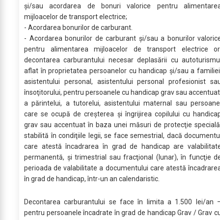
și/sau acordarea de bonuri valorice pentru alimentare
mijloacelor de transport electrice;
- Acordarea bonurilor de carburant.
- Acordarea bonurilor de carburant şi/sau a bonurilor valoric
pentru alimentarea mijloacelor de transport electrice or
decontarea carburantului necesar deplasării cu autoturismu
aflat în proprietatea persoanelor cu handicap şi/sau a familiei
asistentului personal, asistentului personal profesionist sa
însoţitorului, pentru persoanele cu handicap grav sau accentuat
a părintelui, a tutorelui, asistentului maternal sau persoane
care se ocupă de creşterea şi îngrijirea copilului cu handica
grav sau accentuat în baza unei măsuri de protecţie specială
stabilită în condiţiile legii, se face semestrial, dacă documentu
care atestă încadrarea în grad de handicap are valabilitat
permanentă, şi trimestrial sau fracţional (lunar), în funcţie d
perioada de valabilitate a documentului care atestă încadrare
în grad de handicap, într-un an calendaristic.
Decontarea carburantului se face în limita a 1.500 lei/an 
pentru persoanele încadrate în grad de handicap Grav / Grav c