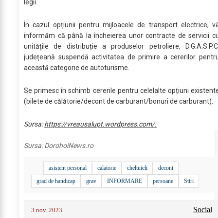
legii.
În cazul opțiunii pentru mijloacele de transport electrice, v
informăm că până la încheierea unor contracte de servicii c
unitățile de distribuție a produselor petroliere, D.G.A.S.P.C
județeană suspendă activitatea de primire a cererilor pentr
această categorie de autoturisme.
Se primesc în schimb cererile pentru celelalte opțiuni existent
(bilete de călătorie/decont de carburant/bonuri de carburant).
Sursa:
https://vreausalupt.wordpress.com/.
Sursa:
DorohoiNews.ro
asistent personal
calatorie
cheltuieli
decont
grad de handicap
grav
INFORMARE
persoane
Stiri
Social
3 nov. 2023