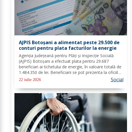
AJPIS Botoșani a alimentat peste 29.500 de
conturi pentru plata facturilor la energie
Agenția Județeană pentru Plăți și Inspecție Socială
(AJPIS) Botoșani a efectuat plata pentru 29.687
beneficiari ai tichetului de energie, în valoare totală de
1.484.350 de lei. Beneficiarii se pot prezenta la oficiile
poștale cu factura pentru a utiliza suma la plata
Social
22 iulie 2026
consumului de energie electrică...