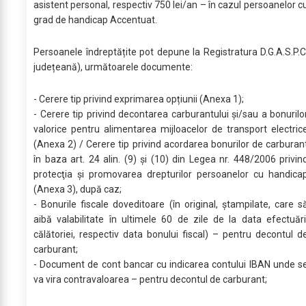
asistent personal, respectiv 750 lei/an – în cazul persoanelor c
grad de handicap Accentuat.
Persoanele îndreptățite pot depune la Registratura D.G.A.S.P.C
județeană), următoarele documente:
- Cerere tip privind exprimarea opțiunii (Anexa 1);
- Cerere tip privind decontarea carburantului și/sau a bonurilo
valorice pentru alimentarea mijloacelor de transport electric
(Anexa 2) / Cerere tip privind acordarea bonurilor de carburan
în baza art. 24 alin. (9) şi (10) din Legea nr. 448/2006 privin
protecţia şi promovarea drepturilor persoanelor cu handica
(Anexa 3), după caz;
- Bonurile fiscale doveditoare (în original, ștampilate, care s
aibă valabilitate în ultimele 60 de zile de la data efectuări
călătoriei, respectiv data bonului fiscal) – pentru decontul d
carburant;
- Document de cont bancar cu indicarea contului IBAN unde s
va vira contravaloarea – pentru decontul de carburant;