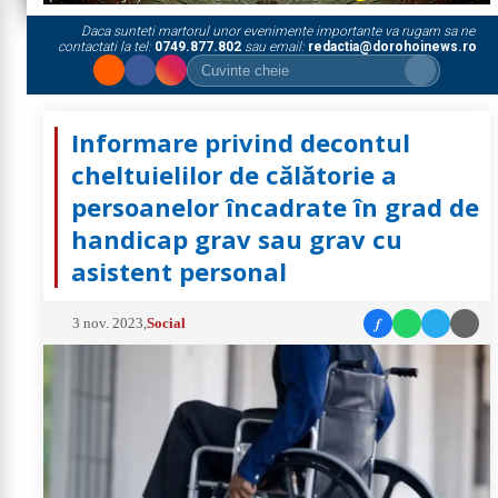
Daca sunteti martorul unor evenimente importante va rugam sa ne
contactati la tel:
0749.877.802
sau email:
redactia@dorohoinews.ro
Informare privind decontul
cheltuielilor de călătorie a
persoanelor încadrate în grad de
handicap grav sau grav cu
asistent personal
f
3 nov. 2023
,
Social