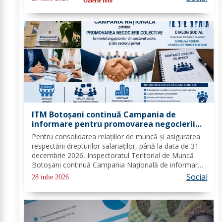
Galerie foto
la Biserica „Sfântul...
ITM Botoșani continuă Campania de
informare pentru promovarea negocierii
colective la nivelul angajatorilor din
Pentru consolidarea relațiilor de muncă și asigurarea
sectorul public și privat
respectării drepturilor salariaților, până la data de 31
decembrie 2026, Inspectoratul Teritorial de Muncă
Botoșani continuă Campania Națională de informare
pentru promovarea negocierilor colective la nivelul
Social
28 iulie 2026
angajatorilor din sectorul privat și...