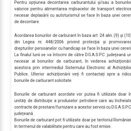
Pentru opțiunea decontarea carburantului şi/sau a bonurilo
valorice pentru alimentarea mijloacelor de transport electric
necesar deplasării cu autoturismul se face în baza unei cerer
de decontare.
Acordarea bonurilor de carburant în baza art. 24 alin. (9) şi (10
din Legea nr. 448/2006 privind protecţia şi promovare
drepturilor persoanelor cu handicap se face în baza unei cereri
La finalul lunii se va întocmi de către D.G.A.S.P.C. județeană u
necesar al bonurilor de carburant, în vederea achiziționări
acestora prin intermediul Sistemului Electronic al Achizițiilo
Publice. Ulterior achiziționării veți fi contactați spre a ridic
bonurile de carburant solicitate.
Bonurile de carburant acordate vor putea fi utilizate doar î
unităţi de distribuţie a produselor petroliere care au încheiat
contracte de prestare/furnizare a acestor servicii cu D.G.A.S.P.C
județeană.
Bonurile de carburant pot fi utilizate doar pe teritoriul României
în termenul de valabilitate pentru care au fost emise.