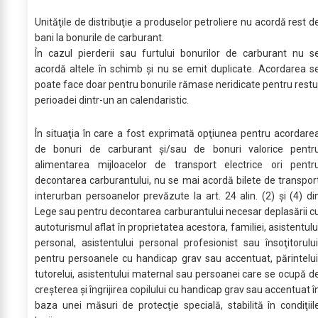
Unităţile de distribuţie a produselor petroliere nu acordă rest d
bani la bonurile de carburant.
În cazul pierderii sau furtului bonurilor de carburant nu s
acordă altele în schimb şi nu se emit duplicate. Acordarea s
poate face doar pentru bonurile rămase neridicate pentru restu
perioadei dintr-un an calendaristic.
În situaţia în care a fost exprimată opţiunea pentru acordare
de bonuri de carburant şi/sau de bonuri valorice pentr
alimentarea mijloacelor de transport electrice ori pentr
decontarea carburantului, nu se mai acordă bilete de transpor
interurban persoanelor prevăzute la art. 24 alin. (2) şi (4) di
Lege sau pentru decontarea carburantului necesar deplasării c
autoturismul aflat în proprietatea acestora, familiei, asistentulu
personal, asistentului personal profesionist sau însoţitorului
pentru persoanele cu handicap grav sau accentuat, părintelui
tutorelui, asistentului maternal sau persoanei care se ocupă d
creşterea şi îngrijirea copilului cu handicap grav sau accentuat î
baza unei măsuri de protecţie specială, stabilită în condiţiil