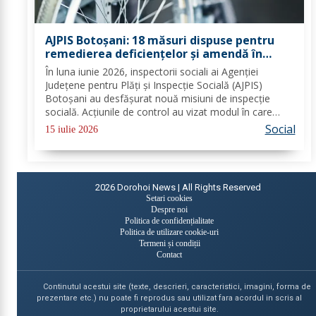
AJPIS Botoșani: 18 măsuri dispuse pentru
remedierea deficiențelor și amendă în
valoare de 80.000 lei aplicate de inspectorii
În luna iunie 2026, inspectorii sociali ai Agenției
sociali
Județene pentru Plăți și Inspecție Socială (AJPIS)
Botoșani au desfășurat nouă misiuni de inspecție
socială. Acțiunile de control au vizat modul în care
sunt respectate standardele minime de calitate în
Social
15 iulie 2026
serviciile sociale; evaluarea în vederea...
2026
Dorohoi News | All Rights Reserved
Setari cookies
Despre noi
Politica de confidențialitate
Politica de utilizare cookie-uri
Termeni și condiții
Contact
Continutul acestui site (texte, descrieri, caracteristici, imagini, forma de
prezentare etc.) nu poate fi reprodus sau utilizat fara acordul in scris al
proprietarului acestui site.