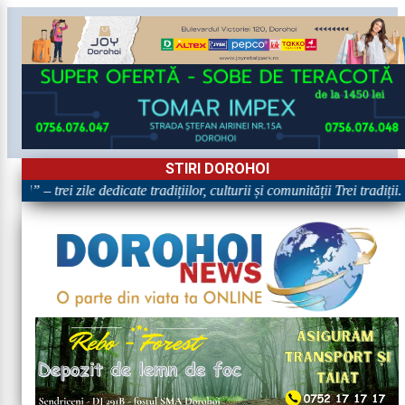
STIRI DOROHOI
!” – trei zile dedicate tradițiilor, culturii și comunității Trei tradiții