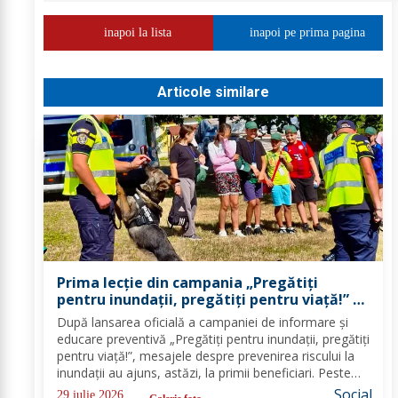
inapoi la lista
inapoi pe prima pagina
Articole similare
Prima lecție din campania „Pregătiți
pentru inundații, pregătiți pentru viață!” –
peste 100 de copii au învățat cum să se
După lansarea oficială a campaniei de informare și
protejeze în cazul inundațiilor
educare preventivă „Pregătiți pentru inundații, pregătiți
pentru viață!”, mesajele despre prevenirea riscului la
inundații au ajuns, astăzi, la primii beneficiari. Peste
100 de copii, participanți la tabăra de vară organizată
Social
29 iulie 2026