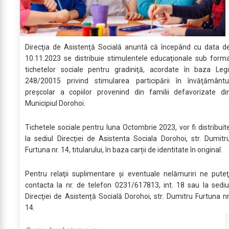
Direcţia de Asistenţă Socială anuntă că începând cu data d
10.11.2023 se distribuie stimulentele educaţionale sub form
tichetelor sociale pentru gradiniţă, acordate în baza Legi
248/20015 privind stimularea participării în învăţământu
preşcolar a copiilor provenind din familii defavorizate di
Municipiul Dorohoi.
Tichetele sociale pentru luna Octombrie 2023, vor fi distribuit
la sediul Direcţiei de Asistenta Sociala Dorohoi, str. Dumitr
Furtuna nr. 14, titularului, în baza carții de identitate în original.
Pentru relaţii suplimentare şi eventuale nelămuriri ne puteţ
contacta la nr. de telefon 0231/617813, int. 18 sau la sediu
Direcţiei de Asistență Socială Dorohoi, str. Dumitru Furtuna nr
14.