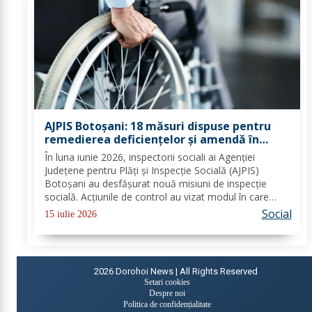
AJPIS Botoșani: 18 măsuri dispuse pentru
remedierea deficiențelor și amendă în
valoare de 80.000 lei aplicate de inspectorii
În luna iunie 2026, inspectorii sociali ai Agenției
sociali
Județene pentru Plăți și Inspecție Socială (AJPIS)
Botoșani au desfășurat nouă misiuni de inspecție
socială. Acțiunile de control au vizat modul în care
sunt respectate standardele minime de calitate în
Social
15 iulie 2026
serviciile sociale; evaluarea în vederea...
2026
Dorohoi News | All Rights Reserved
Setari cookies
Despre noi
Politica de confidențialitate