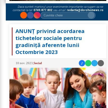
Daca sunteti martorul unor evenimente importante va rugam sa ne
contactati la tel:
0749.877.802
sau email:
redactia@dorohoinews.ro
ANUNȚ privind acordarea
tichetelor sociale pentru
gradiniţă aferente lunii
Octombrie 2023
f
10 nov. 2023
,
Social