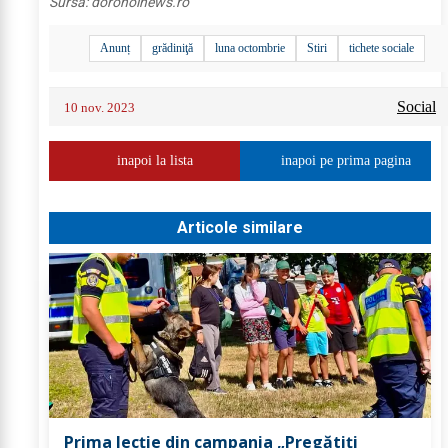
Sursa:
dorohoinews.ro
Anunț
grădiniţă
luna octombrie
Stiri
tichete sociale
Social
10 nov. 2023
inapoi la lista
inapoi pe prima pagina
Articole similare
Prima lecție din campania „Pregătiți