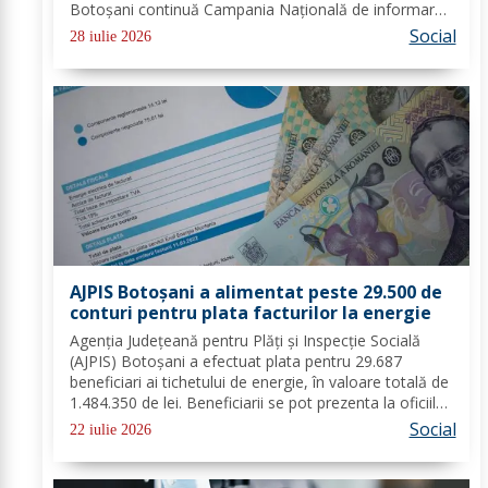
Botoșani continuă Campania Națională de informare
pentru promovarea negocierilor colective la nivelul
Social
28 iulie 2026
angajatorilor din sectorul privat și...
AJPIS Botoșani a alimentat peste 29.500 de
conturi pentru plata facturilor la energie
Agenția Județeană pentru Plăți și Inspecție Socială
(AJPIS) Botoșani a efectuat plata pentru 29.687
beneficiari ai tichetului de energie, în valoare totală de
1.484.350 de lei. Beneficiarii se pot prezenta la oficiile
poștale cu factura pentru a utiliza suma la plata
Social
22 iulie 2026
consumului de energie electrică...