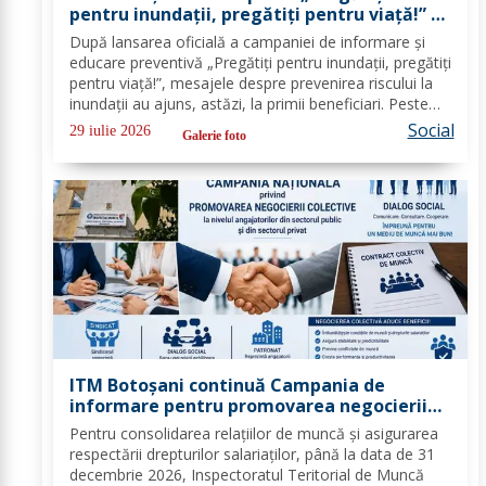
pentru inundații, pregătiți pentru viață!” –
peste 100 de copii au învățat cum să se
După lansarea oficială a campaniei de informare și
protejeze în cazul inundațiilor
educare preventivă „Pregătiți pentru inundații, pregătiți
pentru viață!”, mesajele despre prevenirea riscului la
inundații au ajuns, astăzi, la primii beneficiari. Peste
100 de copii, participanți la tabăra de vară organizată
Social
29 iulie 2026
Galerie foto
la Biserica „Sfântul...
ITM Botoșani continuă Campania de
informare pentru promovarea negocierii
colective la nivelul angajatorilor din
Pentru consolidarea relațiilor de muncă și asigurarea
sectorul public și privat
respectării drepturilor salariaților, până la data de 31
decembrie 2026, Inspectoratul Teritorial de Muncă