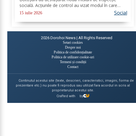
socială. Acțiunile de control au vizat modul în care
sunt respectate standardele minime de calitate în
Social
15 iulie 2026
serviciile sociale; evaluarea în vederea...
2026
Dorohoi News | All Rights Reserved
Setari cookies
Despre noi
Politica de confidențialitate
Politica de utilizare cookie-uri
Termeni și condiții
Contact
Continutul acestui site (texte, descrieri, caracteristici, imagini, forma de
prezentare etc.) nu poate fi reprodus sau utilizat fara acordul in scris al
proprietarului acestui site.
Crafted with
by