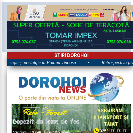
STIRI DOROHOI
 Energie și nostalgie în Poiana Teioasa
•
Retrospectiva prime