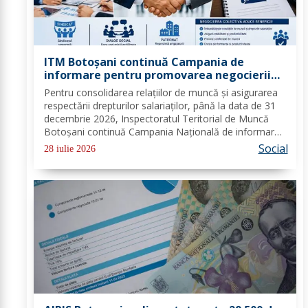
ITM Botoșani continuă Campania de
informare pentru promovarea negocierii
colective la nivelul angajatorilor din
Pentru consolidarea relațiilor de muncă și asigurarea
sectorul public și privat
respectării drepturilor salariaților, până la data de 31
decembrie 2026, Inspectoratul Teritorial de Muncă
Botoșani continuă Campania Națională de informare
pentru promovarea negocierilor colective la nivelul
Social
28 iulie 2026
angajatorilor din sectorul privat și...