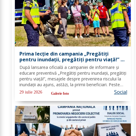
Prima lecție din campania „Pregătiți
pentru inundații, pregătiți pentru viață!” –
peste 100 de copii au învățat cum să se
După lansarea oficială a campaniei de informare și
protejeze în cazul inundațiilor
educare preventivă „Pregătiți pentru inundații, pregătiți
pentru viață!”, mesajele despre prevenirea riscului la
inundații au ajuns, astăzi, la primii beneficiari. Peste
100 de copii, participanți la tabăra de vară organizată
Social
29 iulie 2026
Galerie foto
la Biserica „Sfântul...