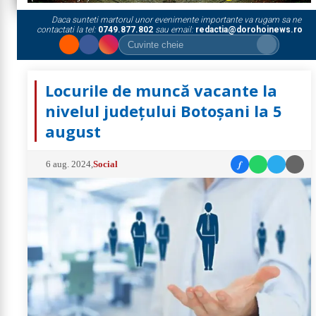
Daca sunteti martorul unor evenimente importante va rugam sa ne
contactati la tel:
0749.877.802
sau email:
redactia@dorohoinews.ro
Locurile de muncă vacante la
nivelul județului Botoșani la 5
august
f
6 aug. 2024
,
Social