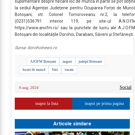
suplimentare despre fiecare loc de muncă în parte se pot obțin
la sediul Agenției Județene pentru Ocuparea Forței de Munc
Botoșani, str. Colonel Tomoroveanu nr.2, la telefo
(0231)536791 interior 119, pe site-ul A.N.O.F.
https://www.anofm.ro/ sau la punctele de lucru ale A.J.O.F.M
Botoșani din localitățile Dorohoi, Darabani, Săveni și Stefănești.
Sursa:
dorohoinews.ro
AJOFM Botoșani
august
judeţul Botosani
locuri de muncă
Stiri
vacant
Social
6 aug. 2024
inapoi la lista
inapoi pe prima pagina
Articole similare