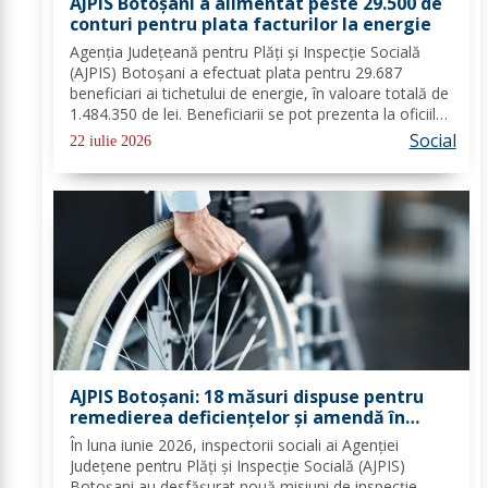
AJPIS Botoșani a alimentat peste 29.500 de
conturi pentru plata facturilor la energie
Agenția Județeană pentru Plăți și Inspecție Socială
(AJPIS) Botoșani a efectuat plata pentru 29.687
beneficiari ai tichetului de energie, în valoare totală de
1.484.350 de lei. Beneficiarii se pot prezenta la oficiile
poștale cu factura pentru a utiliza suma la plata
Social
22 iulie 2026
consumului de energie electrică...
AJPIS Botoșani: 18 măsuri dispuse pentru
remedierea deficiențelor și amendă în
valoare de 80.000 lei aplicate de inspectorii
În luna iunie 2026, inspectorii sociali ai Agenției
sociali
Județene pentru Plăți și Inspecție Socială (AJPIS)
Botoșani au desfășurat nouă misiuni de inspecție