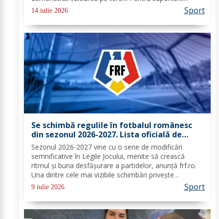
români care urmăresc cu sufletul la gură fiecare
Sport
14 iulie 2026
partidă, acest turneu extins oferă deja semne...
Se schimbă regulile în fotbalul românesc
din sezonul 2026-2027. Lista oficială de
modificări prezentată de FRF
Sezonul 2026-2027 vine cu o serie de modificări
semnificative în Legile Jocului, menite să crească
ritmul şi buna desfăşurare a partidelor, anunţă frf.ro.
Una dintre cele mai vizibile schimbări priveşte
procedura înlocuirilor: jucătorii înlocuiţi au la dispoziţie
Sport
9 iulie 2026
doar zece secunde pentru a părăsi...