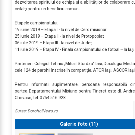
dezvoltarea spiritului de echipă şi a abilităților de colaborare c
ceilalţi pentru un beneficiu comun;
Etapele campionatului:
19 iunie 2019 – Etapa I - la nivel de Cerc misionar
25 iunie 2019 – Etapa II - la nivel de Protopopiat
06 iulie 2019 – Etapa III - la nivel de Județ
11 iulie 2019 – Etapa IV - Finala campionatului de fotbal – la Iași
Parteneri: Colegiul Tehnic „Mihail Sturdza" Iași, Doxologia Media
cele 124 de parohii înscrise în competiție, ATOR Iași, ASCOR Iași
Pentru informații suplimentare, persoana responsabilă di
partea Departamentului Misiune pentru Tineret este dl. Andre
Chirvase, tel. 0754.516.928.
Sursa:
DorohoiNews.ro
Galerie foto (
11
)