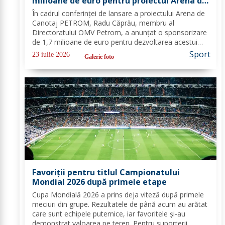
milioane de euro pentru proiectul Arena de
Canotaj PETROM
În cadrul conferinței de lansare a proiectului Arena de
Canotaj PETROM, Radu Căprău, membru al
Directoratului OMV Petrom, a anunțat o sponsorizare
de 1,7 milioane de euro pentru dezvoltarea acestui
proiect de mare însemnătate pentru canotajul și
Sport
23 iulie 2026
Galerie foto
sportul românesc. Investiția completează...
Favoriții pentru titlul Campionatului
Mondial 2026 după primele etape
Cupa Mondială 2026 a prins deja viteză după primele
meciuri din grupe. Rezultatele de până acum au arătat
care sunt echipele puternice, iar favoritele și-au
demonstrat valoarea pe teren. Pentru suporterii