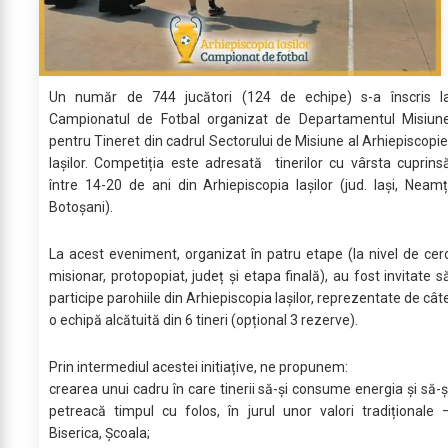
Un număr de 744 jucători (124 de echipe) s-a înscris l
Campionatul de Fotbal organizat de Departamentul Misiun
pentru Tineret din cadrul Sectorului de Misiune al Arhiepiscopie
Iașilor. Competiția este adresată tinerilor cu vârsta cuprins
între 14-20 de ani din Arhiepiscopia Iașilor (jud. Iași, Neamț
Botoșani).
La acest eveniment, organizat în patru etape (la nivel de cer
misionar, protopopiat, județ și etapa finală), au fost invitate s
participe parohiile din Arhiepiscopia Iașilor, reprezentate de cât
o echipă alcătuită din 6 tineri (opțional 3 rezerve).
Prin intermediul acestei initiațive, ne propunem:
crearea unui cadru în care tinerii să-și consume energia și să-ș
petreacă timpul cu folos, în jurul unor valori tradiționale 
Biserica, Școala;