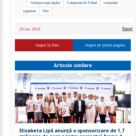
Arhiepiscopia Iaşilor
Campionat de Fotbal
competiție
organizat
Stiri
Sport
26 iun. 2019
inapoi la lista
inapoi pe prima pagina
Articole similare
Elisabeta Lipă anunță o sponsorizare de 1,7