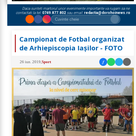
Daca sunteti martorul unor evenimente importante va rugam sa ne
contactati la tel:
0749.877.802
sau email:
redactia@dorohoinews.ro
Campionat de Fotbal organizat
de Arhiepiscopia Iașilor - FOTO
f
26 iun. 2019
,
Sport