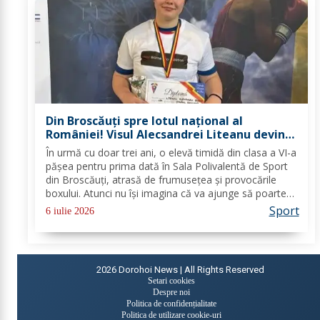
Din Broscăuți spre lotul național al
României! Visul Alecsandrei Liteanu devine
realitate
În urmă cu doar trei ani, o elevă timidă din clasa a VI-a
pășea pentru prima dată în Sala Polivalentă de Sport
din Broscăuți, atrasă de frumusețea și provocările
boxului. Atunci nu își imagina că va ajunge să poarte
tricoul României și să se pregătească alături de cei
Sport
6 iulie 2026
mai valoroși antrenori ai...
2026
Dorohoi News | All Rights Reserved
Setari cookies
Despre noi
Politica de confidențialitate
Politica de utilizare cookie-uri