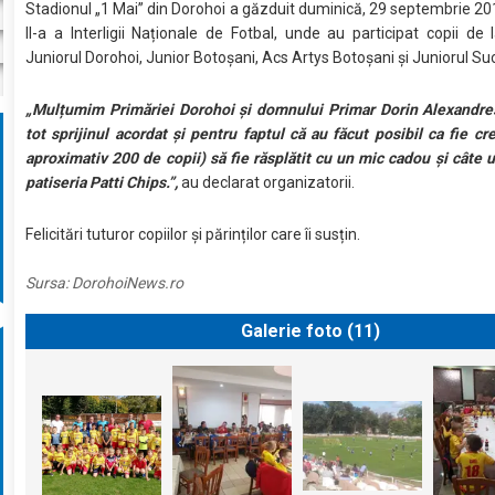
Stadionul „1 Mai” din Dorohoi a găzduit duminică, 29 septembrie 20
II-a a Interligii Naționale de Fotbal, unde au participat copii de l
Juniorul Dorohoi, Junior Botoșani, Acs Artys Botoșani și Juniorul Su
„Mulțumim Primăriei Dorohoi și domnului Primar Dorin Alexandre
tot sprijinul acordat și pentru faptul că au făcut posibil ca fie cre
aproximativ 200 de copii) să fie răsplătit cu un mic cadou și câte 
patiseria Patti Chips.”,
au declarat organizatorii.
Felicitări tuturor copiilor și părinților care îi susțin.
Sursa:
DorohoiNews.ro
Galerie foto (
11
)