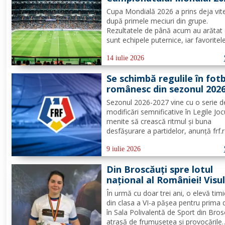
după primele etape
Cupa Mondială 2026 a prins deja vit
după primele meciuri din grupe.
Rezultatele de până acum au arătat
sunt echipele puternice, iar favoritele
au demonstrat valoarea pe teren. P
suporterii români care urmăresc cu
14 iulie 2026
sufletul la gură fiecare partidă, acest
Se schimbă regulile în fotb
turneu extins oferă deja semne...
românesc din sezonul 202
2027. Lista oficială de
Sezonul 2026-2027 vine cu o serie d
modificări prezentată de 
modificări semnificative în Legile Joc
menite să crească ritmul şi buna
desfăşurare a partidelor, anunţă frf.r
Una dintre cele mai vizibile schimbăr
priveşte procedura înlocuirilor: jucăto
9 iulie 2026
înlocuiţi au la dispoziţie doar zece
Din Broscăuți spre lotul
secunde pentru a părăsi...
național al României! Visu
Alecsandrei Liteanu devin
În urmă cu doar trei ani, o elevă tim
realitate
din clasa a VI-a pășea pentru prima 
în Sala Polivalentă de Sport din Bros
atrasă de frumusețea și provocările