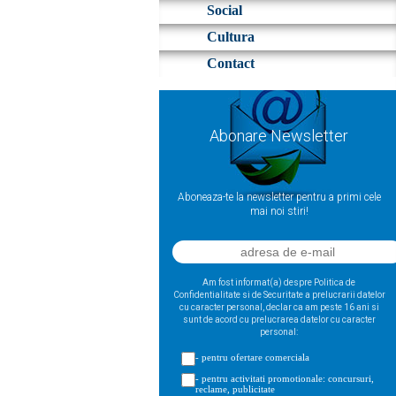
Social
Cultura
Contact
Abonare Newsletter
Aboneaza-te la newsletter pentru a primi cele
mai noi stiri!
Am fost informat(a) despre Politica de
Confidentialitate si de Securitate a prelucrarii datelor
cu caracter personal, declar ca am peste 16 ani si
sunt de acord cu prelucrarea datelor cu caracter
personal:
- pentru ofertare comerciala
- pentru activitati promotionale: concursuri,
reclame, publicitate