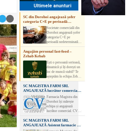
Ultimele anunturi
SC din Dorohoi angajează șofer
categoria C+E pe perioadă
nedeterminată
Societate comercială din
Dorohoi angajează șofer
categoria C+E pe
perioadă nedeterminată.
Candidatul trebuie să
Angajăm personal fast-food –
aibă experiență și atestat
Zehab Kebab
transport marfă. Pentru
detalii, vă rog să sunați la
Ești o persoană serioasă,
numărul de telefon.
dinamică și îți dorești un
loc de muncă stabil? Te
așteptăm în echipa Zehab
Kebab! Posturi
SC MAGISTRA FARM SRL
disponibile: -
ANGAJEAZĂ lucrător comercial –
SHAORMAR AJUTOR
DOROHOI
BUCATAR 2/posturi -
Farmacia Magistra din
LUCRATOR
Dorohoi își mărește
COMERCIAL
echipa și angajează
VANZATOR /2 posturi
lucrător comercial. CV-
OFERIM : Contract de
urile se pot depune: * la
muncă Program flexibil
SC MAGISTRA FARM SRL
sediul Farmaciei
Salariu motivant, în
ANGAJEAZĂ Asistent farmacie –
Magistra – Bulevardul
funcție de experienț
DOROHOI
Victoriei nr. 23, Dorohoi