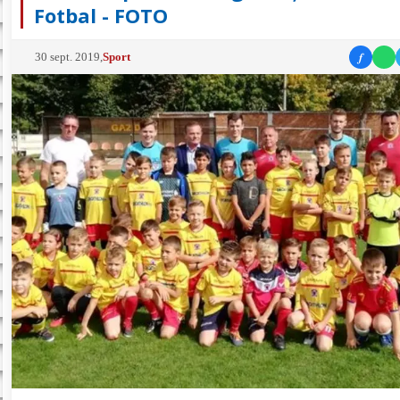
Fotbal - FOTO
f
30 sept. 2019
,
Sport