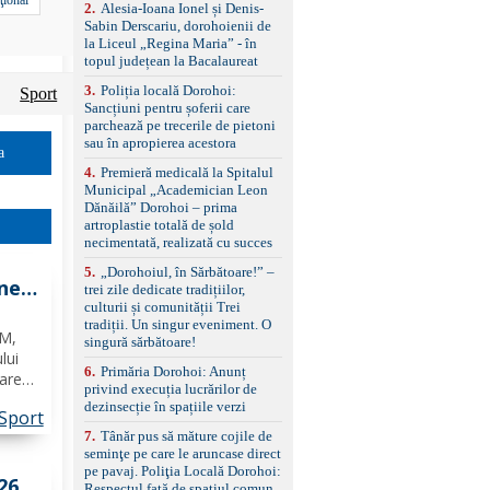
control, asistent
2
.
Alesia-Ioana Ionel și Denis-
schimbare bandă și
Sabin Derscariu, dorohoienii de
menținere bandă Faruri
la Liceul „Regina Maria” - în
bi-xenon adaptive cu
topul județean la Bacalaureat
funcție Cornering,
3
.
Poliția locală Dorohoi:
asistent fază lungă
Sport
Sancțiuni pentru șoferii care
automată , lumini de zi
parchează pe trecerile de pietoni
LED, proiectoare ceață
sau în apropierea acestora
LED, spălătoare faruri
a
Senzori parcare
4
.
Premieră medicală la Spitalul
față/spate, cameră
Municipal „Academician Leon
marșarier Keyless entry
Dănăilă” Dorohoi – prima
& start, geamuri electrice
artroplastie totală de șold
față/spate, oglinzi
necimentată, realizată cu succes
electrice, încălzite și
rabatabile Sistem hands-
5
.
„Dorohoiul, în Sărbătoare!” –
ane
free, Bluetooth, USB
trei zile dedicate tradițiilor,
Sistem start/stop, frână
culturii și comunității Trei
de parcare electrică,
tradiții. Un singur eveniment. O
M
OM,
anvelope vară runflat
singură sărbătoare!
Control presiune pneuri,
lui
6
.
Primăria Dorohoi: Anunț
filtru de particule,
are
privind execuția lucrărilor de
standard Euro 6 Trapă
dezinsecție în spațiile verzi
panoramică, geamuri
Sport
spate fumurii Carlig de
7
.
Tânăr pus să măture cojile de
tul
remorcare Bonus: -
seminţe pe care le aruncase direct
Covorașe textile montate
pe pavaj. Poliţia Locală Dorohoi:
pe mașină. -Ofer și un
26
Respectul față de spațiul comun