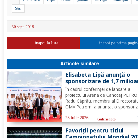
Stiri
30 sept. 2019
inapoi la lista
inapoi pe prima pagin
Articole similare
Elisabeta Lipă anunță o
sponsorizare de 1,7 milio
de euro pentru proiectul
În cadrul conferinței de lansare a
Arena de Canotaj PETRO
proiectului Arena de Canotaj PETR
Radu Căprău, membru al Directoratu
OMV Petrom, a anunțat o sponsoriz
de 1,7 milioane de euro pentru
dezvoltarea acestui proiect de mare
23 iulie 2026
Galerie foto
însemnătate pentru canotajul și spor
Favoriții pentru titlul
românesc. Investiția completează...
Campionatului Mondial 20