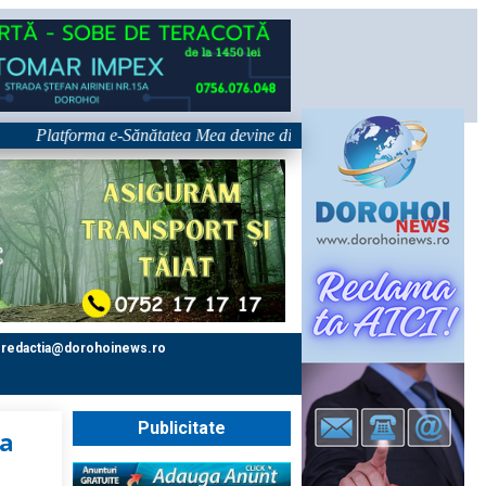
atforma e-Sănătatea Mea devine disponibilă pe 1 septembrie: pacientul de
redactia@dorohoinews.ro
Publicitate
-a