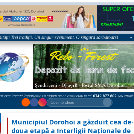
 Trei tradiții. Un singur eveniment. O singură sărbătoare!
•
Pl
or evenimente importante va rugam sa ne contactati la tel:
0749.877.802
sau email:
Municipiul Dorohoi a găzduit cea de
doua etapă a Interligii Naționale de