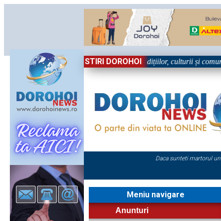
STIRI DOROHOI
 în Sărbătoare!” – trei zile dedicate tradițiilor, culturii și comunității
Daca sunteti martorul un
Meniu navigare
Anunturi