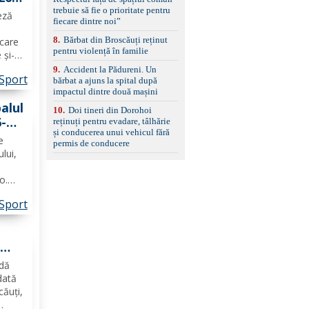
set de covorașe din
trebuie să fie o prioritate pentru
cauciuc/pvc. -Se vinde
eză
fiecare dintre noi”
împreună cu un set de
anvelope de iarnă.
8
.
Bărbat din Broscăuți reținut
 care
pentru violență în familie
 și-
entru
9
.
Accident la Pădureni. Un
Sport
bărbat a ajuns la spital după
impactul dintre două mașini
alul
10
.
Doi tineri din Dorohoi
6-
reținuți pentru evadare, tâlhărie
și conducerea unui vehicul fără
e
permis de conducere
FRF
ului,
o.
i
Sport
rii
l
e
idă
dată
căuți,