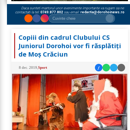
Daca sunteti martorul unor evenimente importante va rugam sa ne
contactati la tel:
0749.877.802
sau email:
redactia@dorohoinews.ro
Copiii din cadrul Clubului CS
Juniorul Dorohoi vor fi răsplătiți
de Moș Crăciun
f
8 dec. 2019
,
Sport