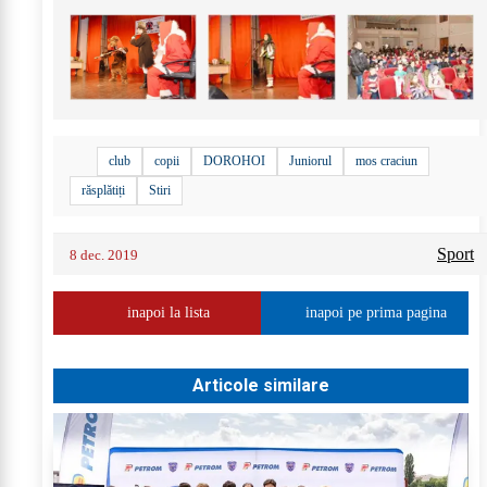
club
copii
DOROHOI
Juniorul
mos craciun
răsplătiți
Stiri
Sport
8 dec. 2019
inapoi la lista
inapoi pe prima pagina
Articole similare