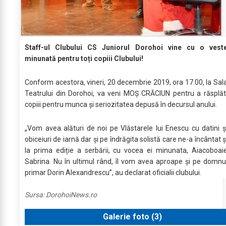
Staff-ul Clubului CS Juniorul Dorohoi vine cu o vest
minunată pentru toți copiii Clubului!
Conform acestora, vineri, 20 decembrie 2019, ora 17.00, la Sal
Teatrului din Dorohoi, va veni MOȘ CRĂCIUN pentru a răsplăt
copiii pentru munca și seriozitatea depusă în decursul anului.
„Vom avea alături de noi pe Vlăstarele lui Enescu cu datini ș
obiceiuri de iarnă dar și pe îndrăgita solistă care ne-a încântat ș
la prima ediție a serbării, cu vocea ei minunata, Aiacoboai
Sabrina. Nu în ultimul rând, îl vom avea aproape și pe domnu
primar Dorin Alexandrescu”, au declarat oficialii clubului.
Sursa:
DorohoiNews.ro
Galerie foto (
3
)