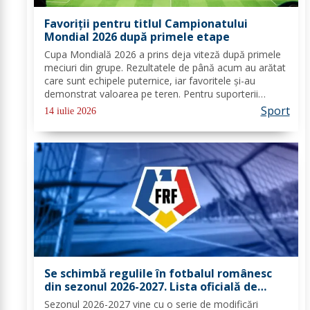
Favoriții pentru titlul Campionatului
Mondial 2026 după primele etape
Cupa Mondială 2026 a prins deja viteză după primele
meciuri din grupe. Rezultatele de până acum au arătat
care sunt echipele puternice, iar favoritele și-au
demonstrat valoarea pe teren. Pentru suporterii
români care urmăresc cu sufletul la gură fiecare
Sport
14 iulie 2026
partidă, acest turneu extins oferă deja semne...
Se schimbă regulile în fotbalul românesc
din sezonul 2026-2027. Lista oficială de
modificări prezentată de FRF
Sezonul 2026-2027 vine cu o serie de modificări