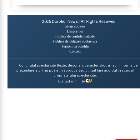
2026
Dorohoi News | All Rights Reserved
Setari cookies
Despre noi
Politica de confidențialitate
Politica de utilizare cookie-uri
Termeni și condiții
Contact
Continutul acestui site (texte, descrieri, caracteristici, imagini, forma de
prezentare etc.) nu poate fi reprodus sau utilizat fara acordul in scris al
proprietarului acestui site.
Crafted with
by