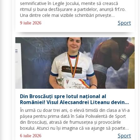
semnificative în Legile Jocului, menite să crească
ritmul şi buna desfăşurare a partidelor, anunţă frf.ro.
Una dintre cele mai vizibile schimbări priveşte
procedura înlocuirilor: jucătorii înlocuiţi au la dispoziţie
Sport
9 iulie 2026
doar zece secunde pentru a părăsi...
Din Broscăuți spre lotul național al
României! Visul Alecsandrei Liteanu devine
realitate
În urmă cu doar trei ani, o elevă timidă din clasa a VI-a
pășea pentru prima dată în Sala Polivalentă de Sport
din Broscăuți, atrasă de frumusețea și provocările
boxului. Atunci nu își imagina că va ajunge să poarte
tricoul României și să se pregătească alături de cei
Sport
6 iulie 2026
mai valoroși antrenori ai...