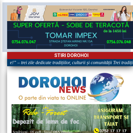
STIRI DOROHOI
re!” – trei zile dedicate tradițiilor, culturii și comunității Trei tradi