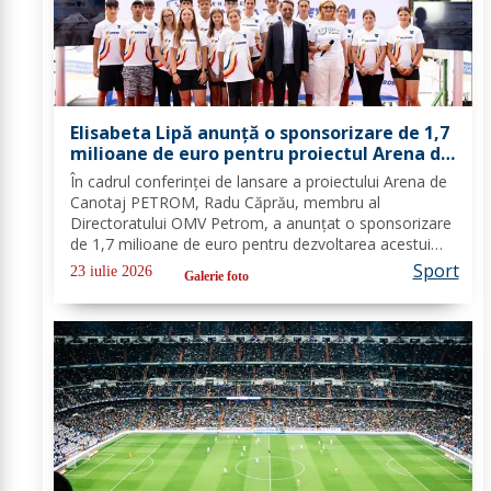
Elisabeta Lipă anunță o sponsorizare de 1,7
milioane de euro pentru proiectul Arena de
Canotaj PETROM
În cadrul conferinței de lansare a proiectului Arena de
Canotaj PETROM, Radu Căprău, membru al
Directoratului OMV Petrom, a anunțat o sponsorizare
de 1,7 milioane de euro pentru dezvoltarea acestui
proiect de mare însemnătate pentru canotajul și
Sport
23 iulie 2026
Galerie foto
sportul românesc. Investiția completează...