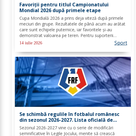
Favoriții pentru titlul Campionatului
Mondial 2026 după primele etape
Cupa Mondială 2026 a prins deja viteză după primele
meciuri din grupe. Rezultatele de până acum au arătat
care sunt echipele puternice, iar favoritele și-au
demonstrat valoarea pe teren. Pentru suporterii
români care urmăresc cu sufletul la gură fiecare
Sport
14 iulie 2026
partidă, acest turneu extins oferă deja semne...
Se schimbă regulile în fotbalul românesc
din sezonul 2026-2027. Lista oficială de
modificări prezentată de FRF
Sezonul 2026-2027 vine cu o serie de modificări
semnificative în Legile Jocului, menite să crească