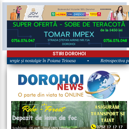
STIRI DOROHOI
: Energie și nostalgie în Poiana Teioasa
•
Retrospectiva pri