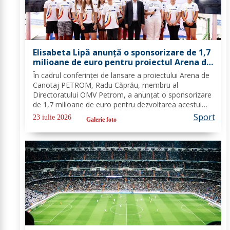
Elisabeta Lipă anunță o sponsorizare de 1,7
milioane de euro pentru proiectul Arena de
Canotaj PETROM
În cadrul conferinței de lansare a proiectului Arena de
Canotaj PETROM, Radu Căprău, membru al
Directoratului OMV Petrom, a anunțat o sponsorizare
de 1,7 milioane de euro pentru dezvoltarea acestui
proiect de mare însemnătate pentru canotajul și
Sport
23 iulie 2026
Galerie foto
sportul românesc. Investiția completează...