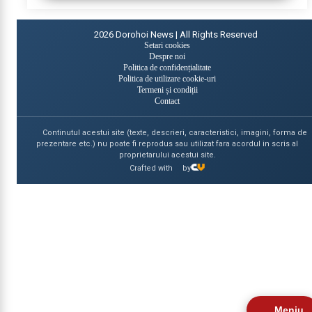
2026
Dorohoi News | All Rights Reserved
Setari cookies
Despre noi
Politica de confidențialitate
Politica de utilizare cookie-uri
Termeni și condiții
Contact
Continutul acestui site (texte, descrieri, caracteristici, imagini, forma de
prezentare etc.) nu poate fi reprodus sau utilizat fara acordul in scris al
proprietarului acestui site.
Crafted with
by
Meniu