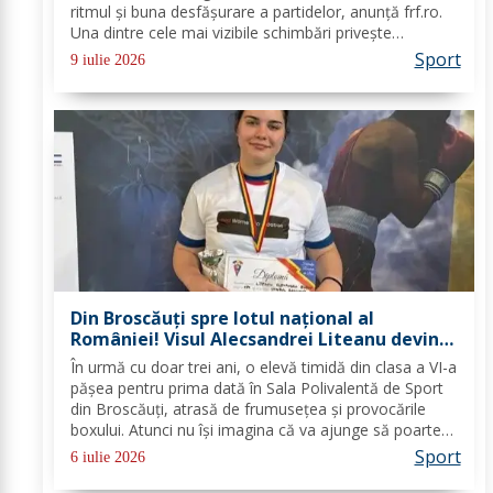
ritmul şi buna desfăşurare a partidelor, anunţă frf.ro.
Una dintre cele mai vizibile schimbări priveşte
procedura înlocuirilor: jucătorii înlocuiţi au la dispoziţie
Sport
9 iulie 2026
doar zece secunde pentru a părăsi...
Din Broscăuți spre lotul național al
României! Visul Alecsandrei Liteanu devine
realitate
În urmă cu doar trei ani, o elevă timidă din clasa a VI-a
pășea pentru prima dată în Sala Polivalentă de Sport
din Broscăuți, atrasă de frumusețea și provocările
boxului. Atunci nu își imagina că va ajunge să poarte
tricoul României și să se pregătească alături de cei
Sport
6 iulie 2026
mai valoroși antrenori ai...