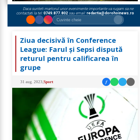
Daca sunteti martorul unor evenimente importante va rugam sa ne
contactati la tel:
0749.877.802
sau email:
redactia@dorohoinews.ro
Ziua decisivă în Conference
League: Farul și Sepsi dispută
returul pentru calificarea în
grupe
f
31 aug. 2023
,
Sport