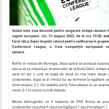
Astăzi este ziua decisivă pentru singurele echipe rămase î
cupele europene. Joi, 31 august 2023, de la ora 19:00, atâ
Farul cât și Sepsi dispută returul pentru calificarea în grupel
Conference League, a treia competiție europeană c
valoare.
Astfel, în meciul din Norvegia, Sepsi speră să producă surpriz
serii și să se impună pe terenul celor de la Bodo/Glimt, echipă a
cărei lot are o cotă de piață de două ori mai mare decât 
covăsnenilor, după ce în meciul tur au terminat la egalitate p
teren propriu, 2-2. De cealaltă parte, Farul pleacă cu un avanta
minim 2-1 în returul cu HJK Helsinki.
Meciul dobrogenilor va fi transmis de PRO Arena iar jocu
covăsnenilor va putea fi văzut pe DigiSport 1 sau PrimaSport 1.