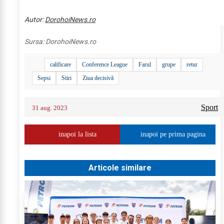
Autor:
DorohoiNews.ro
Sursa:
DorohoiNews.ro
calificare
Conference League
Farul
grupe
retur
Sepsi
Stiri
Ziua decisivă
Sport
31 aug. 2023
inapoi la lista
inapoi pe prima pagina
Articole similare