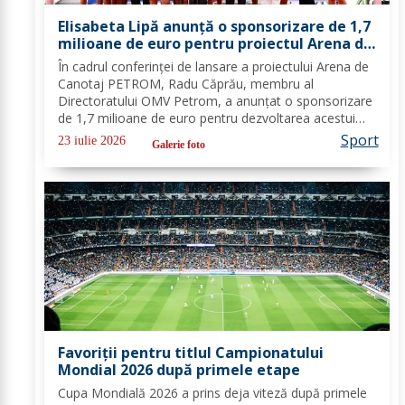
Elisabeta Lipă anunță o sponsorizare de 1,7
milioane de euro pentru proiectul Arena de
Canotaj PETROM
În cadrul conferinței de lansare a proiectului Arena de
Canotaj PETROM, Radu Căprău, membru al
Directoratului OMV Petrom, a anunțat o sponsorizare
de 1,7 milioane de euro pentru dezvoltarea acestui
proiect de mare însemnătate pentru canotajul și
Sport
23 iulie 2026
Galerie foto
sportul românesc. Investiția completează...
Favoriții pentru titlul Campionatului
Mondial 2026 după primele etape
Cupa Mondială 2026 a prins deja viteză după primele