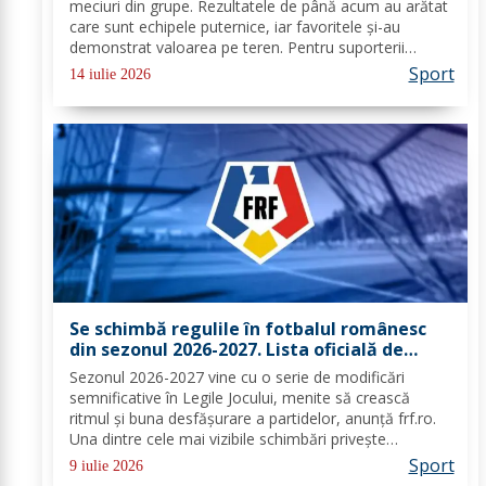
meciuri din grupe. Rezultatele de până acum au arătat
care sunt echipele puternice, iar favoritele și-au
demonstrat valoarea pe teren. Pentru suporterii
români care urmăresc cu sufletul la gură fiecare
Sport
14 iulie 2026
partidă, acest turneu extins oferă deja semne...
Se schimbă regulile în fotbalul românesc
din sezonul 2026-2027. Lista oficială de
modificări prezentată de FRF
Sezonul 2026-2027 vine cu o serie de modificări
semnificative în Legile Jocului, menite să crească
ritmul şi buna desfăşurare a partidelor, anunţă frf.ro.
Una dintre cele mai vizibile schimbări priveşte
procedura înlocuirilor: jucătorii înlocuiţi au la dispoziţie
Sport
9 iulie 2026
doar zece secunde pentru a părăsi...