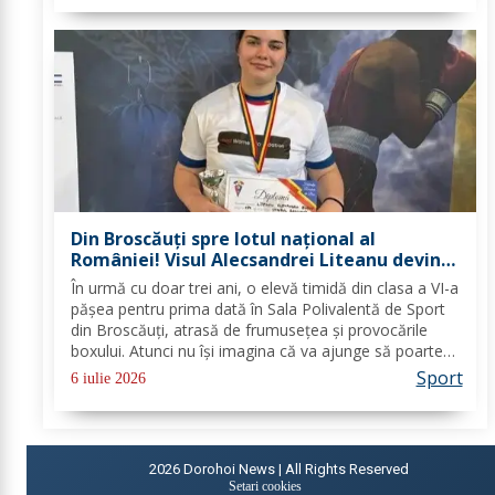
Din Broscăuți spre lotul național al
României! Visul Alecsandrei Liteanu devine
realitate
În urmă cu doar trei ani, o elevă timidă din clasa a VI-a
pășea pentru prima dată în Sala Polivalentă de Sport
din Broscăuți, atrasă de frumusețea și provocările
boxului. Atunci nu își imagina că va ajunge să poarte
tricoul României și să se pregătească alături de cei
Sport
6 iulie 2026
mai valoroși antrenori ai...
2026
Dorohoi News | All Rights Reserved
Setari cookies