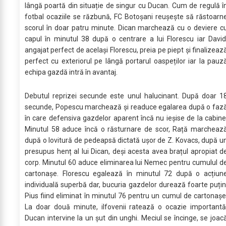
lângă poartă din situație de singur cu Ducan. Cum de regulă î
fotbal ocaziile se răzbună, FC Botoșani reușește să răstoarn
scorul în doar patru minute. Dican marchează cu o deviere c
capul în minutul 38 după o centrare a lui Florescu iar David
angajat perfect de același Florescu, preia pe piept și finalizeaz
perfect cu exteriorul pe lângă portarul oaspeților iar la pauz
echipa gazdă intră în avantaj.
Debutul reprizei secunde este unul halucinant. După doar 1
secunde, Popescu marchează și readuce egalarea după o faz
în care defensiva gazdelor aparent încă nu ieșise de la cabine
Minutul 58 aduce încă o răsturnare de scor, Rață marcheaz
după o lovitură de pedeapsă dictată ușor de Z. Kovacs, după u
presupus henț al lui Dican, deși acesta avea brațul apropiat d
corp. Minutul 60 aduce eliminarea lui Nemec pentru cumulul d
cartonașe. Florescu egalează în minutul 72 după o acțiun
individuală superbă dar, bucuria gazdelor durează foarte puțin
Pius fiind eliminat în minutul 76 pentru un cumul de cartonașe
La doar două minute, ilfovenii ratează o ocazie importantă
Ducan intervine la un șut din unghi. Meciul se încinge, se joac