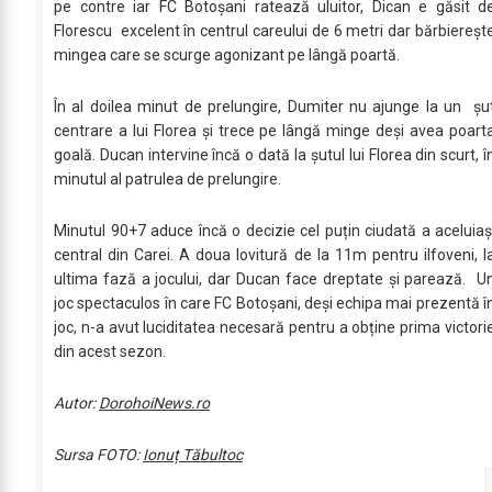
pe contre iar FC Botoșani ratează uluitor, Dican e găsit d
Florescu excelent în centrul careului de 6 metri dar bărbiereșt
mingea care se scurge agonizant pe lângă poartă.
În al doilea minut de prelungire, Dumiter nu ajunge la un șu
centrare a lui Florea și trece pe lângă minge deși avea poart
goală. Ducan intervine încă o dată la șutul lui Florea din scurt, î
minutul al patrulea de prelungire.
Minutul 90+7 aduce încă o decizie cel puțin ciudată a aceluiaș
central din Carei. A doua lovitură de la 11m pentru ilfoveni, l
ultima fază a jocului, dar Ducan face dreptate și parează. U
joc spectaculos în care FC Botoșani, deși echipa mai prezentă î
joc, n-a avut luciditatea necesară pentru a obține prima victori
din acest sezon.
Autor:
DorohoiNews.ro
Sursa FOTO:
Ionuț Tăbultoc