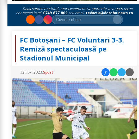
Daca sunteti martorul unor evenimente importante va rugam sa ne
contactati la tel:
0749.877.802
sau email:
redactia@dorohoinews.ro
FC Botoșani – FC Voluntari 3-3.
Remiză spectaculoasă pe
Stadionul Municipal
f
12 nov. 2023
,
Sport