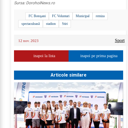
Sursa:
DorohoiNews.ro
FC Botoşani
FC Voluntari
Municipal
remiza
spectaculoasă
stadion
Stiri
Sport
12 nov. 2023
inapoi la lista
inapoi pe prima pagina
Articole similare