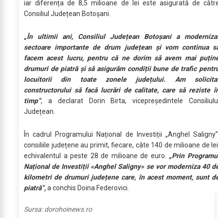
iar diferența de 8,5 milioane de lei este asigurată de cătr
Consiliul Județean Botoșani.
„În ultimii ani, Consiliul Județean Botoșani a moderniza
sectoare importante de drum județean și vom continua s
facem acest lucru, pentru că ne dorim să avem mai puțin
drumuri de piatră și să asigurăm condiții bune de trafic pentr
locuitorii din toate zonele județului. Am solicita
constructorului să facă lucrări de calitate, care să reziste î
timp”
, a declarat Dorin Birta, vicepreședintele Consiliulu
Județean.
În cadrul Programului Național de Investiții „Anghel Saligny”
consiliile județene au primit, fiecare, câte 140 de milioane de lei
echivalentul a peste 28 de milioane de euro.
„Prin Programu
Național de Investiții «Anghel Saligny» se vor moderniza 40 d
kilometri de drumuri județene care, în acest moment, sunt d
piatră”,
a conchis Doina Federovici.
Sursa:
dorohoinews.ro