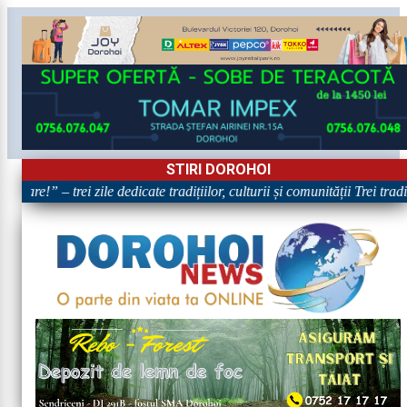
STIRI DOROHOI
are!” – trei zile dedicate tradițiilor, culturii și comunității Trei trad