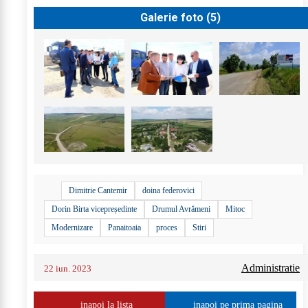
Galerie foto (
5
)
Dimitrie Cantemir
doina federovici
Dorin Birta vicepreședinte
Drumul Avrămeni
Mitoc
Modernizare
Panaitoaia
proces
Stiri
Administratie
22 iun. 2023
inapoi la lista
inapoi pe prima pagina