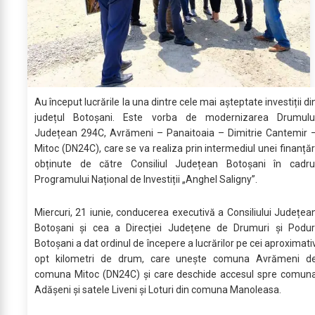
Au început lucrările la una dintre cele mai așteptate investiții di
județul Botoșani. Este vorba de modernizarea Drumulu
Județean 294C, Avrămeni – Panaitoaia – Dimitrie Cantemir 
Mitoc (DN24C), care se va realiza prin intermediul unei finanțăr
obținute de către Consiliul Județean Botoșani în cadru
Programului Național de Investiții „Anghel Saligny”.
Miercuri, 21 iunie, conducerea executivă a Consiliului Județea
Botoșani și cea a Direcției Județene de Drumuri și Podur
Botoșani a dat ordinul de începere a lucrărilor pe cei aproximati
opt kilometri de drum, care unește comuna Avrămeni d
comuna Mitoc (DN24C) și care deschide accesul spre comun
Adășeni și satele Liveni și Loturi din comuna Manoleasa.