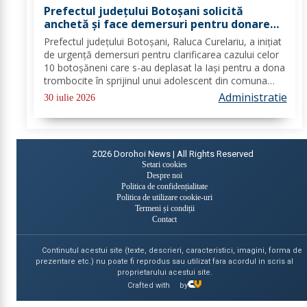
Prefectul județului Botoșani solicită
anchetă și face demersuri pentru donarea
de trombocite direct la Botoșani în cazul
Prefectul județului Botoșani, Raluca Curelariu, a inițiat
adolescentului din Tudora
de urgență demersuri pentru clarificarea cazului celor
10 botoșăneni care s-au deplasat la Iași pentru a dona
trombocite în sprijinul unui adolescent din comuna
Tudora, însă nu au putut dona. Au fost transmise
Administratie
30 iulie 2026
adrese oficiale către...
2026
Dorohoi News | All Rights Reserved
Setari cookies
Despre noi
Politica de confidențialitate
Politica de utilizare cookie-uri
Termeni și condiții
Contact
Continutul acestui site (texte, descrieri, caracteristici, imagini, forma de
prezentare etc.) nu poate fi reprodus sau utilizat fara acordul in scris al
proprietarului acestui site.
Crafted with
by