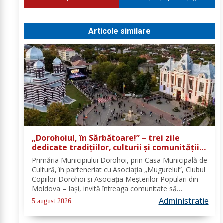
Articole similare
„Dorohoiul, în Sărbătoare!” – trei zile
dedicate tradițiilor, culturii și comunității
Trei tradiții. Un singur eveniment. O
Primăria Municipiului Dorohoi, prin Casa Municipală de
singură sărbătoare!
Cultură, în parteneriat cu Asociația „Mugurelul”, Clubul
Copiilor Dorohoi și Asociația Meșterilor Populari din
Moldova – Iași, invită întreaga comunitate să
participe, în perioada 28–30 august 2026, la
Administratie
5 august 2026
evenimentul „Dorohoiul, în Sărbătoare!”....