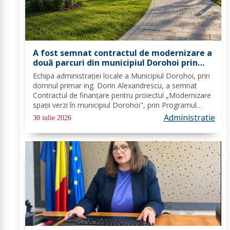
A fost semnat contractul de modernizare a
două parcuri din municipiul Dorohoi prin
fonduri europene
Echipa administrației locale a Municipiul Dorohoi, prin
domnul primar ing. Dorin Alexandrescu, a semnat
Contractul de finanțare pentru proiectul „Modernizare
spații verzi în municipiul Dorohoi", prin Programul
Regional 2021–2027 - Prioritatea de investiții 3. Nord-
Administratie
30 iulie 2026
Est - O regiune durabilă, mai...