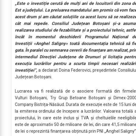
„Este o investiție cerută de mulți ani de locuitorii din zona d
Est a județului. La preluarea mandatului am promis că vom fac
acest drum și am căutat soluțiile ca acest lucru să se realizez
cât mai repede. Consiliul Județean Botoșani și-a asuma
realizarea studiului de fezabilitate și a proiectului tehnic, astfe
încât în momentul deschiderii Programului Național d
Investiții «Anghel Saligny» toată documentația tehnică să fi
gata. În paralel cu semnarea cererii de finanțare am realizat, pri
intermediul Direcției Județene de Drumuri și licitația pentr
execuția lucrărilor pentru a scurta timpii necesari realizări
investiției”,
a declarat Doina Federovici, președintele Consiliulu
Județean Botoșani.
Lucrarea va fi realizată de o asociere formată din firmele
Vulturi Botoșani, Try Grup Betoane Botoșani și Dimex-200
Company Bistrița-Năsăud. Durata de execuție este de 15 luni d
la emiterea ordinului de începere a lucrărilor. Valoarea totală 
proiectului, în care este inclus și TVA și cheltuielile neeligibil
este de aproximativ 50 de milioane de lei, din care 41,5 milioan
de lei o reprezintă finanțarea obținută prin PNI „Anghel Saligny”