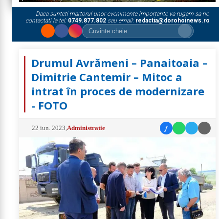
Daca sunteti martorul unor evenimente importante va rugam sa ne
contactati la tel:
0749.877.802
sau email:
redactia@dorohoinews.ro
Drumul Avrămeni – Panaitoaia –
Dimitrie Cantemir – Mitoc a
intrat în proces de modernizare
- FOTO
f
22 iun. 2023
,
Administratie