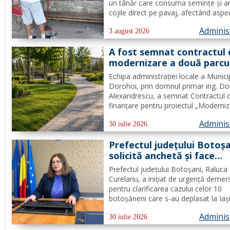
spațiul comun trebuie să f
un tânăr care consuma semințe și a
prioritate pentru fiecare
cojile direct pe pavaj, afectând aspe
dintre noi”
domeniului public. Având în vedere c
Adminis
prioritatea Poliției Locale este preven
3 august 2026
educarea spiritului civic, polițiștii l-au.
A fost semnat contractul 
modernizare a două parcu
din municipiul Dorohoi pri
Echipa administrației locale a Munici
fonduri europene
Dorohoi, prin domnul primar ing. Do
Alexandrescu, a semnat Contractul 
finanțare pentru proiectul „Moderni
spații verzi în municipiul Dorohoi", pr
Adminis
Programul Regional 2021–2027 -
30 iulie 2026
Prioritatea de investiții 3. Nord-Est -
Prefectul județului Botoș
regiune durabilă, mai...
solicită anchetă și face
demersuri pentru donarea
Prefectul județului Botoșani, Raluca
trombocite direct la Boto
Curelariu, a inițiat de urgență demer
în cazul adolescentului din
pentru clarificarea cazului celor 10
Tudora
botoșăneni care s-au deplasat la Iaș
pentru a dona trombocite în sprijinul
Adminis
adolescent din comuna Tudora, însă
30 iulie 2026
au putut dona. Au fost transmise ad