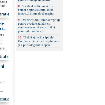
ie o
runca
standard Euro 6 Trapă
ctul
8
.
Accident la Pădureni. Un
panoramică, geamuri
bărbat a ajuns la spital după
spate fumurii Carlig de
ă
tratie
impactul dintre două mașini
remorcare Bonus: -
ția și
Covorașe textile montate
..
9
.
Doi tineri din Dorohoi reținuți
pe mașină. -Ofer și un
de
pentru evadare, tâlhărie și
set de covorașe din
conducerea unui vehicul fără
ri
cauciuc/pvc. -Se vinde
permis de conducere
împreună cu un set de
n
piul
anvelope de iarnă.
10
.
Tânără ajunsă la Spitalul
rin
Dorohoi cu tot cu mixer, după ce
de
și-a prins degetul în aparat
zare
in
tratie
 O
ani
 de
șani
suri
i
 unui
tratie
 nu
rese