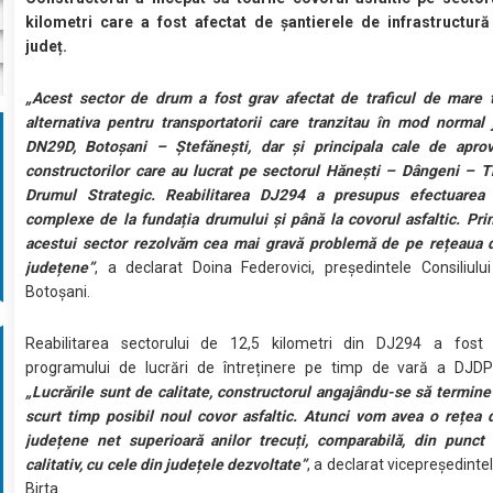
kilometri care a fost afectat de șantierele de infrastructur
județ.
„Acest sector de drum a fost grav afectat de traficul de mare t
alternativa pentru transportatorii care tranzitau în mod normal
DN29D, Botoșani – Ștefănești, dar și principala cale de aprov
constructorilor care au lucrat pe sectorul Hănești – Dângeni – T
Drumul Strategic. Reabilitarea DJ294 a presupus efectuarea 
complexe de la fundația drumului și până la covorul asfaltic. Pri
acestui sector rezolvăm cea mai gravă problemă de pe rețeaua 
județene”
, a declarat Doina Federovici, președintele Consiliul
Botoșani.
Reabilitarea sectorului de 12,5 kilometri din DJ294 a fost p
programului de lucrări de întreținere pe timp de vară a DJDP
„Lucrările sunt de calitate, constructorul angajându-se să termine
scurt timp posibil noul covor asfaltic. Atunci vom avea o rețea
județene net superioară anilor trecuți, comparabilă, din punct
calitativ, cu cele din județele dezvoltate”
, a declarat vicepreședinte
Birta.