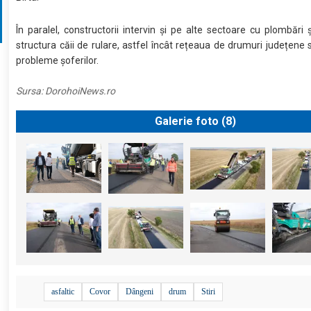
În paralel, constructorii intervin și pe alte sectoare cu plombări și
structura căii de rulare, astfel încât rețeaua de drumuri județene
probleme șoferilor.
Sursa:
DorohoiNews.ro
Galerie foto (
8
)
asfaltic
Covor
Dângeni
drum
Stiri