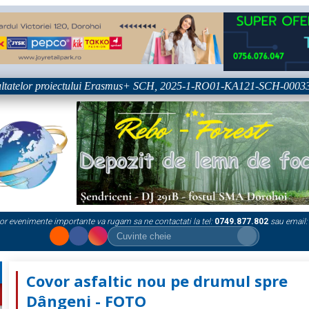
atelor proiectului Erasmus+ SCH, 2025-1-RO01-KA121-SCH-000333361
or evenimente importante va rugam sa ne contactati la tel:
0749.877.802
sau email:
Covor asfaltic nou pe drumul spre
Dângeni - FOTO