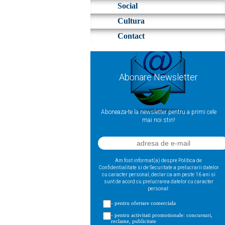
Social
Cultura
Contact
Abonare Newsletter
Aboneaza-te la newsletter pentru a primi cele
mai noi stiri!
Am fost informat(a) despre Politica de
Confidentialitate si de Securitate a prelucrarii datelor
cu caracter personal, declar ca am peste 16 ani si
sunt de acord cu prelucrarea datelor cu caracter
personal:
- pentru ofertare comerciala
- pentru activitati promotionale: concursuri,
reclame, publicitate