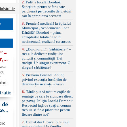
2
.
Poliția locală Dorohoi:
reglaj lombar electric
Sancțiuni pentru șoferii care
pentru șofer și pasager
istratie
parchează pe trecerile de pietoni
Volan multifuncțional
sau în apropierea acestora
îmbrăcat în piele, cu
padele pentru schimbarea
3
.
Premieră medicală la Spitalul
a
treptelor Adaptive cruise
Municipal „Academician Leon
control, asistent
Dănăilă” Dorohoi – prima
schimbare bandă și
artroplastie totală de șold
menținere bandă Faruri
necimentată, realizată cu succes
bi-xenon adaptive cu
funcție Cornering,
4
.
„Dorohoiul, în Sărbătoare!” –
” –
asistent fază lungă
trei zile dedicate tradițiilor,
automată , lumini de zi
r,
culturii și comunității Trei
LED, proiectoare ceață
tradiții. Un singur eveniment. O
Casa
LED, spălătoare faruri
singură sărbătoare!
ent.
Senzori parcare
 cu
5
.
Primăria Dorohoi: Anunț
față/spate, cameră
r
privind execuția lucrărilor de
marșarier Keyless entry
lari
dezinsecție în spațiile verzi
& start, geamuri electrice
față/spate, oglinzi
6
.
Tânăr pus să măture cojile de
tratie
 28–
electrice, încălzite și
seminţe pe care le aruncase direct
rabatabile Sistem hands-
pe pavaj. Poliţia Locală Dorohoi:
free, Bluetooth, USB
e de
Respectul față de spațiul comun
Sistem start/stop, frână
se
trebuie să fie o prioritate pentru
de parcare electrică,
fiecare dintre noi”
cală
anvelope vară runflat
a
Control presiune pneuri,
e
7
.
Bărbat din Broscăuți reținut
blic
filtru de particule,
pentru violență în familie