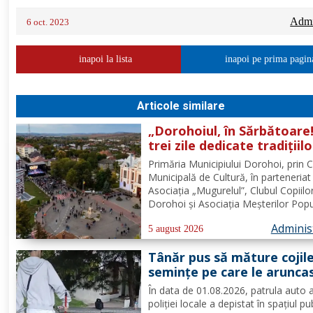
Admin
6 oct. 2023
inapoi la lista
inapoi pe prima pagin
Articole similare
„Dorohoiul, în Sărbătoare!
trei zile dedicate tradițiilo
culturii și comunității Trei
Primăria Municipiului Dorohoi, prin 
tradiții. Un singur evenim
Municipală de Cultură, în parteneriat
O singură sărbătoare!
Asociația „Mugurelul”, Clubul Copiilo
Dorohoi și Asociația Meșterilor Popu
din Moldova – Iași, invită întreaga
Adminis
comunitate să participe, în perioada
5 august 2026
30 august 2026, la evenimentul
Tânăr pus să măture cojil
„Dorohoiul, în Sărbătoare!”....
seminţe pe care le arunca
direct pe pavaj. Poliţia Lo
În data de 01.08.2026, patrula auto 
Dorohoi: Respectul față d
poliției locale a depistat în spațiul pu