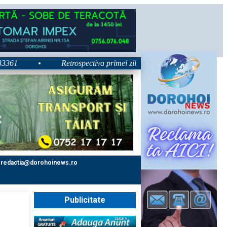
•
Retrospectiva primei zile la Zilele Nordului 2026: Dezbateri
redactia@dorohoinews.ro
Publicitate