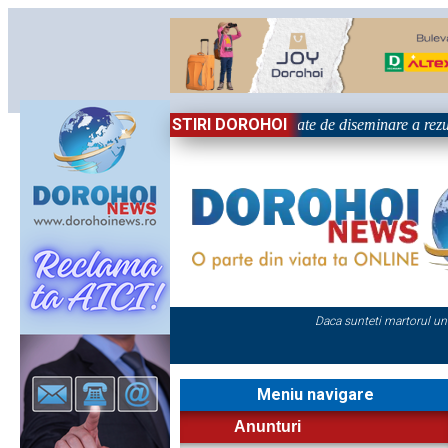
STIRI DOROHOI
ional „Grigore Ghica” Dorohoi - Activitate de diseminare a rezult
Daca sunteti martorul un
Meniu navigare
Anunturi