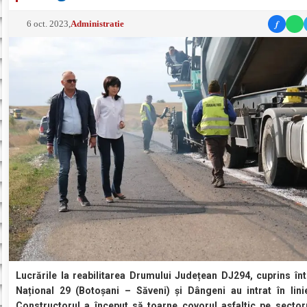
f
6 oct. 2023
,
Administratie
Lucrările la reabilitarea Drumului Județean DJ294, cuprins în
Național 29 (Botoșani – Săveni) și Dângeni au intrat în lini
Constructorul a început să toarne covorul asfaltic pe sector