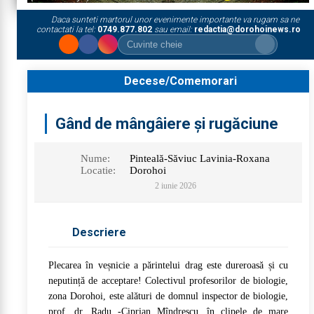
Daca sunteti martorul unor evenimente importante va rugam sa ne
contactati la tel:
0749.877.802
sau email:
redactia@dorohoinews.ro
Decese/Comemorari
Gând de mângâiere și rugăciune
Nume:
Pinteală-Săviuc Lavinia-Roxana
Locatie:
Dorohoi
2 iunie 2026
Descriere
Plecarea în veșnicie a părintelui drag este dureroasă și cu
neputință de acceptare! Colectivul profesorilor de biologie,
zona Dorohoi, este alături de domnul inspector de biologie,
prof. dr. Radu -Ciprian Mîndrescu, în clipele de mare