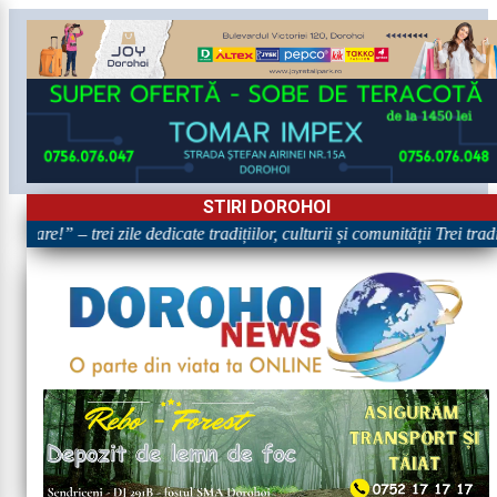
STIRI DOROHOI
ătoare!” – trei zile dedicate tradițiilor, culturii și comunității Trei tr