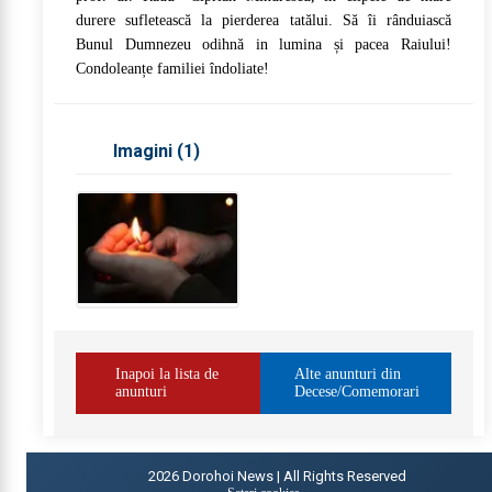
durere sufletească la pierderea tatălui. Să îi rânduiască
Bunul Dumnezeu odihnă in lumina și pacea Raiului!
Condoleanțe familiei îndoliate!
Imagini (
1
)
Inapoi la lista de
Alte anunturi din
anunturi
Decese/Comemorari
2026
Dorohoi News | All Rights Reserved