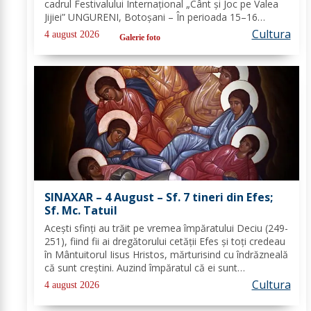
cadrul Festivalului Internațional „Cânt și Joc pe Valea
Jijiei” UNGURENI, Botoșani – În perioada 15–16
august 2026, comuna Ungureni va găzdui unul dintre
Cultura
4 august 2026
Galerie foto
cele mai ample evenimente culturale...
SINAXAR – 4 August – Sf. 7 tineri din Efes;
Sf. Mc. Tatuil
Aceşti sfinţi au trăit pe vremea împăratului Deciu (249-
251), fiind fii ai dregătorului cetăţii Efes şi toţi credeau
în Mântuitorul Iisus Hristos, mărturisind cu îndrăzneală
că sunt creştini. Auzind împăratul că ei sunt
mărturisitori ai lui Hristos, i-a chemat la judecată. În
Cultura
4 august 2026
faţa lui Deciu, cei...