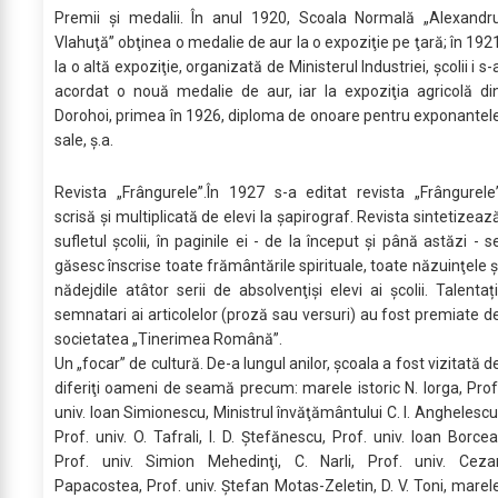
Premii și medalii. În anul 1920, Scoala Normală „Alexandr
Vlahuţă” obţinea o medalie de aur la o expoziţie pe ţară; în 192
la o altă expoziţie, organizată de Ministerul Industriei, şcolii i s-
acordat o nouă medalie de aur, iar la expoziţia agricolă di
Dorohoi, primea în 1926, diploma de onoare pentru exponantel
sale, ș.a.
Revista „Frângurele”.În 1927 s-a editat revista „Frângurele
scrisă şi multiplicată de elevi la şapirograf. Revista sintetizeaz
sufletul şcolii, în paginile ei - de la început şi până astăzi - s
găsesc înscrise toate frământările spirituale, toate năzuinţele ş
nădejdile atâtor serii de absolvenţişi elevi ai şcolii. Talentați
semnatari ai articolelor (proză sau versuri) au fost premiate d
societatea „Tinerimea Română”.
Un „focar” de cultură. De-a lungul anilor, școala a fost vizitată d
diferiţi oameni de seamă precum: marele istoric N. Iorga, Prof
univ. Ioan Simionescu, Ministrul învăţământului C. I. Anghelescu
Prof. univ. O. Tafrali, I. D. Ştefănescu, Prof. univ. Ioan Borcea
Prof. univ. Simion Mehedinţi, C. Narli, Prof. univ. Ceza
Papacostea, Prof. univ. Ştefan Motas-Zeletin, D. V. Toni, marel