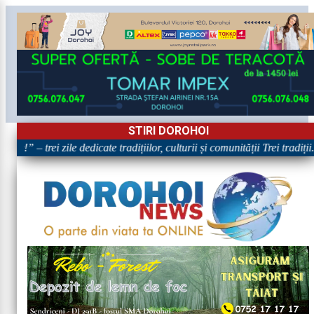
STIRI DOROHOI
e!” – trei zile dedicate tradițiilor, culturii și comunității Trei tradiți