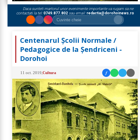
Daca sunteti martorul unor evenimente importante va rugam sa ne
contactati la tel:
0749.877.802
sau email:
redactia@dorohoinews.ro
Centenarul Școlii Normale /
Pedagogice de la Șendriceni -
Dorohoi
f
11 oct. 2019
,
Cultura