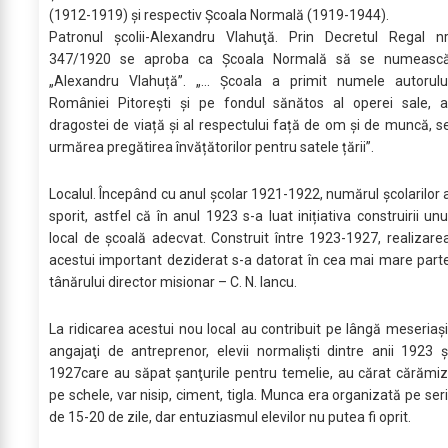
(1912-1919) și respectiv Școala Normală (1919-1944).
Patronul școlii-Alexandru Vlahuţă. Prin Decretul Regal nr
347/1920 se aproba ca Școala Normală să se numeasc
„Alexandru Vlahuță”. „... Școala a primit numele autorulu
României Pitorești și pe fondul sănătos al operei sale, a
dragostei de viață și al respectului față de om și de muncă, s
urmărea pregătirea învățătorilor pentru satele țării”.
Localul. Începând cu anul şcolar 1921-1922, numărul şcolarilor 
sporit, astfel că în anul 1923 s-a luat inițiativa construirii unu
local de școală adecvat. Construit între 1923-1927, realizare
acestui important deziderat s-a datorat în cea mai mare part
tânărului director misionar – C. N. Iancu.
La ridicarea acestui nou local au contribuit pe lângă meseriaşi
angajaţi de antreprenor, elevii normalişti dintre anii 1923 ş
1927care au săpat şanţurile pentru temelie, au cărat cărămiz
pe schele, var nisip, ciment, tigla. Munca era organizată pe seri
de 15-20 de zile, dar entuziasmul elevilor nu putea fi oprit.