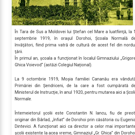
În Tara de Sus a Moldovei lui Ştefan cel Mare a luatfiinţă, la 
septembrie 1919, în orașul Dorohoi, Școala Normală d
învăţători, fiind prima vatră de cultură de acest fel din nordu
ţării.
În primul an, şcoala a funcţionat în localul Gimnaziului „Grigor
Ghica Voievod” (astăzi Colegiul Național).
La 9 octombrie 1919, Moșia familiei Cananău era vândut
Primăriei din Șendriceni, de la care a fost cumpărată d
Ministerul de Instrucţie, în anul 1920, pentru mutarea aici a Şcoli
Normale.
Întemeietorul școlii este Constantin N. Iancu, fiu de preot
originar din Bârlad, „înfiat” de Dorohoi prin căsătoria cu Eugeni
Dintevici. A funcționat aici ca director a celor mai important
școlii existente la acea vreme, Gimnaziul „Gr. Ghica” din Doroho