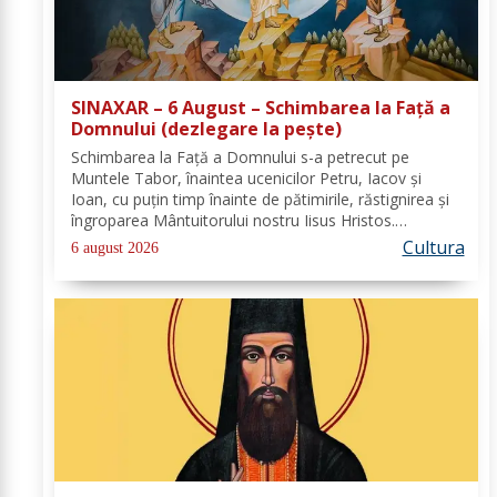
SINAXAR – 6 August – Schimbarea la Față a
Domnului (dezlegare la peşte)
Schimbarea la Față a Domnului s-a petrecut pe
Muntele Tabor, înaintea ucenicilor Petru, Iacov și
Ioan, cu puțin timp înainte de pătimirile, răstignirea și
îngroparea Mântuitorului nostru Iisus Hristos.
Urcându-Se pe munte, Hristos-Domnul S-a depărtat
Cultura
6 august 2026
puţin de ucenici şi, suindu-Se pe un loc mai...