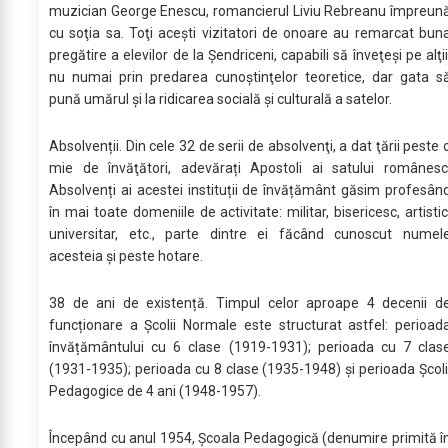
muzician George Enescu, romancierul Liviu Rebreanu împreun
cu soţia sa. Toţi aceşti vizitatori de onoare au remarcat bun
pregătire a elevilor de la Şendriceni, capabili să înveţeşi pe alţii
nu numai prin predarea cunoştinţelor teoretice, dar gata s
pună umărul şi la ridicarea socială şi culturală a satelor.
Absolvenții. Din cele 32 de serii de absolvenţi, a dat ţării peste 
mie de învăţători, adevărați Apostoli ai satului românesc
Absolvenți ai acestei instituții de învățământ găsim profesân
în mai toate domeniile de activitate: militar, bisericesc, artistic
universitar, etc., parte dintre ei făcând cunoscut numel
acesteia și peste hotare.
38 de ani de existență. Timpul celor aproape 4 decenii d
funcționare a Școlii Normale este structurat astfel: perioad
învățământului cu 6 clase (1919-1931); perioada cu 7 clas
(1931-1935); perioada cu 8 clase (1935-1948) şi perioada Școli
Pedagogice de 4 ani (1948-1957).
Începând cu anul 1954, Școala Pedagogică (denumire primită î