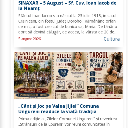
SINAXAR – 5 August – Sf. Cuv. Ioan Iacob de
la Neamţ
Sfântul Ioan Iacob s-a născut la 23 iulie 1913, în satul
Crăiniceni, din fostul județ Dorohoi. Rămânând orfan
de mic, a fost crescut de bunica sa, Maria. De tânăr a
dorit să devină călugăr, de aceea, la vârsta de 20 de
ani, și-a îndreptat pașii spre Mănăstirea Neamț. La 8
Cultura
5 august 2026
aprilie 1936, rasoforul...
„Cânt și Joc pe Valea Jijiei” Comuna
Ungureni readuce la viață tradiția
Prima ediție a „Zilelor Comunei Ungureni” și revenirea
„Strânsurii de la Epureni” vor reuni comunitatea în