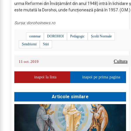
urma Reformei din Învățământ din anul 1948) intră în lichidare ș
este mutată la Dorohoi, unde funcționează până în 1957. (O.M.)
Sursa:
dorohoinews.ro
centenar
DOROHOI
Pedagogic
Școlii Normale
Șendriceni
Stiri
Cultura
11 oct. 2019
inapoi la lista
inapoi pe prima pagina
Articole similare