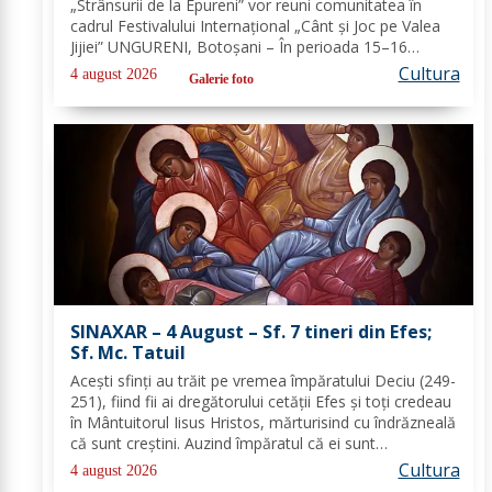
„Strânsurii de la Epureni” vor reuni comunitatea în
cadrul Festivalului Internațional „Cânt și Joc pe Valea
Jijiei” UNGURENI, Botoșani – În perioada 15–16
august 2026, comuna Ungureni va găzdui unul dintre
Cultura
4 august 2026
Galerie foto
cele mai ample evenimente culturale...
SINAXAR – 4 August – Sf. 7 tineri din Efes;
Sf. Mc. Tatuil
Aceşti sfinţi au trăit pe vremea împăratului Deciu (249-
251), fiind fii ai dregătorului cetăţii Efes şi toţi credeau
în Mântuitorul Iisus Hristos, mărturisind cu îndrăzneală
că sunt creştini. Auzind împăratul că ei sunt
mărturisitori ai lui Hristos, i-a chemat la judecată. În
Cultura
4 august 2026
faţa lui Deciu, cei...