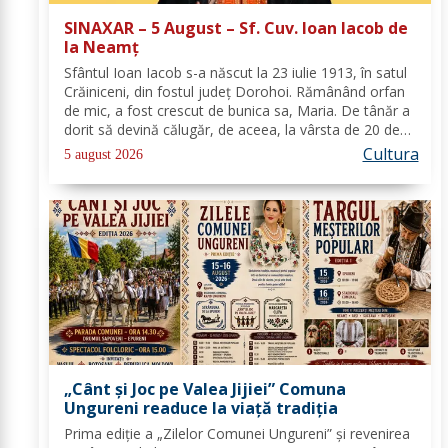
SINAXAR – 5 August – Sf. Cuv. Ioan Iacob de
la Neamţ
Sfântul Ioan Iacob s-a născut la 23 iulie 1913, în satul
Crăiniceni, din fostul județ Dorohoi. Rămânând orfan
de mic, a fost crescut de bunica sa, Maria. De tânăr a
dorit să devină călugăr, de aceea, la vârsta de 20 de
ani, și-a îndreptat pașii spre Mănăstirea Neamț. La 8
Cultura
5 august 2026
aprilie 1936, rasoforul...
„Cânt și Joc pe Valea Jijiei” Comuna
Ungureni readuce la viață tradiția
Prima ediție a „Zilelor Comunei Ungureni” și revenirea