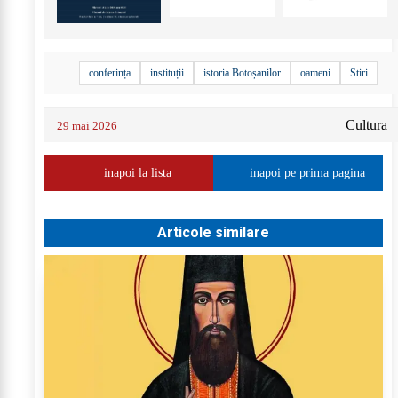
conferința
instituții
istoria Botoșanilor
oameni
Stiri
Cultura
29 mai 2026
inapoi la lista
inapoi pe prima pagina
Articole similare