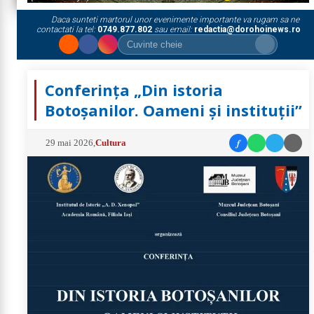
Daca sunteti martorul unor evenimente importante va rugam sa ne
contactati la tel:
0749.877.802
sau email:
redactia@dorohoinews.ro
Conferința „Din istoria
Botoșanilor. Oameni și instituții”
f
29 mai 2026
,
Cultura