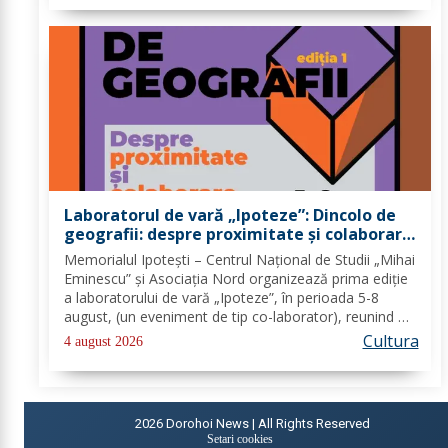
Laboratorul de vară „Ipoteze”: Dincolo de
geografii: despre proximitate și colaborare
în sectorul cultural
Memorialul Ipotești – Centrul Național de Studii „Mihai
Eminescu” și Asociația Nord organizează prima ediție
a laboratorului de vară „Ipoteze”, în perioada 5-8
august, (un eveniment de tip co-laborator), reunind 20
de profesioniști din domeniul cultural din România,
Cultura
4 august 2026
Republica Moldova, Ucraina și...
2026
Dorohoi News | All Rights Reserved
Setari cookies