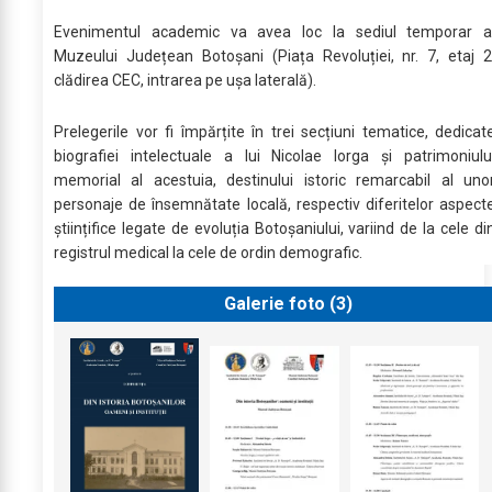
Evenimentul academic va avea loc la sediul temporar a
Muzeului Județean Botoșani (Piața Revoluției, nr. 7, etaj 2
clădirea CEC, intrarea pe ușa laterală).
Prelegerile vor fi împărțite în trei secțiuni tematice, dedicat
biografiei intelectuale a lui Nicolae Iorga și patrimoniulu
memorial al acestuia, destinului istoric remarcabil al uno
personaje de însemnătate locală, respectiv diferitelor aspect
științifice legate de evoluția Botoșaniului, variind de la cele di
registrul medical la cele de ordin demografic.
Galerie foto (
3
)