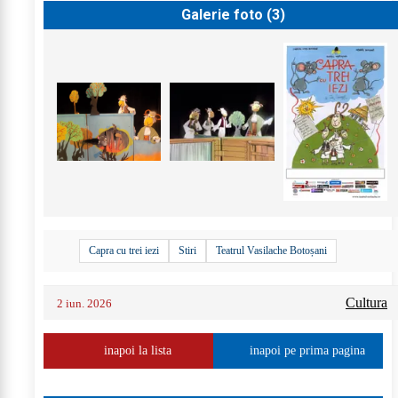
Galerie foto (
3
)
Capra cu trei iezi
Stiri
Teatrul Vasilache Botoșani
Cultura
2 iun. 2026
inapoi la lista
inapoi pe prima pagina