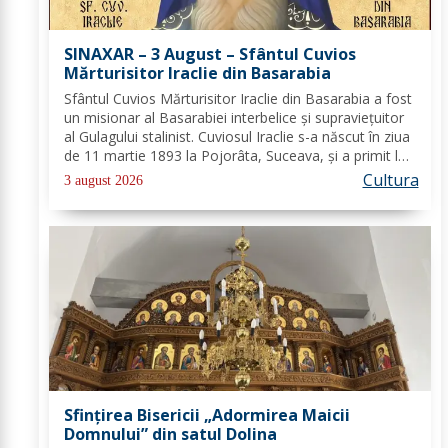
SINAXAR – 3 August – Sfântul Cuvios
Mărturisitor Iraclie din Basarabia
Sfântul Cuvios Mărturisitor Iraclie din Basarabia a fost
un misionar al Basarabiei interbelice și supraviețuitor
al Gulagului stalinist. Cuviosul Iraclie s-a născut în ziua
de 11 martie 1893 la Pojorâta, Suceava, și a primit la
botez numele de Ioan. În 1917, după ce a fost eliberat
Cultura
3 august 2026
din prizonierat,...
Sfințirea Bisericii „Adormirea Maicii
Domnului” din satul Dolina