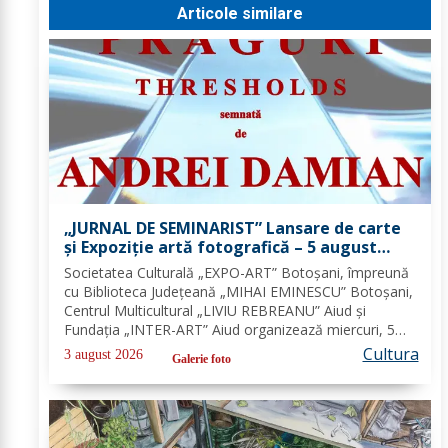
Articole similare
„JURNAL DE SEMINARIST” Lansare de carte
și Expoziție artă fotografică – 5 august
2026
Societatea Culturală „EXPO-ART” Botoșani, împreună
cu Biblioteca Județeană „MIHAI EMINESCU” Botoșani,
Centrul Multicultural „LIVIU REBREANU” Aiud și
Fundația „INTER-ART” Aiud organizează miercuri, 5
august 2026, la ora 17 în Sala de lectură a Bibliotecii
Cultura
3 august 2026
Galerie foto
Județene „MIHAI EMINESCU” Botoșani lansarea...