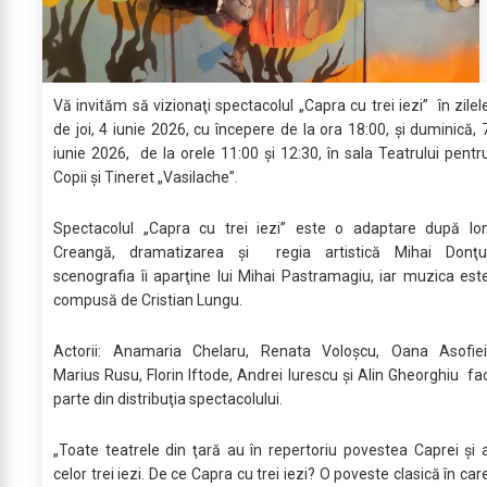
Vă invităm să vizionaţi spectacolul „Capra cu trei iezi” în zilel
de joi, 4 iunie 2026, cu începere de la ora 18:00, şi duminică, 
iunie 2026, de la orele 11:00 şi 12:30, în sala Teatrului pentr
Copii şi Tineret „Vasilache”.
Spectacolul „Capra cu trei iezi” este o adaptare după Io
Creangă, dramatizarea şi regia artistică Mihai Donţu
scenografia îi aparţine lui Mihai Pastramagiu, iar muzica est
compusă de Cristian Lungu.
Actorii: Anamaria Chelaru, Renata Voloșcu, Oana Asofiei
Marius Rusu, Florin Iftode, Andrei Iurescu şi Alin Gheorghiu fa
parte din distribuţia spectacolului.
„Toate teatrele din ţară au în repertoriu povestea Caprei şi 
celor trei iezi. De ce Capra cu trei iezi? O poveste clasică în car