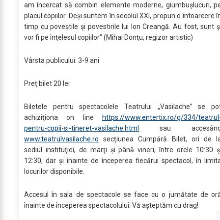
am încercat să combin elemente moderne, giumbuşlucuri, p
placul copiilor. Deşi suntem în secolul XXI, propun o întoarcere î
timp cu poveştile şi povestirile lui Ion Creangă. Au fost, sunt ş
vor fi pe înţelesul copiilor” (Mihai Donţu, regizor artistic)
Vârsta publicului: 3-9 ani
Preţ bilet 20 lei
Biletele pentru spectacolele Teatrului „Vasilache” se po
achiziţiona on line
https://www.entertix.ro/g/334/teatrul
pentru-copii-si-tineret-vasilache.html
sau accesân
www.teatrulvasilache.ro
secțiunea Cumpără Bilet, ori de l
sediul instituţiei, de marţi şi până vineri, între orele 10:30 ş
12:30, dar şi înainte de începerea fiecărui spectacol, în limit
locurilor disponibile.
Accesul în sala de spectacole se face cu o jumătate de or
înainte de începerea spectacolului. Vă aşteptăm cu drag!