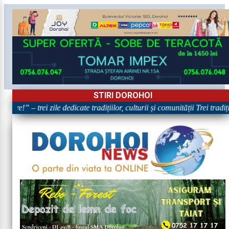
STIRI DOROHOI
are!” – trei zile dedicate tradițiilor, culturii și comunității Trei tradi