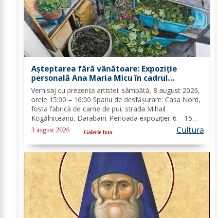
Așteptarea fără vânătoare: Expoziție
personală Ana Maria Micu în cadrul
festivalului Zilele Nordului 2026
Vernisaj cu prezența artistei: sâmbătă, 8 august 2026,
orele 15:00 – 16:00 Spațiu de desfășurare: Casa Nord,
fosta fabrică de carne de pui, strada Mihail
Kogălniceanu, Darabani. Perioada expoziției: 6 – 15
august 2026 Program de vizitare în timpul zilelor de
Cultura
3 august 2026
Galerie foto
festival (6 – 9 august): zilnic, orele...