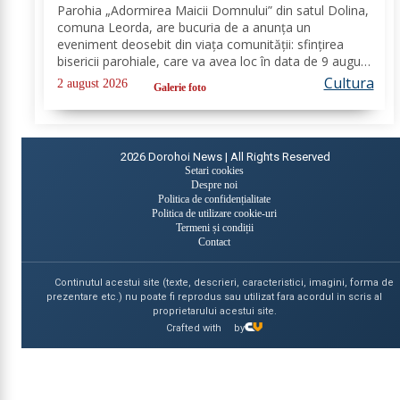
Parohia „Adormirea Maicii Domnului” din satul Dolina,
comuna Leorda, are bucuria de a anunța un
eveniment deosebit din viața comunității: sfințirea
bisericii parohiale, care va avea loc în data de 9 august
2026. După o amplă perioadă de lucrări de restaurare,
Cultura
2 august 2026
Galerie foto
consolidare și înfrumusețare, sfântul...
2026
Dorohoi News | All Rights Reserved
Setari cookies
Despre noi
Politica de confidențialitate
Politica de utilizare cookie-uri
Termeni și condiții
Contact
Continutul acestui site (texte, descrieri, caracteristici, imagini, forma de
prezentare etc.) nu poate fi reprodus sau utilizat fara acordul in scris al
proprietarului acestui site.
Crafted with
by