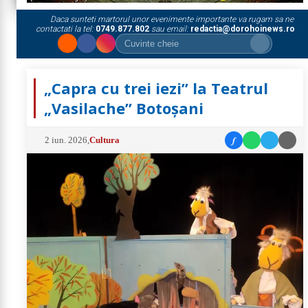
Daca sunteti martorul unor evenimente importante va rugam sa ne
contactati la tel:
0749.877.802
sau email:
redactia@dorohoinews.ro
„Capra cu trei iezi” la Teatrul
„Vasilache” Botoșani
f
2 iun. 2026
,
Cultura