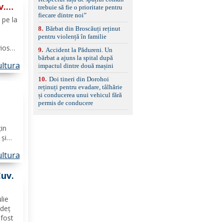
set de covorașe din
v.
trebuie să fie o prioritate pentru
cauciuc/pvc. -Se vinde
fiecare dintre noi”
împreună cu un set de
 pe la
anvelope de iarnă.
8
.
Bărbat din Broscăuți reținut
pentru violență în familie
vios
9
.
Accident la Pădureni. Un
 a
bărbat a ajuns la spital după
ltura
impactul dintre două mașini
10
.
Doi tineri din Dorohoi
reținuți pentru evadare, tâlhărie
și conducerea unui vehicul fără
permis de conducere
şte)
țin
 și
s
ltura
os-
 şi,
Cuv.
lie
udeț
fost