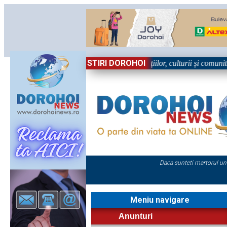
STIRI DOROHOI
n Sărbătoare!” – trei zile dedicate tradițiilor, culturii și comunității T
Daca sunteti martorul un
Meniu navigare
Anunturi