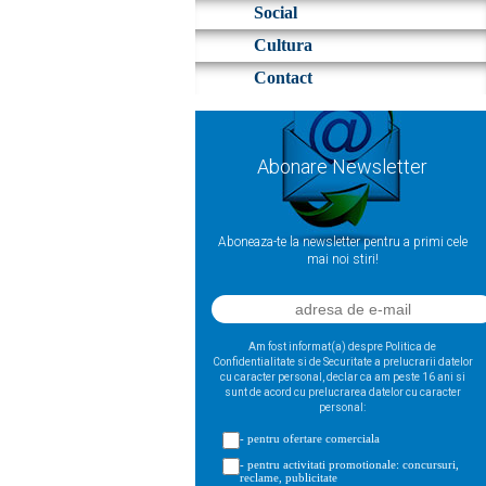
Social
Cultura
Contact
Abonare Newsletter
Aboneaza-te la newsletter pentru a primi cele
mai noi stiri!
Am fost informat(a) despre Politica de
Confidentialitate si de Securitate a prelucrarii datelor
cu caracter personal, declar ca am peste 16 ani si
sunt de acord cu prelucrarea datelor cu caracter
personal:
- pentru ofertare comerciala
- pentru activitati promotionale: concursuri,
reclame, publicitate