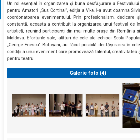
Un rol esențial în organizarea și buna desfășurare a Festivalulu
pentru Amatori „Sus Cortina!”, ediția a VI-a, l-a avut doamna Silvi
coordonatoarea evenimentului. Prin profesionalism, dedicare și
constantă, aceasta a contribuit la organizarea unui festival de în
artistică, reunind participanți din mai multe orașe din România ș
Moldova. Eforturile sale, alături de cele ale echipei Școlii Popul
„George Enescu” Botoșani, au făcut posibilă desfășurarea în cel
condiții a unui eveniment care promovează talentul, creativitatea 
pentru teatru.
Galerie foto (
4
)