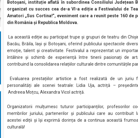
Botoșani, instituție aflată în subordinea Consiliului Județean 
organizat cu succes cea de-a VI-a ediție a Festivalului de Tea
Amatori „Sus Cortina!”, eveniment care a reunit peste 160 de pa
din România și Republica Moldova.
La această ediție au participat trupe și grupuri de teatru din Chiși
Bacău, Brăila, Iași și Botoșani, oferind publicului spectacole divers
emoție, talent și creativitate. Festivalul a reprezentat un importan
întâlnire și schimb de experiență între tinerii pasionați de art
contribuind la consolidarea relațiilor culturale dintre comunitățile pa
Evaluarea prestațiilor artistice a fost realizată de un juriu 
personalități ale scenei teatrale: Lidia Uja, actriță – președintel
Andreea Moțcu, Alexandra Vicol actriță.
Organizatorii mulțumesc tuturor participanților, profesorilor co
membrilor juriului, partenerilor și publicului care au contribuit 
acestei ediții și își exprimă dorința de a continua această frumoa
culturală!