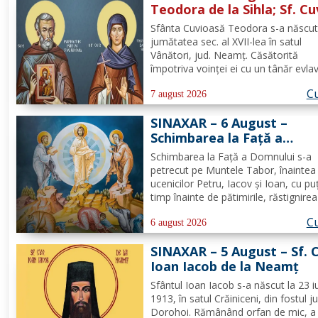
Teodora de la Sihla; Sf. Cu
Pafnutie - Pârvu Zugravul
Sfânta Cuvioasă Teodora s-a născut
jumătatea sec. al XVII-lea în satul
Vânători, jud. Neamţ. Căsătorită
împotriva voinţei ei cu un tânăr evla
din Ismail şi neavând copii, Teodora
Cu
îmbrăţişat viaţa monahală la Schitul
7 august 2026
Vărzăreşti, Vrancea, iar soţul ei, de
SINAXAR – 6 August –
asemenea, s-a călugărit la...
Schimbarea la Față a
Domnului (dezlegare la pe
Schimbarea la Față a Domnului s-a
petrecut pe Muntele Tabor, înaintea
ucenicilor Petru, Iacov și Ioan, cu pu
timp înainte de pătimirile, răstignirea
îngroparea Mântuitorului nostru Iisu
Cu
Hristos. Urcându-Se pe munte, Hrist
6 august 2026
Domnul S-a depărtat puţin de ucenici
SINAXAR – 5 August – Sf. 
suindu-Se pe un loc mai...
Ioan Iacob de la Neamţ
Sfântul Ioan Iacob s-a născut la 23 iu
1913, în satul Crăiniceni, din fostul j
Dorohoi. Rămânând orfan de mic, a 