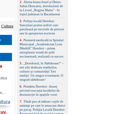
control, asistent
2
.
Alesia-Ioana Ionel și Denis-
schimbare bandă și
Sabin Derscariu, dorohoienii de
menținere bandă Faruri
la Liceul „Regina Maria” - în
bi-xenon adaptive cu
topul județean la Bacalaureat
funcție Cornering,
3
.
Poliția locală Dorohoi:
asistent fază lungă
Sancțiuni pentru șoferii care
automată , lumini de zi
Cultura
parchează pe trecerile de pietoni
LED, proiectoare ceață
sau în apropierea acestora
LED, spălătoare faruri
Senzori parcare
a
4
.
Premieră medicală la Spitalul
față/spate, cameră
Municipal „Academician Leon
marșarier Keyless entry
Dănăilă” Dorohoi – prima
& start, geamuri electrice
artroplastie totală de șold
față/spate, oglinzi
necimentată, realizată cu succes
electrice, încălzite și
rabatabile Sistem hands-
5
.
„Dorohoiul, în Sărbătoare!” –
la
free, Bluetooth, USB
trei zile dedicate tradițiilor,
Sistem start/stop, frână
culturii și comunității Trei
de parcare electrică,
tradiții. Un singur eveniment. O
și
diția
anvelope vară runflat
singură sărbătoare!
Control presiune pneuri,
6
.
Primăria Dorohoi: Anunț
filtru de particule,
privind execuția lucrărilor de
standard Euro 6 Trapă
e,
dezinsecție în spațiile verzi
panoramică, geamuri
aș.
spate fumurii Carlig de
ltura
7
.
Tânăr pus să măture cojile de
cat
remorcare Bonus: -
seminţe pe care le aruncase direct
ește
Covorașe textile montate
pe pavaj. Poliţia Locală Dorohoi:
pe mașină. -Ofer și un
Cuv.
Respectul față de spațiul comun