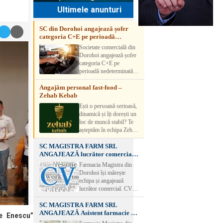
Ultimele anunturi
SC din Dorohoi angajează șofer
categoria C+E pe perioadă
nedeterminată
Societate comercială din
Dorohoi angajează șofer
categoria C+E pe
perioadă nedeterminată.
Candidatul trebuie să
Angajăm personal fast-food –
aibă experiență și atestat
Zehab Kebab
transport marfă. Pentru
detalii, vă rog să sunați la
Ești o persoană serioasă,
numărul de telefon.
dinamică și îți dorești un
loc de muncă stabil? Te
așteptăm în echipa Zehab
Kebab! Posturi
SC MAGISTRA FARM SRL
disponibile: -
ANGAJEAZĂ lucrător comercial –
SHAORMAR AJUTOR
DOROHOI
BUCATAR 2/posturi -
Farmacia Magistra din
LUCRATOR
Dorohoi își mărește
COMERCIAL
echipa și angajează
VANZATOR /2 posturi
lucrător comercial. CV-
OFERIM : Contract de
urile se pot depune: * la
muncă Program flexibil
SC MAGISTRA FARM SRL
sediul Farmaciei
Salariu motivant, în
ANGAJEAZĂ Asistent farmacie –
Magistra – Bulevardul
e Enescu”
funcție de experienț
DOROHOI
Victoriei nr. 23, Dorohoi