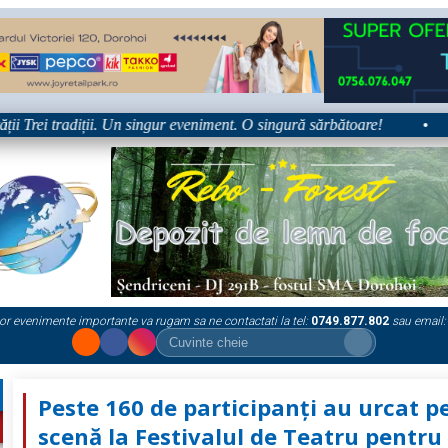
rei tradiții. Un singur eveniment. O singură sărbătoare!
•
Plat
or evenimente importante va rugam sa ne contactati la tel:
0749.877.802
sau email:
Peste 160 de participanți au urcat p
scenă la Festivalul de Teatru pentru