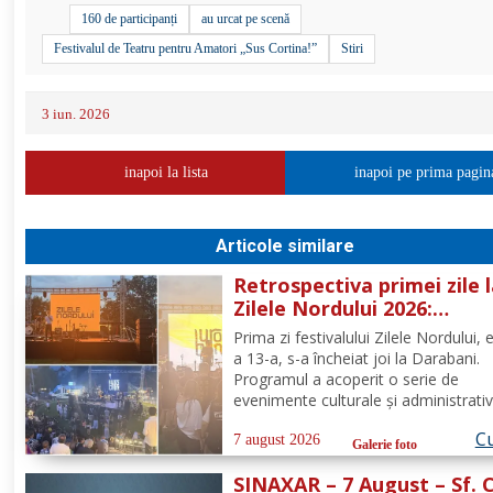
160 de participanți
au urcat pe scenă
Festivalul de Teatru pentru Amatori „Sus Cortina!”
Stiri
3 iun. 2026
inapoi la lista
inapoi pe prima pagin
Articole similare
Retrospectiva primei zile 
Zilele Nordului 2026:
Dezbateri, concert Byron 
Prima zi festivalului Zilele Nordului, e
proiecție de film
a 13-a, s-a încheiat joi la Darabani.
Programul a acoperit o serie de
evenimente culturale și administrativ
desfășurate în diverse puncte din or
Cu
Conform programului oficial comuni
7 august 2026
Galerie foto
de Asociația Nord, mai jos se regăs
SINAXAR – 7 August – Sf. 
sinteza activităților,...