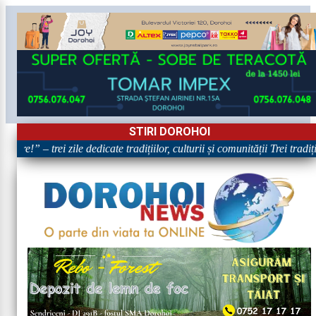
STIRI DOROHOI
are!” – trei zile dedicate tradițiilor, culturii și comunității Trei tradi