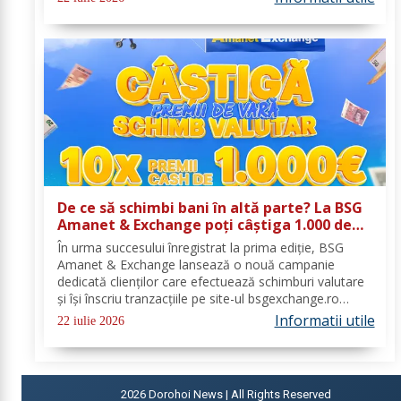
emisă de Comitetul Național pentru Situații de...
De ce să schimbi bani în altă parte? La BSG
Amanet & Exchange poți câștiga 1.000 de
euro cash!
În urma succesului înregistrat la prima ediție, BSG
Amanet & Exchange lansează o nouă campanie
dedicată clienților care efectuează schimburi valutare
și își înscriu tranzacțiile pe site-ul bsgexchange.ro
Operațiunile pot fi realizate în agenții în perioada 20
Informatii utile
22 iulie 2026
iulie - 22 august 2026, oferind...
2026
Dorohoi News | All Rights Reserved