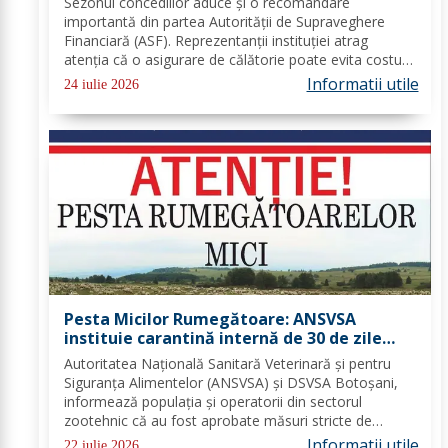
Sezonul concediilor aduce și o recomandare
mii de euro
importantă din partea Autorității de Supraveghere
Financiară (ASF). Reprezentanții instituției atrag
atenția că o asigurare de călătorie poate evita costuri
uriașe în cazul unor probleme medicale, al anulării
Informatii utile
24 iulie 2026
zborurilor sau al pierderii bagajelor....
Pesta Micilor Rumegătoare: ANSVSA
instituie carantină internă de 30 de zile
pentru ovine și caprine
Autoritatea Națională Sanitară Veterinară și pentru
Siguranța Alimentelor (ANSVSA) și DSVSA Botoșani,
informează populația și operatorii din sectorul
zootehnic că au fost aprobate măsuri stricte de
urgență pe întreg teritoriul României. Decizia nr. 1,
Informatii utile
22 iulie 2026