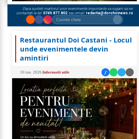
Daca sunteti martorul unor evenimente importante va rugam sa ne
contactati la tel:
0749.877.802
sau email:
redactia@dorohoinews.ro
Restaurantul Doi Castani - Locul
unde evenimentele devin
amintiri
f
10 iun. 2026
,
Informatii utile