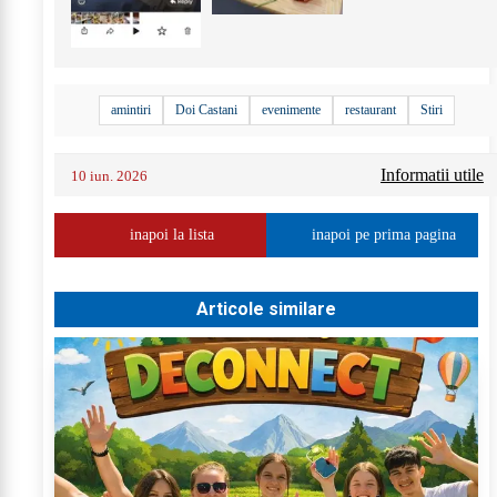
amintiri
Doi Castani
evenimente
restaurant
Stiri
Informatii utile
10 iun. 2026
inapoi la lista
inapoi pe prima pagina
Articole similare