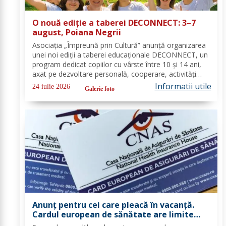
O nouă ediție a taberei DECONNECT: 3–7
august, Poiana Negrii
Asociația „Împreună prin Cultură” anunță organizarea
unei noi ediții a taberei educaționale DECONNECT, un
program dedicat copiilor cu vârste între 10 și 14 ani,
axat pe dezvoltare personală, cooperare, activități
outdoor și deconectare totală de la telefon. O tabără
Informatii utile
24 iulie 2026
Galerie foto
cu sens, nu doar o vacanță!...
Anunț pentru cei care pleacă în vacanță.
Cardul european de sănătate are limite
importante. Greșeala care te poate costa