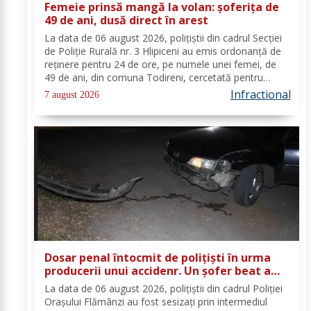
Femeie prinsă mangă la volan: șoferița de
49 de ani, dusă direct în arest
La data de 06 august 2026, polițiștii din cadrul Secției
de Poliție Rurală nr. 3 Hlipiceni au emis ordonanță de
reținere pentru 24 de ore, pe numele unei femei, de
49 de ani, din comuna Todireni, cercetată pentru
comiterea infracțiunii de conducerea unui vehicul sub
Infractional
7 august 2026
influența alcoolului. În urma...
Dosar penal întocmit de polițiști în urma
producerii unui accidenr. Un șofer beat a
lovit un cap de pod
La data de 06 august 2026, polițiștii din cadrul Poliției
Orașului Flămânzi au fost sesizați prin intermediul