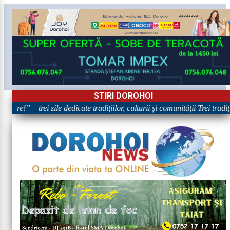
STIRI DOROHOI
are!” – trei zile dedicate tradițiilor, culturii și comunității Trei tradi