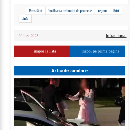
Broscăuți
încălcarea ordinului de protecție
reţinut
Stiri
tânăr
Infractional
30 iun. 2025
inapoi la lista
inapoi pe prima pagina
Articole similare