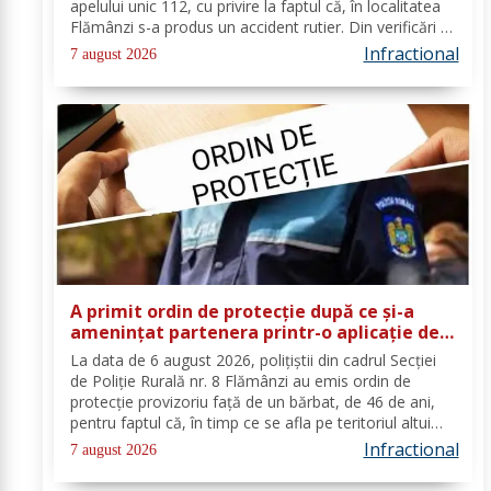
apelului unic 112, cu privire la faptul că, în localitatea
Flămânzi s-a produs un accident rutier. Din verificări a
reieșit faptul că, în timp ce se deplasa pe strada
Infractional
7 august 2026
Tulburea din orașul...
A primit ordin de protecție după ce și-a
amenințat partenera printr-o aplicație de
mesagerie
La data de 6 august 2026, polițiștii din cadrul Secției
de Poliție Rurală nr. 8 Flămânzi au emis ordin de
protecție provizoriu față de un bărbat, de 46 de ani,
pentru faptul că, în timp ce se afla pe teritoriul altui
stat, și-ar fi amenințat partenera, prin intermediul unor
Infractional
7 august 2026
mesaje transmise...