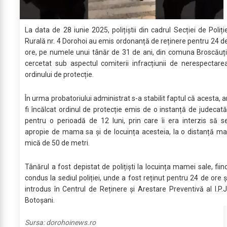
La data de 28 iunie 2025, polițiștii din cadrul Secției de Poliți
Rurală nr. 4 Dorohoi au emis ordonanță de reținere pentru 24 d
ore, pe numele unui tânăr de 31 de ani, din comuna Broscăuți
cercetat sub aspectul comiterii infracțiunii de nerespectare
ordinului de protecție.
În urma probatoriului administrat s-a stabilit faptul că acesta, a
fi încălcat ordinul de protecție emis de o instanță de judecată
pentru o perioadă de 12 luni, prin care îi era interzis să s
apropie de mama sa și de locuința acesteia, la o distanță ma
mică de 50 de metri.
Tânărul a fost depistat de polițiști la locuința mamei sale, fiin
condus la sediul poliției, unde a fost reținut pentru 24 de ore ș
introdus în Centrul de Reținere și Arestare Preventivă al I.P.J
Botoșani.
Sursa:
dorohoinews.ro