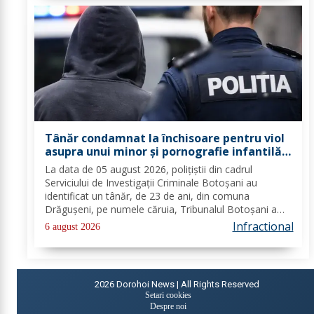
Tânăr condamnat la închisoare pentru viol
asupra unui minor și pornografie infantilă,
identificat de polițiști
La data de 05 august 2026, polițiștii din cadrul
Serviciului de Investigații Criminale Botoșani au
identificat un tânăr, de 23 de ani, din comuna
Drăgușeni, pe numele căruia, Tribunalul Botoșani a
emis un mandat de executare a pedepsei cu
Infractional
6 august 2026
închisoarea. Tânărul a fost condamnat la 4 ani și 5 luni
de...
2026
Dorohoi News | All Rights Reserved
Setari cookies
Despre noi