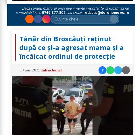
Daca sunteti martorul unor evenimente importante va rugam sa ne
contactati la tel:
0749.877.802
sau email:
redactia@dorohoinews.ro
Tânăr din Broscăuți reținut
după ce și-a agresat mama și a
încălcat ordinul de protecție
f
30 iun. 2025
,
Infractional