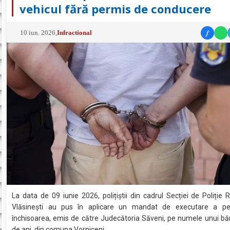
vehicul fără permis de conducere
f
10 iun. 2026
,
Infractional
La data de 09 iunie 2026, polițiștii din cadrul Secției de Poliție R
Vlăsinești au pus în aplicare un mandat de executare a p
închisoarea, emis de către Judecătoria Săveni, pe numele unui bă
de ani, din comuna Vorniceni.