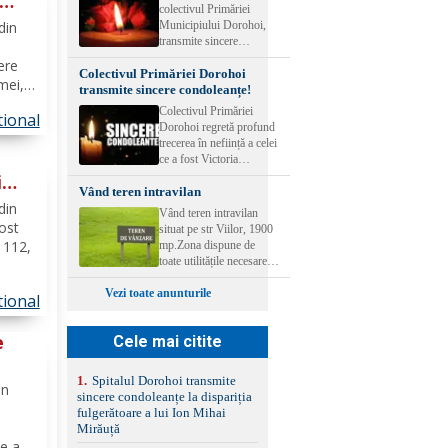
confort și siguranță în
colectivul Primăriei
orice condiții.
Municipiului Dorohoi,
din
Înmatriculat în august
transmite sincere
2023, acest model se
condoleanțe familiei
ere
evidențiază prin
Colectivul Primăriei Dorohoi
îndoliate la pierderea
mei,
tehnologie avansată și
transmite sincere condoleanțe!
neașteptată a celui care a
dotări premium. - 258
fost colegul și omul
Colectivul Primăriei
000 km - Combustibil:
tional
ii de
minunat Costel-Corneliu
Dorohoi regretă profund
Diesel - Cutie de viteze:
Iacob. Fie ca Dumnezeu
a
trecerea în neființă a celei
Automata - Tip
să-i primească sufletul în
ce a fost Victoria
Caroserie: SUV -
Împărăția Sa. Dumnezeu
Siriteanu. Trupul
i
Capacitate cilindrica - 1
să-l odihnească în pace!
Vând teren intravilan
neînsuflețit va fi depus la
995 cm3 - Putere - 190
at a
din
Catedrala Dorohoi
CP Culoare: alb perlat 5
Vând teren intravilan
începând de luni, 3
fost
uși Climatizare automată
situat pe str Viilor, 1900
august 2026. Dumnezeu
dual-zone cu reglare pe
c 112,
mp.Zona dispune de
să o ierte!
spate Jante aliaj ușor 17"
toate utilitățile necesare
Sistem de navigație
(gaz,electricitate, apă,
er.
integrat și sistem audio
Vezi toate anunturile
canalizare).Preț
tional
imp ce
performant Scaune față
negociabil.Relatii la
șul...
confort semipiele
telefon
e
Cele mai citite
(piele/textil) încălzite, cu
reglaj lombar electric
pentru șofer și pasager
ie
1
.
Spitalul Dorohoi transmite
Volan multifuncțional
in
sincere condoleanțe la dispariția
îmbrăcat în piele, cu
fulgerătoare a lui Ion Mihai
padele pentru schimbarea
Mirăuță
treptelor Adaptive cruise
e ani,