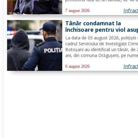
pentru faptul că, în timp ce se afla p
Infrac
teritoriul altui stat, și-ar fi amenințat
7 august 2026
partenera, prin intermediul unor me
Tânăr condamnat la
transmise...
închisoare pentru viol asu
unui minor și pornografie
La data de 05 august 2026, polițiștii 
infantilă, identificat de
cadrul Serviciului de Investigații Crim
polițiști
Botoșani au identificat un tânăr, de
ani, din comuna Drăgușeni, pe nume
căruia, Tribunalul Botoșani a emis u
Infrac
mandat de executare a pedepsei cu
6 august 2026
închisoarea. Tânărul a fost condamn
4 ani și 5 luni de...