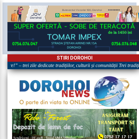
STIRI DOROHOI
are!” – trei zile dedicate tradițiilor, culturii și comunității Trei tradi