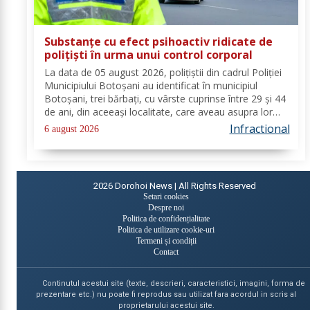
Substanțe cu efect psihoactiv ridicate de
polițiști în urma unui control corporal
La data de 05 august 2026, polițiștii din cadrul Poliției
Municipiului Botoșani au identificat în municipiul
Botoșani, trei bărbați, cu vârste cuprinse între 29 și 44
de ani, din aceeași localitate, care aveau asupra lor
substanțe psihoactive. În urma efectuării controlului
Infractional
6 august 2026
corporal asupra unuia...
2026
Dorohoi News | All Rights Reserved
Setari cookies
Despre noi
Politica de confidențialitate
Politica de utilizare cookie-uri
Termeni și condiții
Contact
Continutul acestui site (texte, descrieri, caracteristici, imagini, forma de
prezentare etc.) nu poate fi reprodus sau utilizat fara acordul in scris al
proprietarului acestui site.