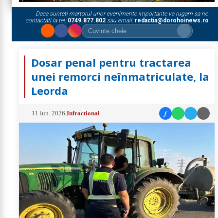
Daca sunteti martorul unor evenimente importante va rugam sa ne
contactati la tel:
0749.877.802
sau email:
redactia@dorohoinews.ro
Dosar penal pentru tractarea
unei remorci neînmatriculate, la
Leorda
f
11 iun. 2026
,
Infractional