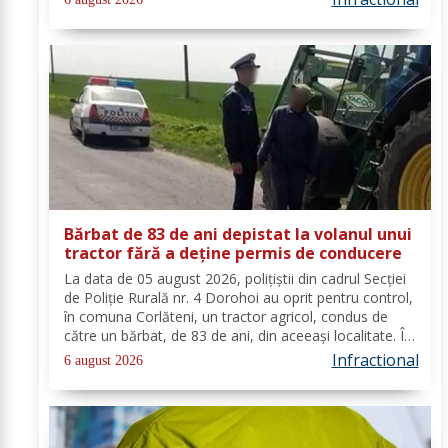
închisoarea. Tânărul a fost condamnat la 4 ani și 5 luni
de...
Bărbat de 83 de ani depistat la volanul unui
tractor fără a deține permis de conducere
La data de 05 august 2026, polițiștii din cadrul Secției
de Poliție Rurală nr. 4 Dorohoi au oprit pentru control,
în comuna Corlăteni, un tractor agricol, condus de
către un bărbat, de 83 de ani, din aceeași localitate. În
urma verificărilor efectuate de către polițiști, s-a
Infractional
6 august 2026
constatat faptul că...