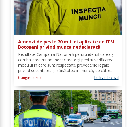
Amenzi de peste 70 mii lei aplicate de ITM
Botoșani privind munca nedeclarată
Rezultate Campania Natională pentru identificarea și
combaterea muncii nedeclarate și pentru verificarea
modului în care sunt respectate prevederile legale
privind securitatea și sănătatea în muncă, de către
angajatorii care desfășoară activități în domeniul
Infractional
6 august 2026
Industria alimentară - cod CAEN 10....