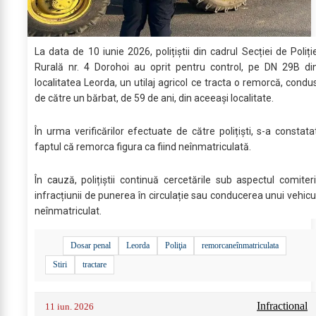
La data de 10 iunie 2026, polițiștii din cadrul Secției de Poliți
Rurală nr. 4 Dorohoi au oprit pentru control, pe DN 29B di
localitatea Leorda, un utilaj agricol ce tracta o remorcă, condu
de către un bărbat, de 59 de ani, din aceeași localitate.
În urma verificărilor efectuate de către polițiști, s-a constata
faptul că remorca figura ca fiind neînmatriculată.
În cauză, polițiștii continuă cercetările sub aspectul comiteri
infracțiunii de punerea în circulație sau conducerea unui vehicu
neînmatriculat.
Dosar penal
Leorda
Poliţia
remorcaneînmatriculata
Stiri
tractare
Infractional
11 iun. 2026