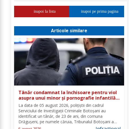
inapoi la lista
inapoi pe prima pagina
Articole similare
Tânăr condamnat la închisoare pentru viol
asupra unui minor și pornografie infantilă,
identificat de polițiști
La data de 05 august 2026, polițiștii din cadrul
Serviciului de Investigații Criminale Botoșani au
identificat un tânăr, de 23 de ani, din comuna
Drăgușeni, pe numele căruia, Tribunalul Botoșani a
emis un mandat de executare a pedepsei cu
Infractional
6 august 2026