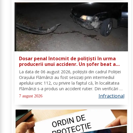
Dosar penal întocmit de polițiști în urma
producerii unui accidenr. Un șofer beat a
lovit un cap de pod
La data de 06 august 2026, polițiștii din cadrul Poliției
Orașului Flămânzi au fost sesizați prin intermediul
apelului unic 112, cu privire la faptul că, în localitatea
Flămânzi s-a produs un accident rutier. Din verificări a
reieșit faptul că, în timp ce se deplasa pe strada
Infractional
7 august 2026
Tulburea din orașul...