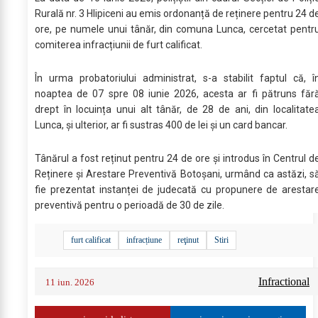
Rurală nr. 3 Hlipiceni au emis ordonanță de reținere pentru 24 d
ore, pe numele unui tânăr, din comuna Lunca, cercetat pentr
comiterea infracțiunii de furt calificat.
În urma probatoriului administrat, s-a stabilit faptul că, î
noaptea de 07 spre 08 iunie 2026, acesta ar fi pătruns făr
drept în locuința unui alt tânăr, de 28 de ani, din localitate
Lunca, și ulterior, ar fi sustras 400 de lei și un card bancar.
Tânărul a fost reținut pentru 24 de ore și introdus în Centrul d
Reținere și Arestare Preventivă Botoșani, urmând ca astăzi, s
fie prezentat instanței de judecată cu propunere de arestar
preventivă pentru o perioadă de 30 de zile.
furt calificat
infracțiune
reţinut
Stiri
Infractional
11 iun. 2026