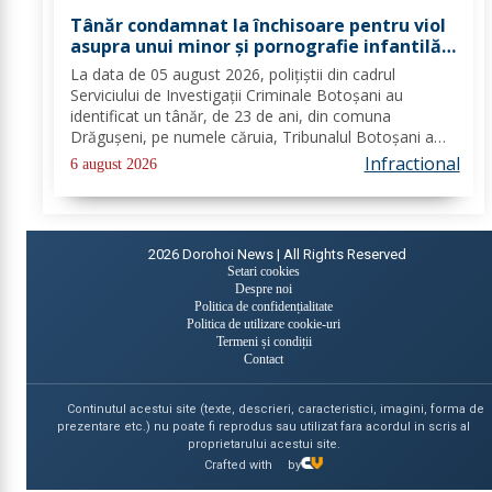
Tânăr condamnat la închisoare pentru viol
asupra unui minor și pornografie infantilă,
identificat de polițiști
La data de 05 august 2026, polițiștii din cadrul
Serviciului de Investigații Criminale Botoșani au
identificat un tânăr, de 23 de ani, din comuna
Drăgușeni, pe numele căruia, Tribunalul Botoșani a
emis un mandat de executare a pedepsei cu
Infractional
6 august 2026
închisoarea. Tânărul a fost condamnat la 4 ani și 5 luni
de...
2026
Dorohoi News | All Rights Reserved
Setari cookies
Despre noi
Politica de confidențialitate
Politica de utilizare cookie-uri
Termeni și condiții
Contact
Continutul acestui site (texte, descrieri, caracteristici, imagini, forma de
prezentare etc.) nu poate fi reprodus sau utilizat fara acordul in scris al
proprietarului acestui site.
Crafted with
by