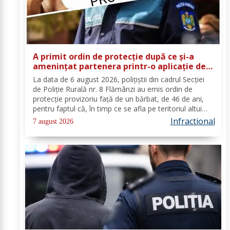
A primit ordin de protecție după ce și-a
amenințat partenera printr-o aplicație de
mesagerie
La data de 6 august 2026, polițiștii din cadrul Secției
de Poliție Rurală nr. 8 Flămânzi au emis ordin de
protecție provizoriu față de un bărbat, de 46 de ani,
pentru faptul că, în timp ce se afla pe teritoriul altui
stat, și-ar fi amenințat partenera, prin intermediul unor
Infractional
7 august 2026
mesaje transmise...