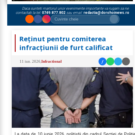
Daca sunteti martorul unor evenimente importante va rugam sa ne
contactati la tel:
0749.877.802
sau email:
redactia@dorohoinews.ro
Reținut pentru comiterea
infracțiunii de furt calificat
f
11 iun. 2026
,
Infractional
La data de 10 iunie 2026, polițiștii din cadrul Secției de Poliți