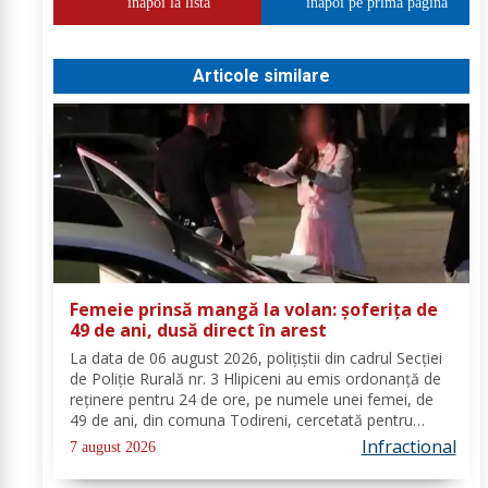
inapoi la lista
inapoi pe prima pagina
Articole similare
Femeie prinsă mangă la volan: șoferița de
49 de ani, dusă direct în arest
La data de 06 august 2026, polițiștii din cadrul Secției
de Poliție Rurală nr. 3 Hlipiceni au emis ordonanță de
reținere pentru 24 de ore, pe numele unei femei, de
49 de ani, din comuna Todireni, cercetată pentru
comiterea infracțiunii de conducerea unui vehicul sub
Infractional
7 august 2026
influența alcoolului. În urma...