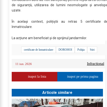
de siguranță, utilizarea de lumini neomologate și anvelop
uzate.
În același context, polițiștii au retras 5 certificate d
înmatriculare.
La acțiune am beneficiat și de sprijinul jandarmilor.
certificate de înmatriculare
DOROHOI
Poliţia
Stiri
Infractional
11 iun. 2026
inapoi la lista
inapoi pe prima pagina
Articole similare