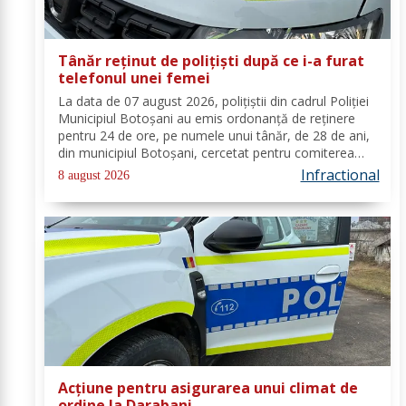
Tânăr reținut de polițiști după ce i-a furat
telefonul unei femei
La data de 07 august 2026, polițiștii din cadrul Poliției
Municipiul Botoșani au emis ordonanță de reținere
pentru 24 de ore, pe numele unui tânăr, de 28 de ani,
din municipiul Botoșani, cercetat pentru comiterea
infracțiunii de furt. În urma probatoriului administrat,
Infractional
8 august 2026
s-a stabilit faptul că, în...
Acțiune pentru asigurarea unui climat de
ordine la Darabani