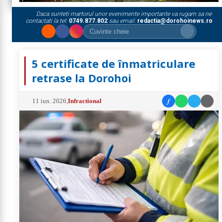
Daca sunteti martorul unor evenimente importante va rugam sa ne
contactati la tel:
0749.877.802
sau email:
redactia@dorohoinews.ro
5 certificate de înmatriculare
retrase la Dorohoi
f
11 iun. 2026
,
Infractional