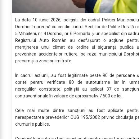
La data 10 iunie 2026, polițiștii din cadrul Poliției Municipiulu
Dorohoi împreună cu cei din cadrul Secțiilor de Poliție Rurală nr
5 Mihăileni, nr. 4 Dorohoi, nr. 6 Pomârla și un specialist din cadru
Registrului Auto Român au desfășurat o acțiune pentr
menţinerea unui climat de ordine şi siguranţă publică ş
prevenirea accidentelor rutiere, pe raza municipiului Dorohoi
precum şi a zonelor limitrofe.
În cadrul acțiunii, au fost legitimate peste 90 de persoane ș
oprite pentru verificate 80 de autoturisme iar în urm
neregulilor constatate, polițiștii au aplicat 37 de sancțiun
contravenționale în valoare de aproximativ 7.500 de lei.
Cele mai multe dintre sancțiuni au fost aplicate pentr
nerespectarea prevederilor OUG 195/2002 privind circulația p
drumurile publice.
Conducătorii auto au fost sancționați pentru nepurtarea centuri