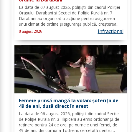
La data de 07 august 2026, polițiștii din cadrul Poliției
Orașului Darabani și Secției de Poliție Rurală nr. 7
Darabani au organizat o acțiune pentru asigurarea
unui climat de ordine și siguranță publică, creșterea
gradului de siguranță rutieră și combaterea faptelor
Infractional
8 august 2026
antisociale, în localitatea...
Femeie prinsă mangă la volan: șoferița de
49 de ani, dusă direct în arest
La data de 06 august 2026, polițiștii din cadrul Secției
de Poliție Rurală nr. 3 Hlipiceni au emis ordonanță de
reținere pentru 24 de ore, pe numele unei femei, de
49 de ani, din comuna Todireni, cercetată pentru