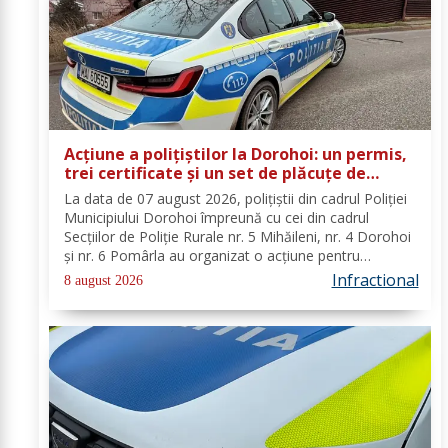
Acțiune a polițiștilor la Dorohoi: un permis,
trei certificate și un set de plăcuțe de
înmatriculare reținute
La data de 07 august 2026, polițiștii din cadrul Poliției
Municipiului Dorohoi împreună cu cei din cadrul
Secțiilor de Poliție Rurale nr. 5 Mihăileni, nr. 4 Dorohoi
și nr. 6 Pomârla au organizat o acțiune pentru
prevenirea și combaterea faptelor de natură penală și
Infractional
8 august 2026
contravențională, verificarea...