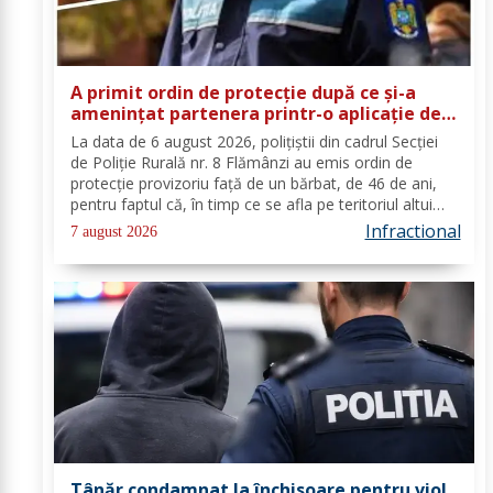
A primit ordin de protecție după ce și-a
amenințat partenera printr-o aplicație de
mesagerie
La data de 6 august 2026, polițiștii din cadrul Secției
de Poliție Rurală nr. 8 Flămânzi au emis ordin de
protecție provizoriu față de un bărbat, de 46 de ani,
pentru faptul că, în timp ce se afla pe teritoriul altui
stat, și-ar fi amenințat partenera, prin intermediul unor
Infractional
7 august 2026
mesaje transmise...
Tânăr condamnat la închisoare pentru viol