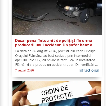
Dosar penal întocmit de polițiști în urma
producerii unui accidenr. Un șofer beat a
lovit un cap de pod
La data de 06 august 2026, polițiștii din cadrul Poliției
Orașului Flămânzi au fost sesizați prin intermediul
apelului unic 112, cu privire la faptul că, în localitatea
Flămânzi s-a produs un accident rutier. Din verificări a
reieșit faptul că, în timp ce se deplasa pe strada
Infractional
7 august 2026
Tulburea din orașul...