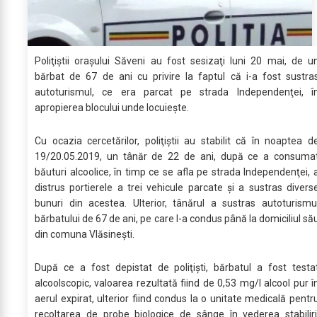
Poliţiştii oraşului Săveni au fost sesizaţi luni 20 mai, de u
bărbat de 67 de ani cu privire la faptul că i-a fost sustra
autoturismul, ce era parcat pe strada Independenţei, î
apropierea blocului unde locuieşte.
Cu ocazia cercetărilor, poliţiştii au stabilit că în noaptea d
19/20.05.2019, un tânăr de 22 de ani, după ce a consuma
băuturi alcoolice, în timp ce se afla pe strada Independenţei, 
distrus portierele a trei vehicule parcate şi a sustras divers
bunuri din acestea. Ulterior, tânărul a sustras autoturismu
bărbatului de 67 de ani, pe care l-a condus până la domiciliul să
din comuna Vlăsineşti.
După ce a fost depistat de poliţişti, bărbatul a fost testa
alcoolscopic, valoarea rezultată fiind de 0,53 mg/l alcool pur î
aerul expirat, ulterior fiind condus la o unitate medicală pentr
recoltarea de probe biologice de sânge în vederea stabiliri