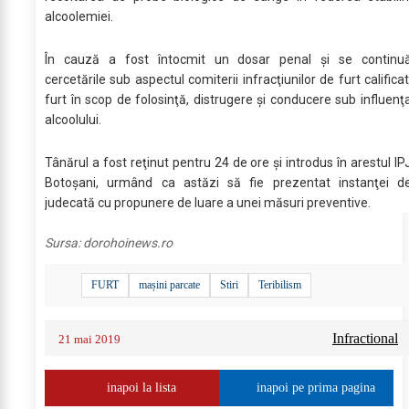
alcoolemiei.
În cauză a fost întocmit un dosar penal şi se continu
cercetările sub aspectul comiterii infracţiunilor de furt calificat
furt în scop de folosinţă, distrugere şi conducere sub influenţ
alcoolului.
Tânărul a fost reţinut pentru 24 de ore şi introdus în arestul IP
Botoşani, urmând ca astăzi să fie prezentat instanţei d
judecată cu propunere de luare a unei măsuri preventive.
Sursa:
dorohoinews.ro
FURT
mașini parcate
Stiri
Teribilism
Infractional
21 mai 2019
inapoi la lista
inapoi pe prima pagina