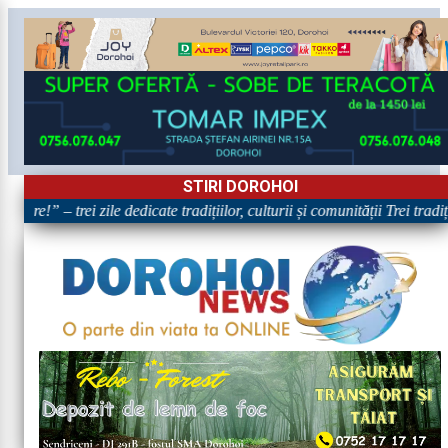
STIRI DOROHOI
are!” – trei zile dedicate tradițiilor, culturii și comunității Trei tradi