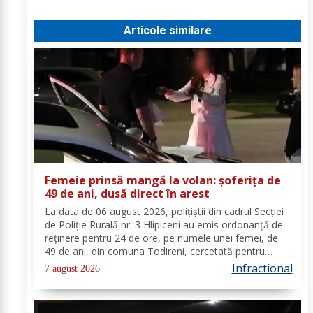
Articole similare
Femeie prinsă mangă la volan: șoferița de
49 de ani, dusă direct în arest
La data de 06 august 2026, polițiștii din cadrul Secției
de Poliție Rurală nr. 3 Hlipiceni au emis ordonanță de
reținere pentru 24 de ore, pe numele unei femei, de
49 de ani, din comuna Todireni, cercetată pentru
comiterea infracțiunii de conducerea unui vehicul sub
Infractional
7 august 2026
influența alcoolului. În urma...