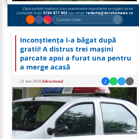
Daca sunteti martorul unor evenimente importante va rugam sa ne
contactati la tel:
0749.877.802
sau email:
redactia@dorohoinews.ro
Inconștiența l-a băgat după
gratii! A distrus trei mașini
parcate apoi a furat una pentru
a merge acasă
f
21 mai 2019
,
Infractional