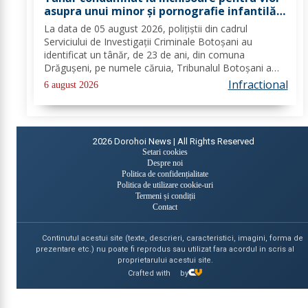
asupra unui minor și pornografie infantilă,
identificat de polițiști
La data de 05 august 2026, polițiștii din cadrul
Serviciului de Investigații Criminale Botoșani au
identificat un tânăr, de 23 de ani, din comuna
Drăgușeni, pe numele căruia, Tribunalul Botoșani a
emis un mandat de executare a pedepsei cu
Infractional
6 august 2026
închisoarea. Tânărul a fost condamnat la 4 ani și 5 luni
de...
2026
Dorohoi News | All Rights Reserved
Setari cookies
Despre noi
Politica de confidențialitate
Politica de utilizare cookie-uri
Termeni și condiții
Contact
Continutul acestui site (texte, descrieri, caracteristici, imagini, forma de
prezentare etc.) nu poate fi reprodus sau utilizat fara acordul in scris al
proprietarului acestui site.
Crafted with
by