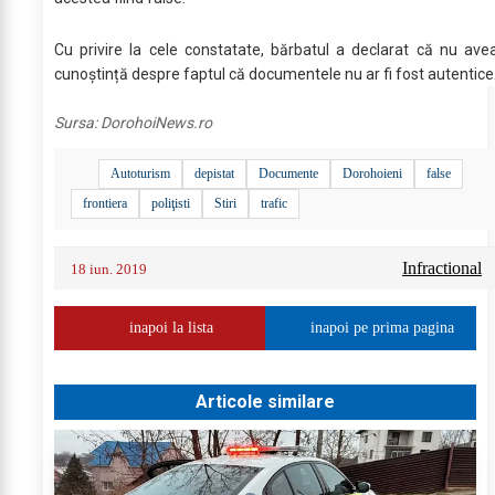
Cu privire la cele constatate, bărbatul a declarat că nu ave
cunoștință despre faptul că documentele nu ar fi fost autentice
Sursa:
DorohoiNews.ro
Autoturism
depistat
Documente
Dorohoieni
false
frontiera
poliţisti
Stiri
trafic
Infractional
18 iun. 2019
inapoi la lista
inapoi pe prima pagina
Articole similare