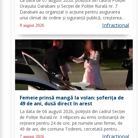
La data de 07 august 2026, polițiștii din cadrul Poliției
Orașului Darabani și Secției de Poliție Rurală nr. 7
Darabani au organizat o acțiune pentru asigurarea
unui climat de ordine și siguranță publică, creșterea
gradului de siguranță rutieră și combaterea faptelor
Infractional
8 august 2026
antisociale, în localitatea...
Femeie prinsă mangă la volan: șoferița de
49 de ani, dusă direct în arest
La data de 06 august 2026, polițiștii din cadrul Secției
de Poliție Rurală nr. 3 Hlipiceni au emis ordonanță de
reținere pentru 24 de ore, pe numele unei femei, de
49 de ani, din comuna Todireni, cercetată pentru
comiterea infracțiunii de conducerea unui vehicul sub
Infractional
7 august 2026