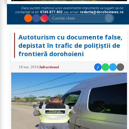
Daca sunteti martorul unor evenimente importante va rugam sa ne
contactati la tel:
0749.877.802
sau email:
redactia@dorohoinews.ro
Autoturism cu documente false,
depistat în trafic de polițiștii de
frontieră dorohoieni
f
18 iun. 2019
,
Infractional