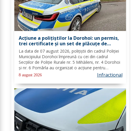
Acțiune a polițiștilor la Dorohoi: un permis,
trei certificate și un set de plăcuțe de
înmatriculare reținute
La data de 07 august 2026, polițiștii din cadrul Poliției
Municipiului Dorohoi împreună cu cei din cadrul
Secțiilor de Poliție Rurale nr. 5 Mihăileni, nr. 4 Dorohoi
și nr. 6 Pomârla au organizat o acțiune pentru
prevenirea și combaterea faptelor de natură penală și
Infractional
8 august 2026
contravențională, verificarea...