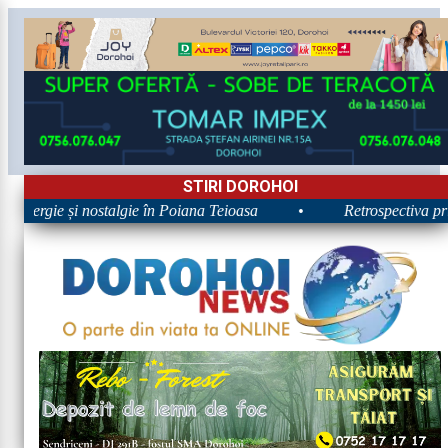
STIRI DOROHOI
 Energie și nostalgie în Poiana Teioasa
•
Retrospectiva prim