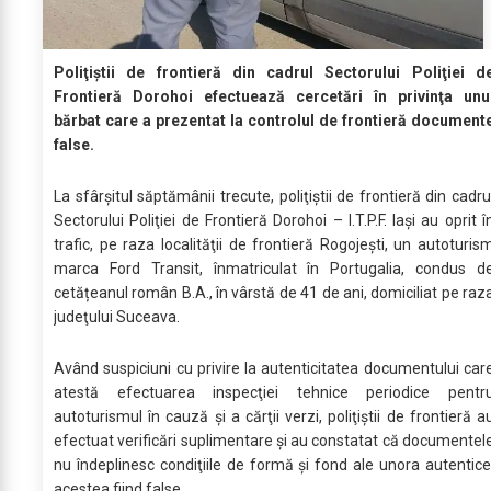
Poliţiştii de frontieră din cadrul Sectorului Poliţiei d
Frontieră Dorohoi efectuează cercetări în privinţa unu
bărbat care a prezentat la controlul de frontieră document
false.
La sfârșitul săptămânii trecute, poliţiştii de frontieră din cadru
Sectorului Poliţiei de Frontieră Dorohoi – I.T.P.F. Iași au oprit î
trafic, pe raza localităţii de frontieră Rogojeşti, un autoturis
marca Ford Transit, înmatriculat în Portugalia, condus d
cetățeanul român B.A., în vârstă de 41 de ani, domiciliat pe raz
judeţului Suceava.
Având suspiciuni cu privire la autenticitatea documentului car
atestă efectuarea inspecţiei tehnice periodice pentr
autoturismul în cauză şi a cărţii verzi, poliţiştii de frontieră a
efectuat verificări suplimentare şi au constatat că documentel
nu îndeplinesc condiţiile de formă şi fond ale unora autentice
acestea fiind false.