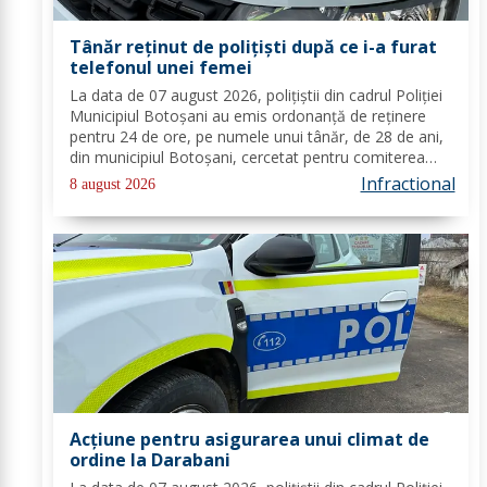
Tânăr reținut de polițiști după ce i-a furat
telefonul unei femei
La data de 07 august 2026, polițiștii din cadrul Poliției
Municipiul Botoșani au emis ordonanță de reținere
pentru 24 de ore, pe numele unui tânăr, de 28 de ani,
din municipiul Botoșani, cercetat pentru comiterea
infracțiunii de furt. În urma probatoriului administrat,
Infractional
8 august 2026
s-a stabilit faptul că, în...
Acțiune pentru asigurarea unui climat de
ordine la Darabani