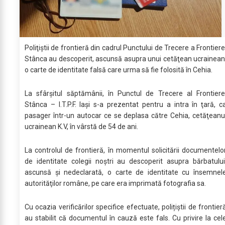
Poliţiştii de frontieră din cadrul Punctului de Trecere a Frontiere
Stânca au descoperit, ascunsă asupra unui cetăţean ucrainean
o carte de identitate falsă care urma să fie folosită în Cehia.
La sfârşitul săptămânii, în Punctul de Trecere al Frontiere
Stânca – I.T.P.F. Iași s-a prezentat pentru a intra în ţară, c
pasager într-un autocar ce se deplasa către Cehia, cetăţeanu
ucrainean K.V, în vârstă de 54 de ani.
La controlul de frontieră, în momentul solicitării documentelo
de identitate colegii noștri au descoperit asupra bărbatului
ascunsă și nedeclarată, o carte de identitate cu însemnel
autorităţilor române, pe care era imprimată fotografia sa.
Cu ocazia verificărilor specifice efectuate, polițiștii de frontier
au stabilit că documentul în cauză este fals. Cu privire la cel