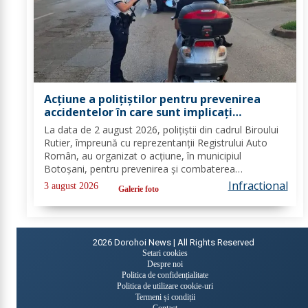
Acțiune a polițiștilor pentru prevenirea
accidentelor în care sunt implicați
motocicliștii sau utilizatorii de trotinete și
La data de 2 august 2026, polițiștii din cadrul Biroului
biciclete FOTO
Rutier, împreună cu reprezentanții Registrului Auto
Român, au organizat o acțiune, în municipiul
Botoșani, pentru prevenirea și combaterea
accidentelor rutiere în care sunt implicați utilizatorii de
Infractional
3 august 2026
Galerie foto
trotinete/ biciclete și motocicliștii. În...
2026
Dorohoi News | All Rights Reserved
Setari cookies
Despre noi
Politica de confidențialitate
Politica de utilizare cookie-uri
Termeni și condiții