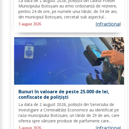
La data de 2 august 2026, polițiștii din cadrul Poliției
Municipiului Botoșani au emis ordonanță de reținere,
pentru 24 de ore, pe numele unui tânăr, de 34 de ani,
din municipiul Botoșani, cercetat sub aspectul
comiterii infracțiunilor de lovire sau alte violențe și
Infractional
3 august 2026
neluarea de către proprietarul...
Bunuri în valoare de peste 25.000 de lei,
confiscate de polițiști
La data de 2 august 2026, polițiștii din Serviciului de
Investigare a Criminalității Economice au identificat pe
raza municipiului Botoșani, un tânăr de 29 de ani, care
oferea spre vânzare produse de parfumerie care
purtau semne identice sau similare cu 15 mărci
Infractional
3 august 2026