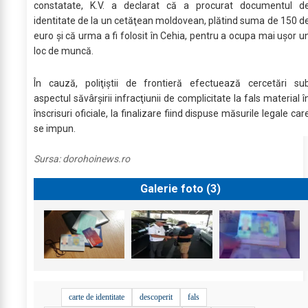
constatate, K.V. a declarat că a procurat documentul d
identitate de la un cetăţean moldovean, plătind suma de 150 d
euro și că urma a fi folosit în Cehia, pentru a ocupa mai ușor u
loc de muncă.
În cauză, poliţiştii de frontieră efectuează cercetări su
aspectul săvârşirii infracţiunii de complicitate la fals material î
înscrisuri oficiale, la finalizare fiind dispuse măsurile legale car
se impun.
Sursa:
dorohoinews.ro
Galerie foto (
3
)
carte de identitate
descoperit
fals