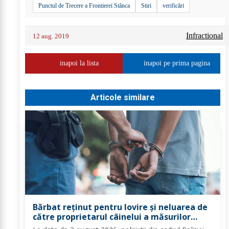
Punctul de Trecere a Frontierei Stânca
Stiri
verificări
Infractional
12 aug. 2019
inapoi la lista
inapoi pe prima pagina
Articole similare
Bărbat reținut pentru lovire și neluarea de
către proprietarul câinelui a măsurilor
privind atacul canin