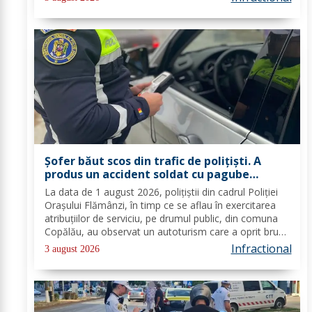
înregistrate. Valoarea de piață a...
Șofer băut scos din trafic de polițiști. A
produs un accident soldat cu pagube
materiale
La data de 1 august 2026, polițiștii din cadrul Poliției
Orașului Flămânzi, în timp ce se aflau în exercitarea
atribuțiilor de serviciu, pe drumul public, din comuna
Copălău, au observat un autoturism care a oprit brusc
pe marginea părții carosabile, iar conducătorul auto a
Infractional
3 august 2026
încercat să părăsească...