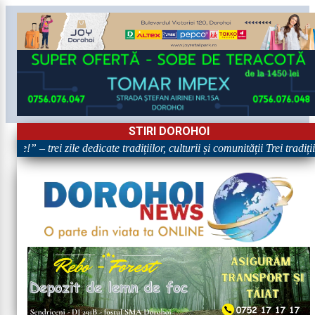
STIRI DOROHOI
re!” – trei zile dedicate tradițiilor, culturii și comunității Trei tradiț