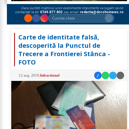
Daca sunteti martorul unor evenimente importante va rugam sa ne
contactati la tel:
0749.877.802
sau email:
redactia@dorohoinews.ro
Carte de identitate falsă,
descoperită la Punctul de
Trecere a Frontierei Stânca -
FOTO
f
12 aug. 2019
,
Infractional