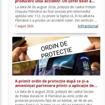
producerii unui accidenr. Un șofer beat a
lovit un cap de pod
La data de 06 august 2026, polițiștii din cadrul Poliției
Orașului Flămânzi au fost sesizați prin intermediul
apelului unic 112, cu privire la faptul că, în localitatea
Flămânzi s-a produs un accident rutier. Din verificări a
reieșit faptul că, în timp ce se deplasa pe strada
Infractional
7 august 2026
Tulburea din orașul...
A primit ordin de protecție după ce și-a
amenințat partenera printr-o aplicație de
mesagerie
La data de 6 august 2026, polițiștii din cadrul Secției
de Poliție Rurală nr. 8 Flămânzi au emis ordin de
protecție provizoriu față de un bărbat, de 46 de ani,
pentru faptul că, în timp ce se afla pe teritoriul altui