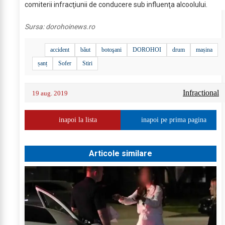
comiterii infracţiunii de conducere sub influenţa alcoolului.
Sursa:
dorohoinews.ro
accident
băut
botoşani
DOROHOI
drum
mașina
șanț
Sofer
Stiri
Infractional
19 aug. 2019
inapoi la lista
inapoi pe prima pagina
Articole similare