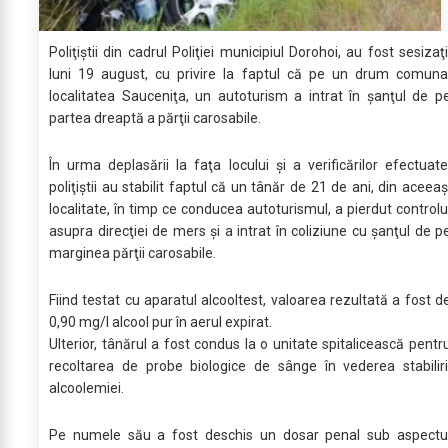
Poliţiştii din cadrul Poliţiei municipiul Dorohoi, au fost sesizaţi
luni 19 august, cu privire la faptul că pe un drum comuna
localitatea Sauceniţa, un autoturism a intrat în şanţul de p
partea dreaptă a părţii carosabile.
În urma deplasării la faţa locului şi a verificărilor efectuate
poliţiştii au stabilit faptul că un tânăr de 21 de ani, din aceeaş
localitate, în timp ce conducea autoturismul, a pierdut controlu
asupra direcţiei de mers şi a intrat în coliziune cu şanţul de p
marginea părţii carosabile.
Fiind testat cu aparatul alcooltest, valoarea rezultată a fost d
0,90 mg/l alcool pur în aerul expirat.
Ulterior, tânărul a fost condus la o unitate spitalicească pentr
recoltarea de probe biologice de sânge în vederea stabiliri
alcoolemiei.
Pe numele său a fost deschis un dosar penal sub aspectu