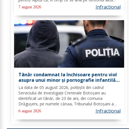
stat, și-ar fi amenințat partenera, prin intermediul unor
Infractional
7 august 2026
mesaje transmise...
Tânăr condamnat la închisoare pentru viol
asupra unui minor și pornografie infantilă,
identificat de polițiști
La data de 05 august 2026, polițiștii din cadrul
Serviciului de Investigații Criminale Botoșani au
identificat un tânăr, de 23 de ani, din comuna
Drăgușeni, pe numele căruia, Tribunalul Botoșani a
emis un mandat de executare a pedepsei cu
Infractional
6 august 2026
închisoarea. Tânărul a fost condamnat la 4 ani și 5 luni
de...