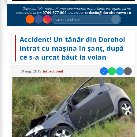
Daca sunteti martorul unor evenimente importante va rugam sa ne
contactati la tel:
0749.877.802
sau email:
redactia@dorohoinews.ro
Accident! Un tânăr din Dorohoi
intrat cu mașina în șanț, după
ce s-a urcat băut la volan
f
19 aug. 2019
,
Infractional