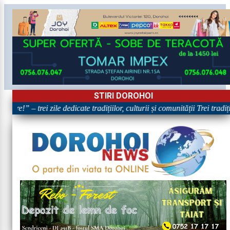
STIRI DOROHOI
are!” – trei zile dedicate tradițiilor, culturii și comunității Trei tradi