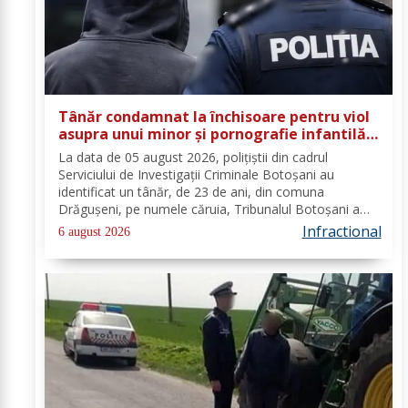
Tânăr condamnat la închisoare pentru viol
asupra unui minor și pornografie infantilă,
identificat de polițiști
La data de 05 august 2026, polițiștii din cadrul
Serviciului de Investigații Criminale Botoșani au
identificat un tânăr, de 23 de ani, din comuna
Drăgușeni, pe numele căruia, Tribunalul Botoșani a
emis un mandat de executare a pedepsei cu
Infractional
6 august 2026
închisoarea. Tânărul a fost condamnat la 4 ani și 5 luni
de...