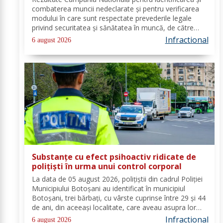
combaterea muncii nedeclarate și pentru verificarea
modului în care sunt respectate prevederile legale
privind securitatea și sănătatea în muncă, de către
angajatorii care desfășoară activități în domeniul
Infractional
6 august 2026
Industria alimentară - cod CAEN 10....
Substanțe cu efect psihoactiv ridicate de
polițiști în urma unui control corporal
La data de 05 august 2026, polițiștii din cadrul Poliției
Municipiului Botoșani au identificat în municipiul
Botoșani, trei bărbați, cu vârste cuprinse între 29 și 44
de ani, din aceeași localitate, care aveau asupra lor
substanțe psihoactive. În urma efectuării controlului
Infractional
6 august 2026