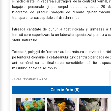
si nedeclarate, în vederea sustragerii de la controlul vamal, î
bagajele personale și pe corpul persoanei, peste 20 d
kilograme de șiraguri mărgele de culoare galben-maroni
transparente, susceptibile a fi din chihlimbar.
Întreaga cantitate de bunuri a fost ridicată şi urmează a f
trimisă spre expertizare la un laborator specializat pentru a s
stabili natura lor.
Totodată, poliţiştii de frontieră au luat măsura interzicerii intrări
pe teritoriul României a cetăţeanului turc pentru o perioadă de 
ani, urmând ca la finalizarea cercetărilor să fie dispus
măsurilor legale ce se impun.
Sursa:
dorohoinews.ro
Galerie foto (
5
)