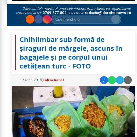
Daca sunteti martorul unor evenimente importante va rugam sa ne
contactati la tel:
0749.877.802
sau email:
redactia@dorohoinews.ro
Chihlimbar sub formă de
șiraguri de mărgele, ascuns în
bagajele și pe corpul unui
cetățean turc - FOTO
f
12 sept. 2019
,
Infractional