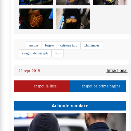
ascuns
bagaje
cetățean turc
Chihlimbar
șiraguri de mărgele
Stiri
Infractional
12 sept. 2019
inapoi la lista
inapoi pe prima pagina
Articole similare