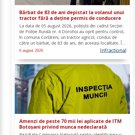
Bărbat de 83 de ani depistat la volanul unui
tractor fără a deține permis de conducere
La data de 05 august 2026, polițiștii din cadrul Secției
de Poliție Rurală nr. 4 Dorohoi au oprit pentru control,
în comuna Corlăteni, un tractor agricol, condus de
către un bărbat, de 83 de ani, din aceeași localitate. În
urma verificărilor efectuate de către polițiști, s-a
Infractional
6 august 2026
constatat faptul că...
Amenzi de peste 70 mii lei aplicate de ITM
Botoșani privind munca nedeclarată
Rezultate Campania Natională pentru identificarea și