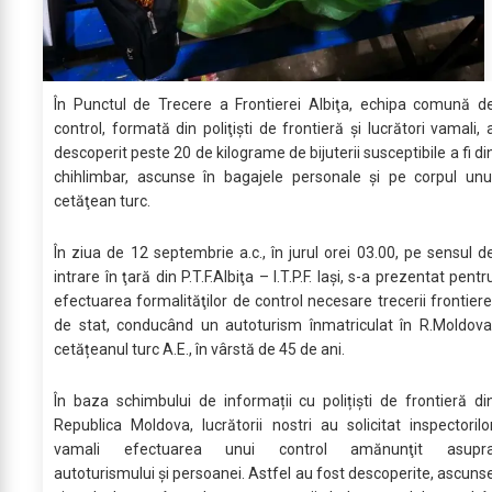
În Punctul de Trecere a Frontierei Albiţa, echipa comună d
control, formată din poliţişti de frontieră şi lucrători vamali, 
descoperit peste 20 de kilograme de bijuterii susceptibile a fi di
chihlimbar, ascunse în bagajele personale şi pe corpul unu
cetăţean turc.
În ziua de 12 septembrie a.c., în jurul orei 03.00, pe sensul d
intrare în ţară din P.T.F.Albiţa – I.T.P.F. Iași, s-a prezentat pentr
efectuarea formalităţilor de control necesare trecerii frontiere
de stat, conducând un autoturism înmatriculat în R.Moldova
cetățeanul turc A.E., în vârstă de 45 de ani.
În baza schimbului de informații cu polițiști de frontieră di
Republica Moldova, lucrătorii nostri au solicitat inspectorilo
vamali efectuarea unui control amănunţit asupr
autoturismului şi persoanei. Astfel au fost descoperite, ascuns