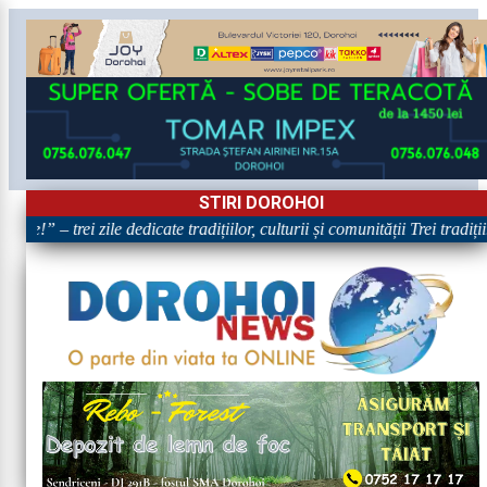
STIRI DOROHOI
e!” – trei zile dedicate tradițiilor, culturii și comunității Trei tradiț