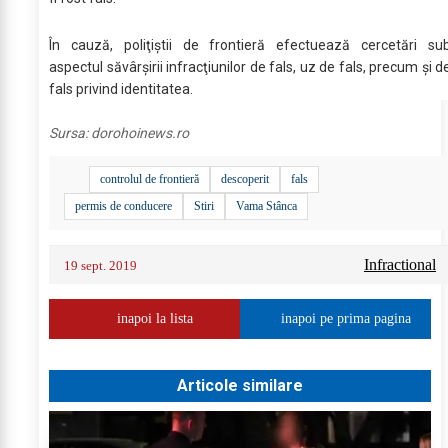
În cauză, poliţiştii de frontieră efectuează cercetări su
aspectul săvârşirii infracţiunilor de fals, uz de fals, precum şi d
fals privind identitatea.
Sursa:
dorohoinews.ro
controlul de frontieră
descoperit
fals
permis de conducere
Stiri
Vama Stânca
Infractional
19 sept. 2019
inapoi la lista
inapoi pe prima pagina
Articole similare