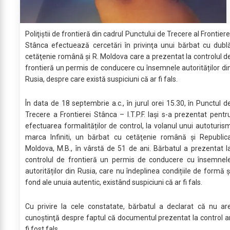
Poliţiştii de frontieră din cadrul Punctului de Trecere al Frontiere
Stânca efectuează cercetări în privinţa unui bărbat cu dubl
cetăţenie română şi R. Moldova care a prezentat la controlul d
frontieră un permis de conducere cu însemnele autorităților di
Rusia, despre care există suspiciuni că ar fi fals.
În data de 18 septembrie a.c., în jurul orei 15.30, în Punctul d
Trecere a Frontierei Stânca – I.T.P.F. Iași s-a prezentat pentr
efectuarea formalităților de control, la volanul unui autoturis
marca Infiniti, un bărbat cu cetăţenie română şi Republic
Moldova, M.B., în vârstă de 51 de ani. Bărbatul a prezentat l
controlul de frontieră un permis de conducere cu însemnel
autorităților din Rusia, care nu îndeplinea condițiile de formă ș
fond ale unuia autentic, existând suspiciuni că ar fi fals.
Cu privire la cele constatate, bărbatul a declarat că nu ar
cunoştinţă despre faptul că documentul prezentat la control a
fi fost fals.