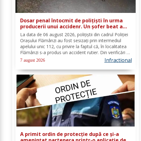
Dosar penal întocmit de polițiști în urma
producerii unui accidenr. Un șofer beat a
lovit un cap de pod
La data de 06 august 2026, polițiștii din cadrul Poliției
Orașului Flămânzi au fost sesizați prin intermediul
apelului unic 112, cu privire la faptul că, în localitatea
Flămânzi s-a produs un accident rutier. Din verificări a
reieșit faptul că, în timp ce se deplasa pe strada
Infractional
7 august 2026
Tulburea din orașul...
A primit ordin de protecție după ce și-a
amenințat partenera printr-o aplicație de