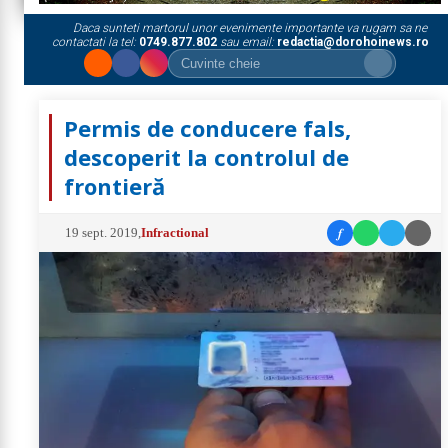
Daca sunteti martorul unor evenimente importante va rugam sa ne
contactati la tel:
0749.877.802
sau email:
redactia@dorohoinews.ro
Permis de conducere fals,
descoperit la controlul de
frontieră
f
19 sept. 2019
,
Infractional