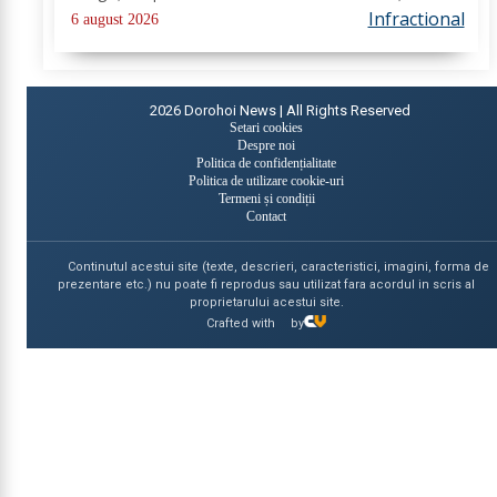
emis un mandat de executare a pedepsei cu
Infractional
6 august 2026
închisoarea. Tânărul a fost condamnat la 4 ani și 5 luni
de...
2026
Dorohoi News | All Rights Reserved
Setari cookies
Despre noi
Politica de confidențialitate
Politica de utilizare cookie-uri
Termeni și condiții
Contact
Continutul acestui site (texte, descrieri, caracteristici, imagini, forma de
prezentare etc.) nu poate fi reprodus sau utilizat fara acordul in scris al
proprietarului acestui site.
Crafted with
by