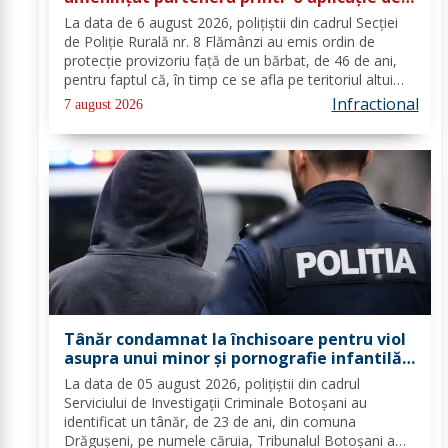
mesagerie
La data de 6 august 2026, polițiștii din cadrul Secției
de Poliție Rurală nr. 8 Flămânzi au emis ordin de
protecție provizoriu față de un bărbat, de 46 de ani,
pentru faptul că, în timp ce se afla pe teritoriul altui
stat, și-ar fi amenințat partenera, prin intermediul unor
Infractional
7 august 2026
mesaje transmise...
Tânăr condamnat la închisoare pentru viol
asupra unui minor și pornografie infantilă,
identificat de polițiști
La data de 05 august 2026, polițiștii din cadrul
Serviciului de Investigații Criminale Botoșani au
identificat un tânăr, de 23 de ani, din comuna
Drăgușeni, pe numele căruia, Tribunalul Botoșani a