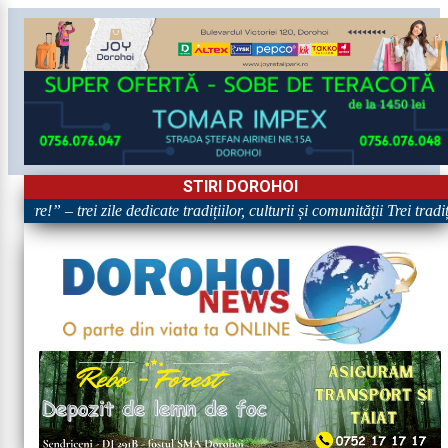
STIRI DOROHOI
are!” – trei zile dedicate tradițiilor, culturii și comunității Trei tradi