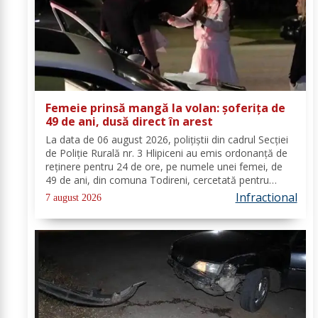
Femeie prinsă mangă la volan: șoferița de
49 de ani, dusă direct în arest
La data de 06 august 2026, polițiștii din cadrul Secției
de Poliție Rurală nr. 3 Hlipiceni au emis ordonanță de
reținere pentru 24 de ore, pe numele unei femei, de
49 de ani, din comuna Todireni, cercetată pentru
comiterea infracțiunii de conducerea unui vehicul sub
Infractional
7 august 2026
influența alcoolului. În urma...