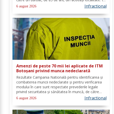
urma verificărilor efectuate de către polițiști, s-a
Infractional
6 august 2026
constatat faptul că...
Amenzi de peste 70 mii lei aplicate de ITM
Botoșani privind munca nedeclarată
Rezultate Campania Natională pentru identificarea și
combaterea muncii nedeclarate și pentru verificarea
modului în care sunt respectate prevederile legale
privind securitatea și sănătatea în muncă, de către
angajatorii care desfășoară activități în domeniul
Infractional
6 august 2026
Industria alimentară - cod CAEN 10....