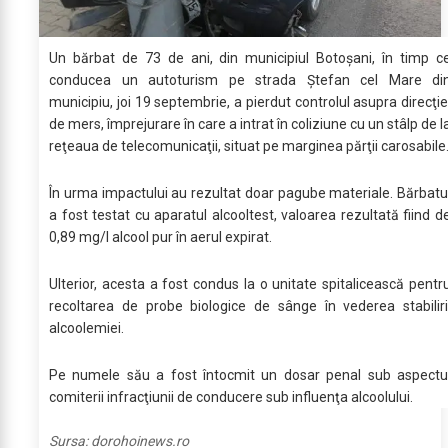
Un bărbat de 73 de ani, din municipiul Botoşani, în timp c
conducea un autoturism pe strada Ştefan cel Mare di
municipiu, joi 19 septembrie, a pierdut controlul asupra direcţie
de mers, împrejurare în care a intrat în coliziune cu un stâlp de l
reţeaua de telecomunicaţii, situat pe marginea părţii carosabile
În urma impactului au rezultat doar pagube materiale. Bărbatu
a fost testat cu aparatul alcooltest, valoarea rezultată fiind d
0,89 mg/l alcool pur în aerul expirat.
Ulterior, acesta a fost condus la o unitate spitalicească pentr
recoltarea de probe biologice de sânge în vederea stabiliri
alcoolemiei.
Pe numele său a fost întocmit un dosar penal sub aspectu
comiterii infracţiunii de conducere sub influenţa alcoolului.
Sursa:
dorohoinews.ro