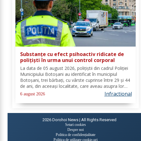
Substanțe cu efect psihoactiv ridicate de
polițiști în urma unui control corporal
La data de 05 august 2026, polițiștii din cadrul Poliției
Municipiului Botoșani au identificat în municipiul
Botoșani, trei bărbați, cu vârste cuprinse între 29 și 44
de ani, din aceeași localitate, care aveau asupra lor
substanțe psihoactive. În urma efectuării controlului
Infractional
6 august 2026
corporal asupra unuia...
2026
Dorohoi News | All Rights Reserved
Setari cookies
Despre noi
Politica de confidențialitate
Politica de utilizare cookie-uri