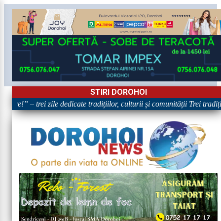
STIRI DOROHOI
are!” – trei zile dedicate tradițiilor, culturii și comunității Trei tradi