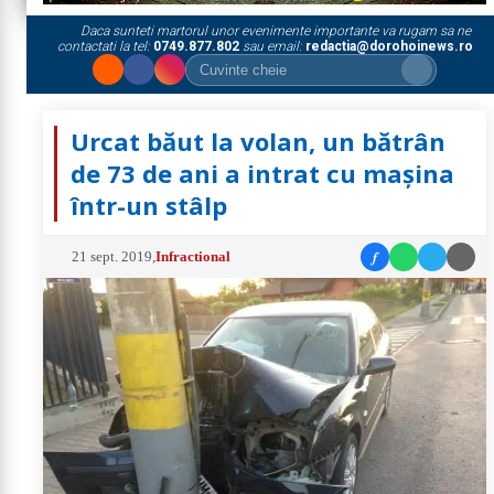
Daca sunteti martorul unor evenimente importante va rugam sa ne
contactati la tel:
0749.877.802
sau email:
redactia@dorohoinews.ro
Urcat băut la volan, un bătrân
de 73 de ani a intrat cu mașina
într-un stâlp
f
21 sept. 2019
,
Infractional