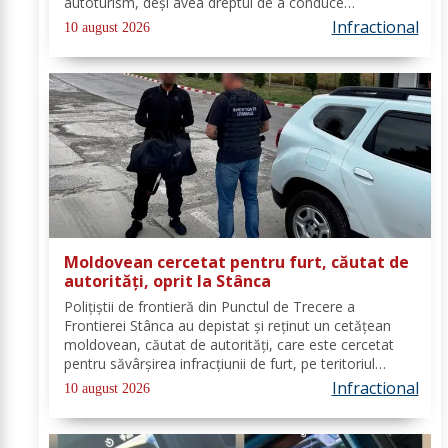
autoturism, deşi avea dreptul de a conduce
suspendat. În data de 08 august a.c., în jurul orei
Infractional
10 august 2026
08.30, polițiști de frontieră din cadrul...
Moldovean cercetat pentru furt, căutat de
autorități, oprit la Stânca
Poliţiştii de frontieră din Punctul de Trecere a
Frontierei Stânca au depistat şi reţinut un cetățean
moldovean, căutat de autorităţi, care este cercetat
pentru săvârşirea infracţiunii de furt, pe teritoriul
Germaniei. În ziua de 08 august a.c, în jurul orei 14.00,
Infractional
10 august 2026
în Punctul de Trecere a...