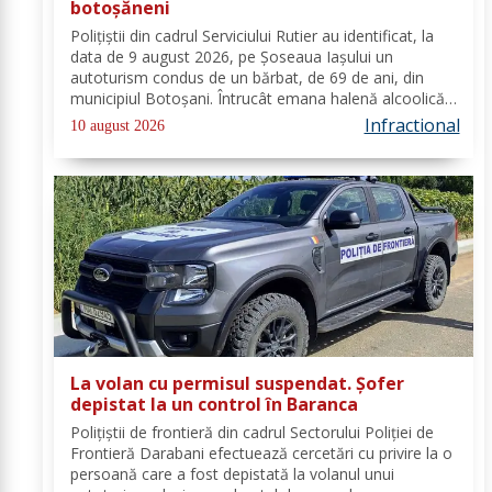
botoșăneni
Polițiștii din cadrul Serviciului Rutier au identificat, la
data de 9 august 2026, pe Șoseaua Iașului un
autoturism condus de un bărbat, de 69 de ani, din
municipiul Botoșani. Întrucât emana halenă alcoolică
a fost testat cu aparatul etilotest, valoarea rezultată
Infractional
10 august 2026
fiind de 0,93 mg/l alcool pur în...
La volan cu permisul suspendat. Șofer
depistat la un control în Baranca
Poliţiştii de frontieră din cadrul Sectorului Poliției de
Frontieră Darabani efectuează cercetări cu privire la o
persoană care a fost depistată la volanul unui