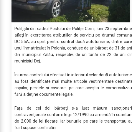
Poliţiştii din cadrul Postului de Poliţie Corni, luni 23 septembrie
aflaţi în exercitarea atribuţiilor de serviciu pe drumul comuna
DC 55A, au oprit pentru control două autoturisme, dintre care
unul înmatriculat în Polonia, conduse de un bărbat de 31 de ani
din municipiul Zalău, respectiv, de un tânăr de 22 de ani di
municipiul Dej.
În urma controlului efectuat în interiorul celor două autoturisme
au fost identificate mai multe articole vestimentare destinat
copiilor, perdele şi covoare pe care aceştia le comercializau
fără a deţine documente legale.
Faţă de cei doi bărbaţi s-a luat măsura sancţionări
contravenţionale conform legii 12/1990 cu amendă în cuantu
de 2.000 de lei fiecare, iar bunurile pe care le transportau a
fost supuse confiscării.