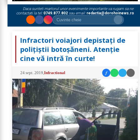
Daca sunteti martorul unor evenimente importante va rugam sa ne
contactati la tel:
0749.877.802
sau email:
redactia@dorohoinews.ro
Infractori voiajori depistați de
polițiștii botoșăneni. Atenție
cine vă intră în curte!
f
24 sept. 2019
,
Infractional