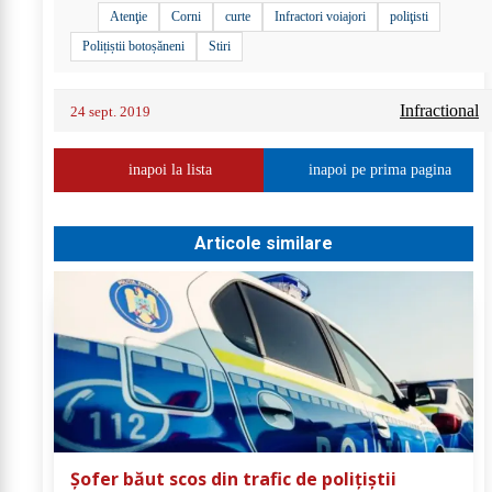
Atenţie
Corni
curte
Infractori voiajori
poliţisti
Polițiștii botoșăneni
Stiri
Infractional
24 sept. 2019
inapoi la lista
inapoi pe prima pagina
Articole similare
Șofer băut scos din trafic de polițiștii