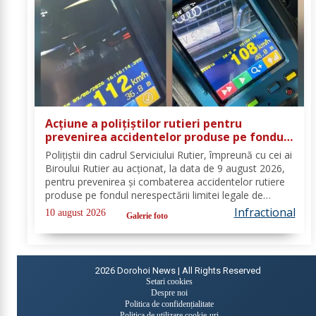
Acțiune a polițiștilor rutieri pentru
prevenirea accidentelor produse pe fondul
vitezei excesive. 20 de permise de
Polițiștii din cadrul Serviciului Rutier, împreună cu cei ai
conducere reținute
Biroului Rutier au acționat, la data de 9 august 2026,
pentru prevenirea și combaterea accidentelor rutiere
produse pe fondul nerespectării limitei legale de
viteză. Astfel, activitățile s-au desfășurat pe sectoarele
Infractional
10 august 2026
Galerie foto
de drum identificate...
2026
Dorohoi News | All Rights Reserved
Setari cookies
Despre noi
Politica de confidențialitate
Politica de utilizare cookie-uri