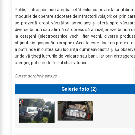
Poliţiştii atrag din nou atenţia cetăţenilor cu privire la unul dintr
modurile de operare adoptate de infractorii voiajori: cel prin car
se prezintă drept vânzători ambulanţi şi oferă spre vânzar
diverse bunuri sau afirmă că doresc să achiziţioneze bunuri d
la cetăţeni (electrocasnice vechi, fier vechi, diverse produs
obţinute în gospodăria proprie). Acesta este doar un pretext d
a pătrunde în curtea sau locuinţa dumneavoastră şi să observ
unde vă ţineţi lucrurile de valoare sau banii, iar prin distragere
atenţiei, pot comite furtul chiar atunci.
Sursa:
dorohoinews.ro
Galerie foto (
2
)