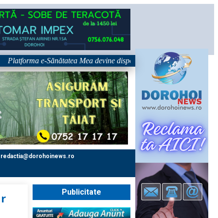
atforma e-Sănătatea Mea devine disponibilă pe 1 septembrie: pacientul de
redactia@dorohoinews.ro
Publicitate
ar