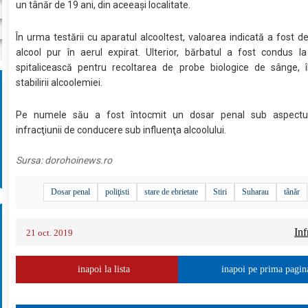
un tânăr de 19 ani, din aceeaşi localitate.
În urma testării cu aparatul alcooltest, valoarea indicată a fost d
alcool pur în aerul expirat. Ulterior, bărbatul a fost condus l
spitalicească pentru recoltarea de probe biologice de sânge, 
stabilirii alcoolemiei.
Pe numele său a fost întocmit un dosar penal sub aspectul
infracţiunii de conducere sub influenţa alcoolului.
Sursa:
dorohoinews.ro
Dosar penal
poliţisti
stare de ebrietate
Stiri
Suharau
tânăr
Inf
21 oct. 2019
inapoi la lista
inapoi pe prima pagin