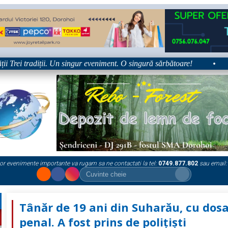
Trei tradiții. Un singur eveniment. O singură sărbătoare!
•
Pl
or evenimente importante va rugam sa ne contactati la tel:
0749.877.802
sau email:
Tânăr de 19 ani din Suharău, cu dos
penal. A fost prins de polițiști