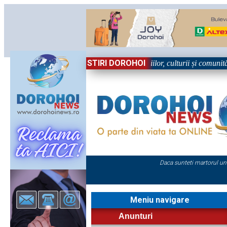
STIRI DOROHOI
în Sărbătoare!” – trei zile dedicate tradițiilor, culturii și comunității 
Daca sunteti martorul un
Meniu navigare
Anunturi