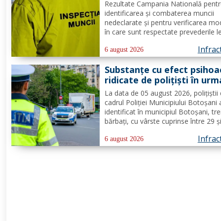
privind munca nedeclarat
Rezultate Campania Natională pent
identificarea și combaterea muncii
nedeclarate și pentru verificarea mo
în care sunt respectate prevederile l
privind securitatea și sănătatea în 
Infrac
de către angajatorii care desfășoară
6 august 2026
activități în domeniul Industria alime
Substanțe cu efect psihoa
- cod CAEN 10....
ridicate de polițiști în urm
unui control corporal
La data de 05 august 2026, polițiștii 
cadrul Poliției Municipiului Botoșani
identificat în municipiul Botoșani, tre
bărbați, cu vârste cuprinse între 29 ș
de ani, din aceeași localitate, care 
Infrac
asupra lor substanțe psihoactive. În
6 august 2026
efectuării controlului corporal asupr
unuia...