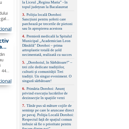
ă
standard Euro 6 Trapă
ru
la Liceul „Regina Maria” - în
panoramică, geamuri
topul județean la Bacalaureat
spate fumurii Carlig de
dului
remorcare Bonus: -
3
.
Poliția locală Dorohoi:
egale
Covorașe textile montate
Sancțiuni pentru șoferii care
muncă,
pe mașină. -Ofer și un
parchează pe trecerile de pietoni
tional
set de covorașe din
sau în apropierea acestora
cauciuc/pvc. -Se vinde
ntară
4
.
Premieră medicală la Spitalul
împreună cu un set de
ctiv
Municipal „Academician Leon
anvelope de iarnă.
a
Dănăilă” Dorohoi – prima
artroplastie totală de șold
din
necimentată, realizată cu succes
 au
5
.
„Dorohoiul, în Sărbătoare!” –
i
trei zile dedicate tradițiilor,
i 44
culturii și comunității Trei
aveau
tradiții. Un singur eveniment. O
tional
singură sărbătoare!
 urma
a
6
.
Primăria Dorohoi: Anunț
privind execuția lucrărilor de
dezinsecție în spațiile verzi
7
.
Tânăr pus să măture cojile de
seminţe pe care le aruncase direct
pe pavaj. Poliţia Locală Dorohoi:
Respectul față de spațiul comun
trebuie să fie o prioritate pentru
fiecare dintre noi”