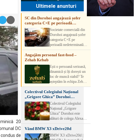
Ultimele anunturi
SC din Dorohoi angajează șofer
categoria C+E pe perioadă
nedeterminată
Societate comercială din
Dorohoi angajează șofer
categoria C+E pe
perioadă nedeterminată.
Candidatul trebuie să
Angajăm personal fast-food –
aibă experiență și atestat
Zehab Kebab
transport marfă. Pentru
detalii, vă rog să sunați la
Ești o persoană serioasă,
numărul de telefon.
dinamică și îți dorești un
loc de muncă stabil? Te
așteptăm în echipa Zehab
Kebab! Posturi
Colectivul Colegiului Național
disponibile: -
„Grigore Ghica” Dorohoi
SHAORMAR AJUTOR
transmite sincere condoleanțe
BUCATAR 2/posturi -
Colectivul Colegiului
LUCRATOR
Național „Grigore
COMERCIAL
Ghica” Dorohoi este
VANZATOR /2 posturi
alături de colega Alexa
duminică 20
OFERIM : Contract de
Lăcrămioara la trecerea în
muncă Program flexibil
 comunal DC
Vând BMW X3 xDrive20d
neființă a soțului și
Salariu motivant, în
transmite sincere
m condus de
BMW X3 xDrive20d |
funcție de experienț
condoleanțe familiei.