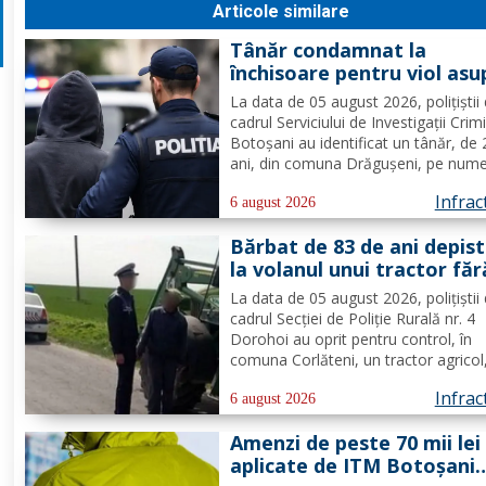
Articole similare
Tânăr condamnat la
închisoare pentru viol asu
unui minor și pornografie
La data de 05 august 2026, polițiștii 
infantilă, identificat de
cadrul Serviciului de Investigații Crim
polițiști
Botoșani au identificat un tânăr, de
ani, din comuna Drăgușeni, pe nume
căruia, Tribunalul Botoșani a emis u
Infrac
mandat de executare a pedepsei cu
6 august 2026
închisoarea. Tânărul a fost condamn
Bărbat de 83 de ani depis
4 ani și 5 luni de...
la volanul unui tractor făr
deține permis de conduce
La data de 05 august 2026, polițiștii 
cadrul Secției de Poliție Rurală nr. 4
Dorohoi au oprit pentru control, în
comuna Corlăteni, un tractor agricol
condus de către un bărbat, de 83 de 
Infrac
din aceeași localitate. În urma verific
6 august 2026
efectuate de către polițiști, s-a cons
Amenzi de peste 70 mii lei
faptul că...
aplicate de ITM Botoșani