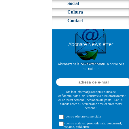
Social
Cultura
Contact
Abonare Newsletter
Aboneaza-te la newsletter pentru a primi cele
mai noi stiri!
Am fost informat(a) despre Politica de
Confidentialitate si de Securitate a prelucrarii datelor
cu caracter personal, declar ca am peste 16 ani si
sunt de acord cu prelucrarea datelor cu caracter
personal:
- pentru ofertare comerciala
- pentru activitati promotionale: concursuri,
reclame, publicitate