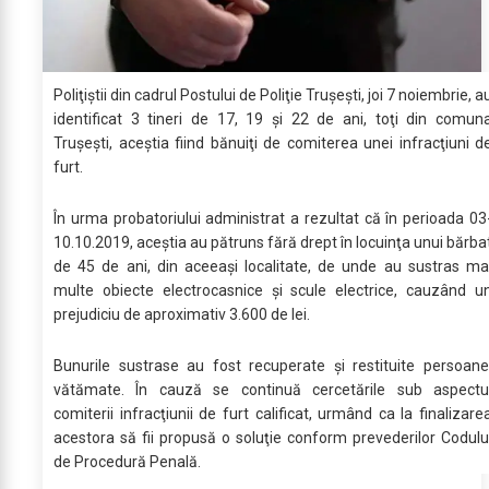
Poliţiştii din cadrul Postului de Poliţie Truşeşti, joi 7 noiembrie, a
identificat 3 tineri de 17, 19 şi 22 de ani, toţi din comun
Truşeşti, aceştia fiind bănuiţi de comiterea unei infracţiuni d
furt.
În urma probatoriului administrat a rezultat că în perioada 03
10.10.2019, aceştia au pătruns fără drept în locuinţa unui bărba
de 45 de ani, din aceeaşi localitate, de unde au sustras ma
multe obiecte electrocasnice şi scule electrice, cauzând u
prejudiciu de aproximativ 3.600 de lei.
Bunurile sustrase au fost recuperate şi restituite persoane
vătămate. În cauză se continuă cercetările sub aspectu
comiterii infracţiunii de furt calificat, urmând ca la finalizare
acestora să fii propusă o soluţie conform prevederilor Codulu
de Procedură Penală.