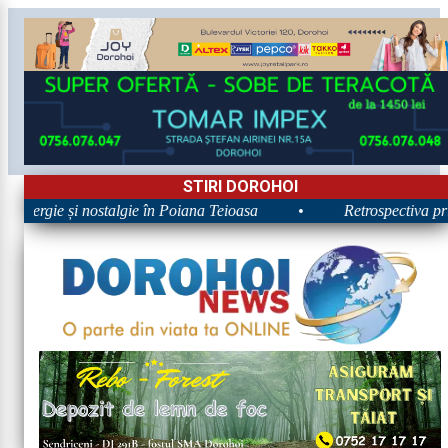
STIRI DOROHOI
 Energie și nostalgie în Poiana Teioasa
•
Retrospectiva prim