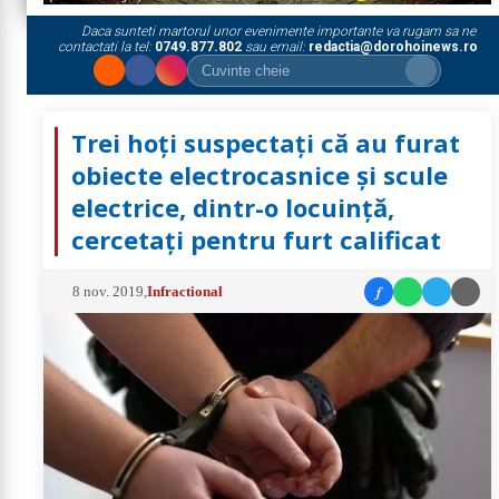
Daca sunteti martorul unor evenimente importante va rugam sa ne
contactati la tel:
0749.877.802
sau email:
redactia@dorohoinews.ro
Trei hoţi suspectaţi că au furat
obiecte electrocasnice şi scule
electrice, dintr-o locuință,
cercetați pentru furt calificat
f
8 nov. 2019
,
Infractional