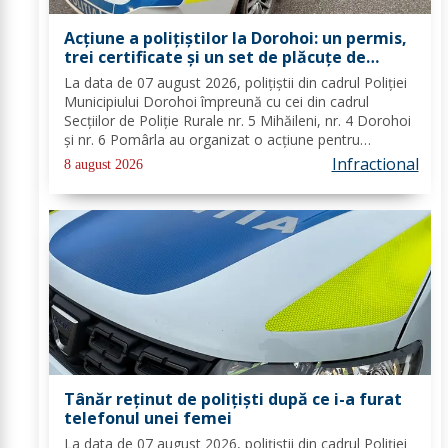
Acțiune a polițiștilor la Dorohoi: un permis,
trei certificate și un set de plăcuțe de
înmatriculare reținute
La data de 07 august 2026, polițiștii din cadrul Poliției
Municipiului Dorohoi împreună cu cei din cadrul
Secțiilor de Poliție Rurale nr. 5 Mihăileni, nr. 4 Dorohoi
și nr. 6 Pomârla au organizat o acțiune pentru
prevenirea și combaterea faptelor de natură penală și
Infractional
8 august 2026
contravențională, verificarea...
Tânăr reținut de polițiști după ce i-a furat
telefonul unei femei
La data de 07 august 2026, polițiștii din cadrul Poliției