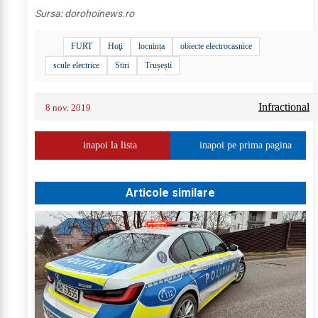
Sursa:
dorohoinews.ro
FURT
Hoţi
locuința
obiecte electrocasnice
scule electrice
Stiri
Trușești
Infractional
8 nov. 2019
inapoi la lista
inapoi pe prima pagina
Articole similare