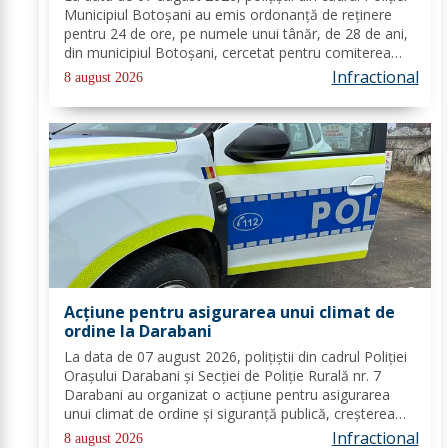
Municipiul Botoșani au emis ordonanță de reținere
pentru 24 de ore, pe numele unui tânăr, de 28 de ani,
din municipiul Botoșani, cercetat pentru comiterea
infracțiunii de furt. În urma probatoriului administrat,
Infractional
8 august 2026
s-a stabilit faptul că, în...
Acțiune pentru asigurarea unui climat de
ordine la Darabani
La data de 07 august 2026, polițiștii din cadrul Poliției
Orașului Darabani și Secției de Poliție Rurală nr. 7
Darabani au organizat o acțiune pentru asigurarea
unui climat de ordine și siguranță publică, creșterea
gradului de siguranță rutieră și combaterea faptelor
Infractional
8 august 2026