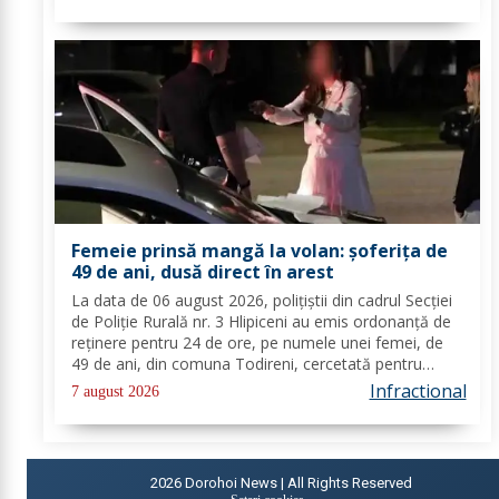
antisociale, în localitatea...
Femeie prinsă mangă la volan: șoferița de
49 de ani, dusă direct în arest
La data de 06 august 2026, polițiștii din cadrul Secției
de Poliție Rurală nr. 3 Hlipiceni au emis ordonanță de
reținere pentru 24 de ore, pe numele unei femei, de
49 de ani, din comuna Todireni, cercetată pentru
comiterea infracțiunii de conducerea unui vehicul sub
Infractional
7 august 2026
influența alcoolului. În urma...
2026
Dorohoi News | All Rights Reserved