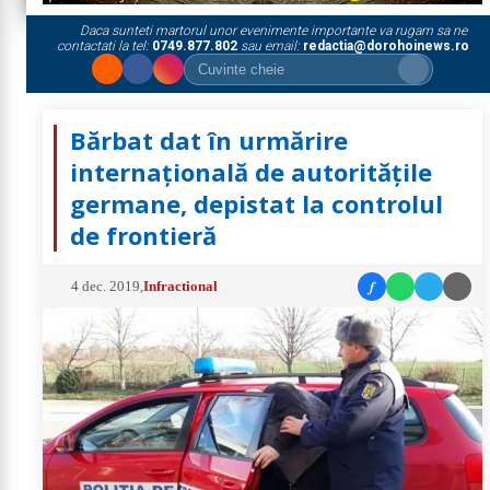
Daca sunteti martorul unor evenimente importante va rugam sa ne
contactati la tel:
0749.877.802
sau email:
redactia@dorohoinews.ro
Bărbat dat în urmărire
internaţională de autorităţile
germane, depistat la controlul
de frontieră
f
4 dec. 2019
,
Infractional