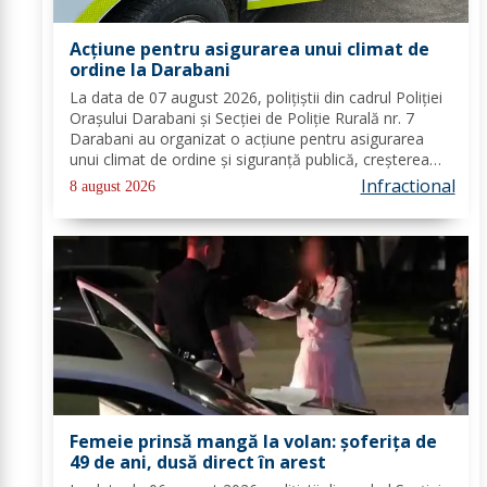
Acțiune pentru asigurarea unui climat de
ordine la Darabani
La data de 07 august 2026, polițiștii din cadrul Poliției
Orașului Darabani și Secției de Poliție Rurală nr. 7
Darabani au organizat o acțiune pentru asigurarea
unui climat de ordine și siguranță publică, creșterea
gradului de siguranță rutieră și combaterea faptelor
Infractional
8 august 2026
antisociale, în localitatea...
Femeie prinsă mangă la volan: șoferița de
49 de ani, dusă direct în arest