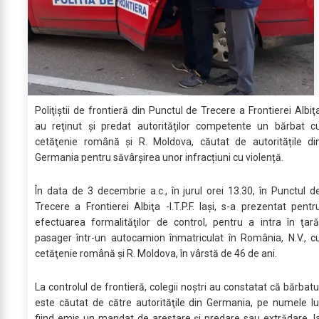
Poliţiştii de frontieră din Punctul de Trecere a Frontierei Albiţ
au reţinut şi predat autorităţilor competente un bărbat c
cetăţenie română şi R. Moldova, căutat de autoritățile di
Germania pentru săvârșirea unor infracțiuni cu violență.
În data de 3 decembrie a.c., în jurul orei 13.30, în Punctul d
Trecere a Frontierei Albiţa -I.T.P.F. Iaşi, s-a prezentat pentr
efectuarea formalităţilor de control, pentru a intra în ţară
pasager într-un autocamion înmatriculat în România, N.V., c
cetăţenie română şi R. Moldova, în vârstă de 46 de ani.
La controlul de frontieră, colegii noştri au constatat că bărbatu
este căutat de către autorităţile din Germania, pe numele lu
fiind emis un mandat de arestare şi predare sau extrădare, l