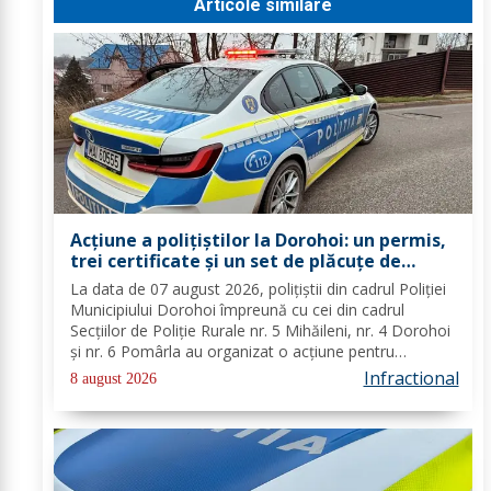
Articole similare
Acțiune a polițiștilor la Dorohoi: un permis,
trei certificate și un set de plăcuțe de
înmatriculare reținute
La data de 07 august 2026, polițiștii din cadrul Poliției
Municipiului Dorohoi împreună cu cei din cadrul
Secțiilor de Poliție Rurale nr. 5 Mihăileni, nr. 4 Dorohoi
și nr. 6 Pomârla au organizat o acțiune pentru
prevenirea și combaterea faptelor de natură penală și
Infractional
8 august 2026
contravențională, verificarea...