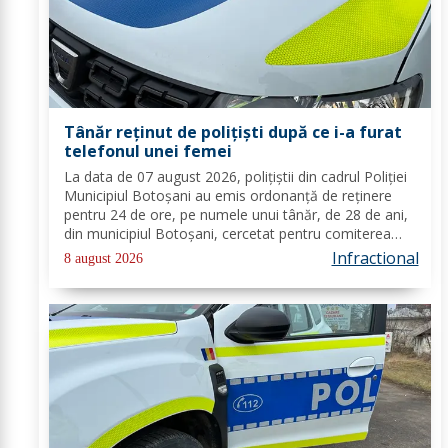
Tânăr reținut de polițiști după ce i-a furat
telefonul unei femei
La data de 07 august 2026, polițiștii din cadrul Poliției
Municipiul Botoșani au emis ordonanță de reținere
pentru 24 de ore, pe numele unui tânăr, de 28 de ani,
din municipiul Botoșani, cercetat pentru comiterea
infracțiunii de furt. În urma probatoriului administrat,
Infractional
8 august 2026
s-a stabilit faptul că, în...