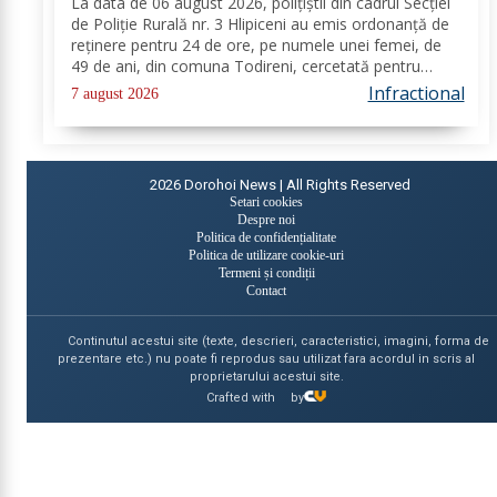
La data de 06 august 2026, polițiștii din cadrul Secției
de Poliție Rurală nr. 3 Hlipiceni au emis ordonanță de
reținere pentru 24 de ore, pe numele unei femei, de
49 de ani, din comuna Todireni, cercetată pentru
comiterea infracțiunii de conducerea unui vehicul sub
Infractional
7 august 2026
influența alcoolului. În urma...
2026
Dorohoi News | All Rights Reserved
Setari cookies
Despre noi
Politica de confidențialitate
Politica de utilizare cookie-uri
Termeni și condiții
Contact
Continutul acestui site (texte, descrieri, caracteristici, imagini, forma de
prezentare etc.) nu poate fi reprodus sau utilizat fara acordul in scris al
proprietarului acestui site.
Crafted with
by