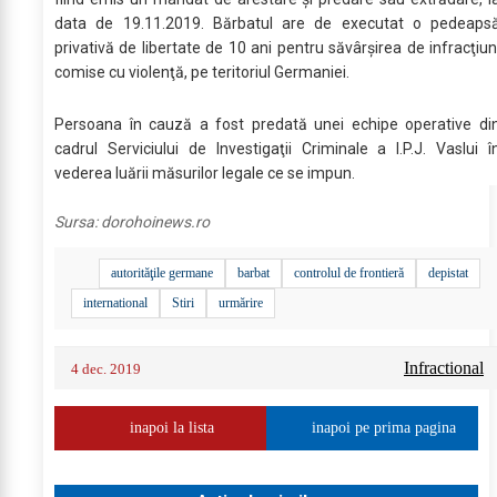
data de 19.11.2019. Bărbatul are de executat o pedeaps
privativă de libertate de 10 ani pentru săvârşirea de infracţiun
comise cu violenţă, pe teritoriul Germaniei.
Persoana în cauză a fost predată unei echipe operative di
cadrul Serviciului de Investigaţii Criminale a I.P.J. Vaslui î
vederea luării măsurilor legale ce se impun.
Sursa:
dorohoinews.ro
autorităţile germane
barbat
controlul de frontieră
depistat
international
Stiri
urmărire
Infractional
4 dec. 2019
inapoi la lista
inapoi pe prima pagina