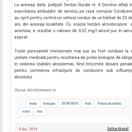
La aceeaşi dată, poliţiştii Secţiei Rurale nr. 4 Dorohoi aflaţi î
exercitarea atribuţiilor de serviciu pe raza comunei Cordăreni
au oprit pentru control un vehicul condus de un bărbat de 33 d
ani, din aceeaşi localitate. Cu ocazia testării alcoolscopice 
acestuia, a rezultat o valoare de 0,52 mg/l alcool pur în aeru
expirat.
Toate persoanele menţionate mai sus au fost conduse la 
unitate medicală pentru recoltarea de probe biologice de sâng
în vederea stabilirii alcoolemiei, fiind întocmite dosare penal
pentru comiterea infracţiunii de conducere sub influenţ
alcoolului.
Sursa:
dorohoinews.ro
boala
botoşani
DOROHOI
fiola
Patima alcoolului
soferi
Stiri
Infractional
9 dec. 2019