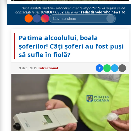
Daca sunteti martorul unor evenimente importante va rugam sa ne
contactati la tel:
0749.877.802
sau email:
redactia@dorohoinews.ro
Patima alcoolului, boala
șoferilor! Câţi şoferi au fost puşi
să sufle în fiolă?
f
9 dec. 2019
,
Infractional