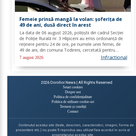
Femeie prinsă mangă la volan: șoferița de
49 de ani, dusă direct în arest
La data de 06 august 2026, polițiștii din cadrul Secției
de Poliție Rurală nr. 3 Hlipiceni au emis ordonanță de
reținere pentru 24 de ore, pe numele unei femei, de
49 de ani, din comuna Todireni, cercetată pentru
comiterea infracțiunii de conducerea unui vehicul sub
Infractional
7 august 2026
influența alcoolului. În urma...
2026
Dorohoi News | All Rights Reserved
Setari cookies
Despre noi
Politica de confidențialitate
Politica de utilizare cookie-uri
Termeni și condiții
Contact
Continutul acestui site (texte, descrieri, caracteristici, imagini, forma de
prezentare etc.) nu poate fi reprodus sau utilizat fara acordul in scris al
proprietarului acestui site.