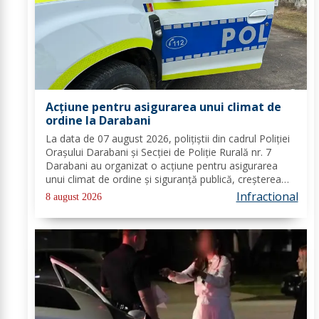
Acțiune pentru asigurarea unui climat de
ordine la Darabani
La data de 07 august 2026, polițiștii din cadrul Poliției
Orașului Darabani și Secției de Poliție Rurală nr. 7
Darabani au organizat o acțiune pentru asigurarea
unui climat de ordine și siguranță publică, creșterea
gradului de siguranță rutieră și combaterea faptelor
Infractional
8 august 2026
antisociale, în localitatea...