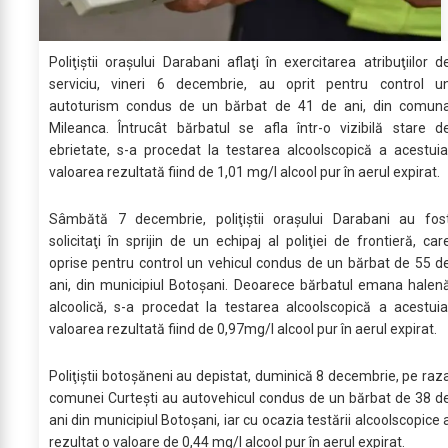
Poliţiştii oraşului Darabani aflaţi în exercitarea atribuţiilor d
serviciu, vineri 6 decembrie, au oprit pentru control u
autoturism condus de un bărbat de 41 de ani, din comun
Mileanca. Întrucât bărbatul se afla într-o vizibilă stare d
ebrietate, s-a procedat la testarea alcoolscopică a acestuia
valoarea rezultată fiind de 1,01 mg/l alcool pur în aerul expirat.
Sâmbătă 7 decembrie, poliţiştii oraşului Darabani au fos
solicitaţi în sprijin de un echipaj al poliţiei de frontieră, car
oprise pentru control un vehicul condus de un bărbat de 55 d
ani, din municipiul Botoşani. Deoarece bărbatul emana halen
alcoolică, s-a procedat la testarea alcoolscopică a acestuia
valoarea rezultată fiind de 0,97mg/l alcool pur în aerul expirat.
Poliţiştii botoşăneni au depistat, duminică 8 decembrie, pe raz
comunei Curteşti au autovehicul condus de un bărbat de 38 d
ani din municipiul Botoşani, iar cu ocazia testării alcoolscopice 
rezultat o valoare de 0,44 mg/l alcool pur în aerul expirat.