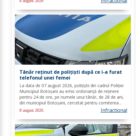
Infractional
8 august 2026
contravențională, verificarea...
Tânăr reținut de polițiști după ce i-a furat
telefonul unei femei
La data de 07 august 2026, polițiștii din cadrul Poliției
Municipiul Botoșani au emis ordonanță de reținere
pentru 24 de ore, pe numele unui tânăr, de 28 de ani,
din municipiul Botoșani, cercetat pentru comiterea
infracțiunii de furt. În urma probatoriului administrat,
Infractional
8 august 2026
s-a stabilit faptul că, în...