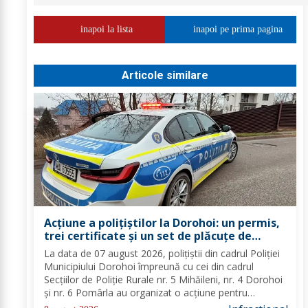
inapoi la lista
inapoi pe prima pagina
Articole similare
Acțiune a polițiștilor la Dorohoi: un permis,
trei certificate și un set de plăcuțe de
înmatriculare reținute
La data de 07 august 2026, polițiștii din cadrul Poliției
Municipiului Dorohoi împreună cu cei din cadrul
Secțiilor de Poliție Rurale nr. 5 Mihăileni, nr. 4 Dorohoi
și nr. 6 Pomârla au organizat o acțiune pentru
prevenirea și combaterea faptelor de natură penală și