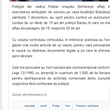
Poliţiştii din cadrul Poliţiei oraşului Ştefăneşti aflaţi î
exercitarea atribuţiilor de serviciu pe raza localităţii Bobuleşti
sâmbătă 7 decembrie, au oprit pentru control un autoturis
condus de un tânăr de 19 ani din judeţul Bacău, în care se ma
aflau doi pasageri, de 19, respectiv 20 de ani.
Cu ocazia controlului vehiculului, în interiorul acestuia au fos
găsite mai multe articole de uz casnic, pentru care persoanel
în cauză nu deţineau documente legale şi pe care le oferea
spre vânzare.
Cele trei persoane au fost sancţionate contravenţional confor
Legii 12/1990, cu amendă în cuantum de 1.000 de lei fiecare
pentru desfăşurarea de activităţi comerciale ilicite, bunuril
respective fiind confiscate de poliţişti.
Sursa:
dorohoinews.ro
amendați
marfă
Poliţia
Stiri
Vânzători ambulanți