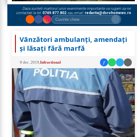
Daca sunteti martorul unor evenimente importante va rugam sa ne
contactati la tel:
0749.877.802
sau email:
redactia@dorohoinews.ro
Vânzători ambulanţi, amendaţi
şi lăsaţi fără marfă
f
9 dec. 2019
,
Infractional