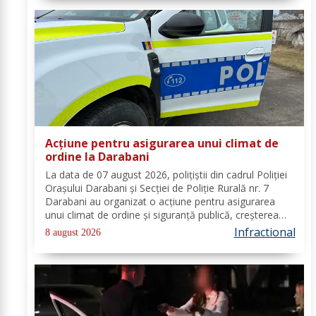
Acțiune pentru asigurarea unui climat de
ordine la Darabani
La data de 07 august 2026, polițiștii din cadrul Poliției
Orașului Darabani și Secției de Poliție Rurală nr. 7
Darabani au organizat o acțiune pentru asigurarea
unui climat de ordine și siguranță publică, creșterea
gradului de siguranță rutieră și combaterea faptelor
Infractional
8 august 2026
antisociale, în localitatea...