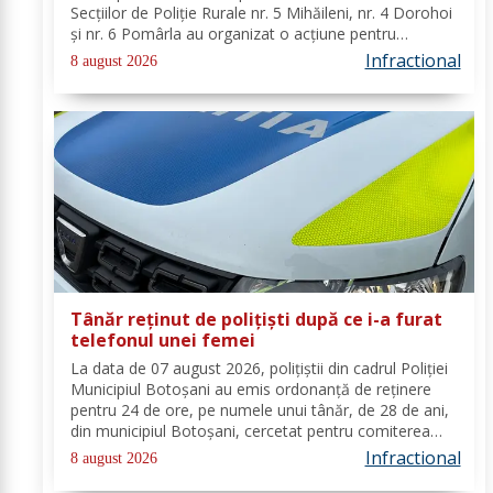
Secțiilor de Poliție Rurale nr. 5 Mihăileni, nr. 4 Dorohoi
și nr. 6 Pomârla au organizat o acțiune pentru
prevenirea și combaterea faptelor de natură penală și
Infractional
8 august 2026
contravențională, verificarea...
Tânăr reținut de polițiști după ce i-a furat
telefonul unei femei
La data de 07 august 2026, polițiștii din cadrul Poliției
Municipiul Botoșani au emis ordonanță de reținere
pentru 24 de ore, pe numele unui tânăr, de 28 de ani,
din municipiul Botoșani, cercetat pentru comiterea
infracțiunii de furt. În urma probatoriului administrat,
Infractional
8 august 2026
s-a stabilit faptul că, în...