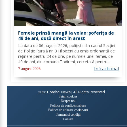
Femeie prinsă mangă la volan: șoferița de
49 de ani, dusă direct în arest
La data de 06 august 2026, polițiștii din cadrul Secției
de Poliție Rurală nr. 3 Hlipiceni au emis ordonanță de
reținere pentru 24 de ore, pe numele unei femei, de
49 de ani, din comuna Todireni, cercetată pentru
comiterea infracțiunii de conducerea unui vehicul sub
Infractional
7 august 2026
influența alcoolului. În urma...
2026
Dorohoi News | All Rights Reserved
Setari cookies
Despre noi
Politica de confidențialitate
Politica de utilizare cookie-uri
Termeni și condiții
Contact