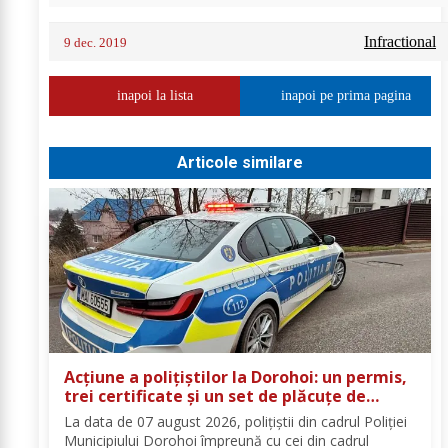
Infractional
9 dec. 2019
inapoi la lista
inapoi pe prima pagina
Articole similare
Acțiune a polițiștilor la Dorohoi: un permis,
trei certificate și un set de plăcuțe de
înmatriculare reținute
La data de 07 august 2026, polițiștii din cadrul Poliției
Municipiului Dorohoi împreună cu cei din cadrul