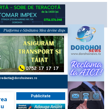
forma e-Sănătatea Mea devine disponibilă pe 1 septembrie: pacientul devi
redactia@dorohoinews.ro
Publicitate
rea
cu