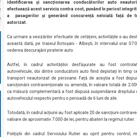
identificarea și sancționarea conducătorilor auto neautor
efectuează acest serviciu contra cost, punând în pericol integrit
a pasagerilor și generând concurență neloială față de tr
autorizat.
Ca urmare a sesizărilor efectuate de cetățeni, activitățile s-au des
această dată, pe traseul Botoșani - Albești, în intervalul orar 07:0
vederea descurajării piraterie auto.
Astfel, în cadrul activităților desfășurate au fost contro
autovehicule, doi dintre conducătorii auto fiind depistați în timp 
transport neautorizat de persoane. Față de aceștia a fost disp
sancționării contravenționale cu amendă, în valoare totală de 2.000 
ca măsură complementară a fost dispusă suspendarea dreptului de
autovehiculul respectiv pentru o perioadă de 6 luni de zile.
Totodată, în cadrul acțiunii au fost aplicate 20 de sancțiuni contrave
valoare de aproximativ 7.000 de lei, pentru abateri la regimul rutier.
Polițiștii din cadrul Serviciului Rutier au oprit pentru control, m