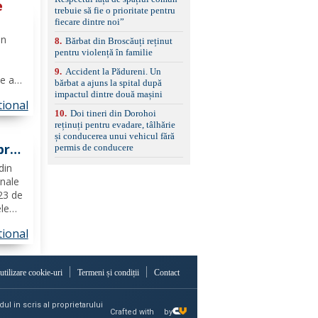
set de covorașe din
e
trebuie să fie o prioritate pentru
cauciuc/pvc. -Se vinde
fiecare dintre noi”
împreună cu un set de
ie
anvelope de iarnă.
in
8
.
Bărbat din Broscăuți reținut
pentru violență în familie
9
.
Accident la Pădureni. Un
e ani,
bărbat a ajuns la spital după
e
impactul dintre două mașini
tional
10
.
Doi tineri din Dorohoi
saje
reținuți pentru evadare, tâlhărie
și conducerea unui vehicul fără
pra
permis de conducere
din
inale
 23 de
le
n
tional
at la
 utilizare cookie-uri
Termeni și condiții
Contact
ul in scris al proprietarului
Crafted with
by