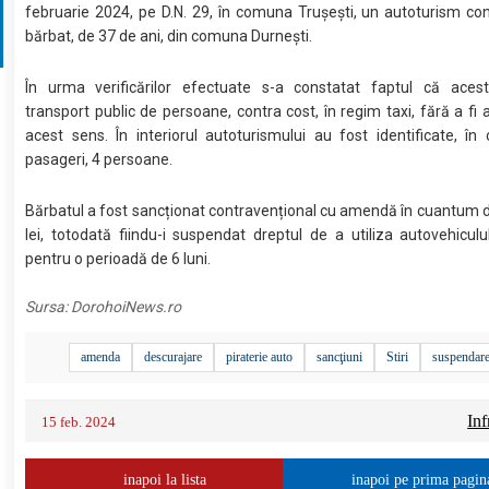
februarie 2024, pe D.N. 29, în comuna Trușești, un autoturism c
bărbat, de 37 de ani, din comuna Durnești.
În urma verificărilor efectuate s-a constatat faptul că aces
transport public de persoane, contra cost, în regim taxi, fără a fi a
acest sens. În interiorul autoturismului au fost identificate, în 
pasageri, 4 persoane.
Bărbatul a fost sancționat contravențional cu amendă în cuantum 
lei, totodată fiindu-i suspendat dreptul de a utiliza autovehiculu
pentru o perioadă de 6 luni.
Sursa:
DorohoiNews.ro
amenda
descurajare
piraterie auto
sancţiuni
Stiri
suspendare
Inf
15 feb. 2024
inapoi la lista
inapoi pe prima pagin