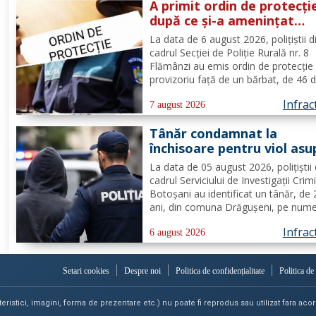
A primit ordin de protecți
după ce și-a amenințat
partenera printr-o aplicaț
La data de 6 august 2026, polițiștii d
de mesagerie
cadrul Secției de Poliție Rurală nr. 8
Flămânzi au emis ordin de protecție
provizoriu față de un bărbat, de 46 d
pentru faptul că, în timp ce se afla p
Infrac
teritoriul altui stat, și-ar fi amenințat
7 august 2026
partenera, prin intermediul unor me
Tânăr condamnat la
transmise...
închisoare pentru viol asu
unui minor și pornografie
La data de 05 august 2026, polițiștii 
infantilă, identificat de
cadrul Serviciului de Investigații Crim
polițiști
Botoșani au identificat un tânăr, de
ani, din comuna Drăgușeni, pe nume
căruia, Tribunalul Botoșani a emis u
Infrac
mandat de executare a pedepsei cu
6 august 2026
închisoarea. Tânărul a fost condamn
4 ani și 5 luni de...
Setari cookies
Despre noi
Politica de confidențialitate
Politica de
teristici, imagini, forma de prezentare etc.) nu poate fi reprodus sau utilizat fara acord