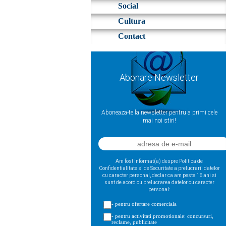
Social
Cultura
Contact
Abonare Newsletter
Aboneaza-te la newsletter pentru a primi cele
mai noi stiri!
Am fost informat(a) despre Politica de
Confidentialitate si de Securitate a prelucrarii datelor
cu caracter personal, declar ca am peste 16 ani si
sunt de acord cu prelucrarea datelor cu caracter
personal:
- pentru ofertare comerciala
- pentru activitati promotionale: concursuri,
reclame, publicitate