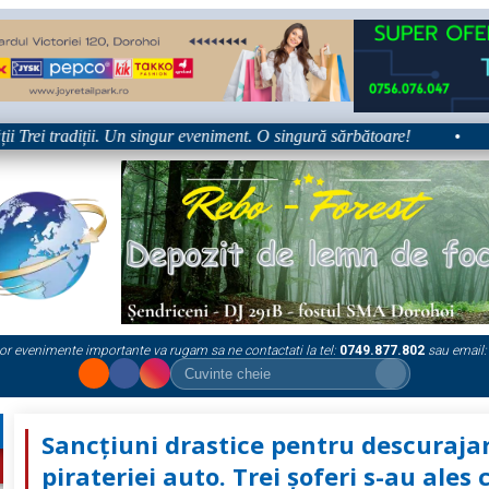
rei tradiții. Un singur eveniment. O singură sărbătoare!
•
Plat
or evenimente importante va rugam sa ne contactati la tel:
0749.877.802
sau email:
Sancțiuni drastice pentru descuraja
pirateriei auto. Trei șoferi s-au ales 