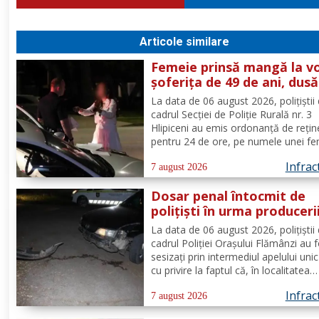
Articole similare
Femeie prinsă mangă la vo
șoferița de 49 de ani, dusă
direct în arest
La data de 06 august 2026, polițiștii 
cadrul Secției de Poliție Rurală nr. 3
Hlipiceni au emis ordonanță de rețin
pentru 24 de ore, pe numele unei fe
de 49 de ani, din comuna Todireni,
Infrac
cercetată pentru comiterea infracțiun
7 august 2026
conducerea unui vehicul sub influenț
Dosar penal întocmit de
alcoolului. În urma...
polițiști în urma produceri
unui accidenr. Un șofer be
La data de 06 august 2026, polițiștii 
lovit un cap de pod
cadrul Poliției Orașului Flămânzi au 
sesizați prin intermediul apelului uni
cu privire la faptul că, în localitatea
Flămânzi s-a produs un accident ruti
Infrac
Din verificări a reieșit faptul că, în t
7 august 2026
se deplasa pe strada Tulburea din ora