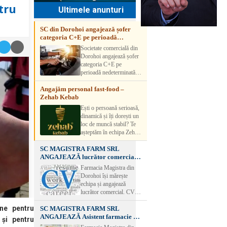
tru
Ultimele anunturi
SC din Dorohoi angajează șofer
categoria C+E pe perioadă
nedeterminată
Societate comercială din
Dorohoi angajează șofer
categoria C+E pe
perioadă nedeterminată.
Candidatul trebuie să
Angajăm personal fast-food –
aibă experiență și atestat
Zehab Kebab
transport marfă. Pentru
detalii, vă rog să sunați la
Ești o persoană serioasă,
numărul de telefon.
dinamică și îți dorești un
loc de muncă stabil? Te
așteptăm în echipa Zehab
Kebab! Posturi
SC MAGISTRA FARM SRL
disponibile: -
ANGAJEAZĂ lucrător comercial –
SHAORMAR AJUTOR
DOROHOI
BUCATAR 2/posturi -
Farmacia Magistra din
LUCRATOR
Dorohoi își mărește
COMERCIAL
echipa și angajează
VANZATOR /2 posturi
lucrător comercial. CV-
OFERIM : Contract de
urile se pot depune: * la
muncă Program flexibil
une pentru
SC MAGISTRA FARM SRL
sediul Farmaciei
Salariu motivant, în
ANGAJEAZĂ Asistent farmacie –
Magistra – Bulevardul
 și pentru
funcție de experienț
DOROHOI
Victoriei nr. 23, Dorohoi