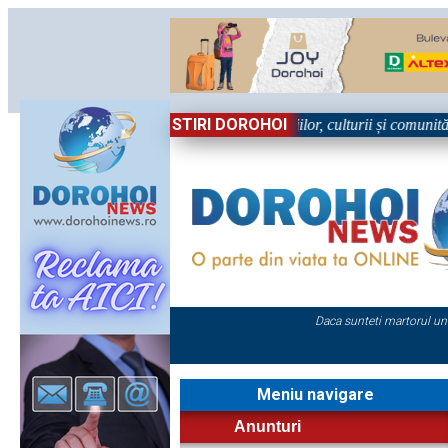
STIRI DOROHOI
 Sărbătoare!” – trei zile dedicate tradițiilor, culturii și comunității T
Daca sunteti martorul un
Meniu navigare
Anunturi