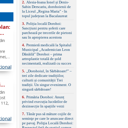
control, asistent
2
.
Alesia-Ioana Ionel și Denis-
schimbare bandă și
Sabin Derscariu, dorohoienii de
menținere bandă Faruri
la Liceul „Regina Maria” - în
bi-xenon adaptive cu
topul județean la Bacalaureat
funcție Cornering,
3
.
Poliția locală Dorohoi:
asistent fază lungă
lan:
Sancțiuni pentru șoferii care
automată , lumini de zi
parchează pe trecerile de pietoni
LED, proiectoare ceață
sau în apropierea acestora
LED, spălătoare faruri
din
Senzori parcare
4
.
Premieră medicală la Spitalul
față/spate, cameră
Municipal „Academician Leon
ere
marșarier Keyless entry
Dănăilă” Dorohoi – prima
& start, geamuri electrice
mei,
artroplastie totală de șold
față/spate, oglinzi
necimentată, realizată cu succes
electrice, încălzite și
tional
ii de
rabatabile Sistem hands-
5
.
„Dorohoiul, în Sărbătoare!” –
a
free, Bluetooth, USB
trei zile dedicate tradițiilor,
Sistem start/stop, frână
culturii și comunității Trei
de parcare electrică,
i
tradiții. Un singur eveniment. O
anvelope vară runflat
singură sărbătoare!
at a
din
Control presiune pneuri,
6
.
Primăria Dorohoi: Anunț
filtru de particule,
fost
privind execuția lucrărilor de
standard Euro 6 Trapă
c 112,
dezinsecție în spațiile verzi
panoramică, geamuri
spate fumurii Carlig de
er.
7
.
Tânăr pus să măture cojile de
remorcare Bonus: -
tional
seminţe pe care le aruncase direct
imp ce
Covorașe textile montate
pe pavaj. Poliţia Locală Dorohoi:
șul...
pe mașină. -Ofer și un
Respectul față de spațiul comun