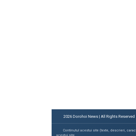
2026
Dorohoi News | All Rights Reserved
Continutul acestui site (texte, descrieri, carac
acestui site.