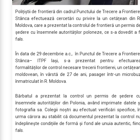
Polițiștii de frontieră din cadrul Punctului de Trecere a Frontiere
Stânca efectuează cercetări cu privire la un cetățean din R
Moldova, care a prezentat la controlul de frontieră un permis d
ședere cu însemnele autorităților poloneze, ce s-a dovedit a f
fals.
În data de 29 decembrie a.c., în Punctul de Trecere a Frontiere
Stânca– ITPF Iași, s-a prezentat pentru efectuare
formalităților de control necesare trecerii frontierei, un cetățea
moldovean, în vârstă de 27 de ani, pasager într-un microbu
înmatriculat în R. Moldova.
Bărbatul a prezentat la control un permis de ședere c
însemnele autorităților din Polonia, având imprimate datele ș
fotografia sa. Colegii noștri au efectuat verificări specifice, î
urma cărora au stabilit că documentul prezentat la control n
îndeplinește condițiile de formă și fond ale unuia autentic, fiin
fals.