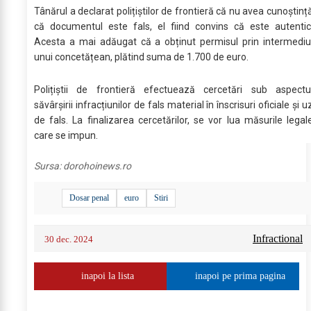
Tânărul a declarat polițiștilor de frontieră că nu avea cunoștinț
că documentul este fals, el fiind convins că este autentic
Acesta a mai adăugat că a obținut permisul prin intermediu
unui concetățean, plătind suma de 1.700 de euro.
Polițiștii de frontieră efectuează cercetări sub aspectu
săvârșirii infracțiunilor de fals material în înscrisuri oficiale și u
de fals. La finalizarea cercetărilor, se vor lua măsurile legal
care se impun.
Sursa:
dorohoinews.ro
Dosar penal
euro
Stiri
Infractional
30 dec. 2024
inapoi la lista
inapoi pe prima pagina