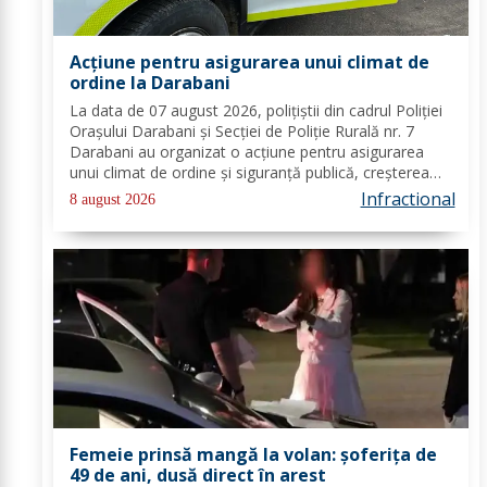
Acțiune pentru asigurarea unui climat de
ordine la Darabani
La data de 07 august 2026, polițiștii din cadrul Poliției
Orașului Darabani și Secției de Poliție Rurală nr. 7
Darabani au organizat o acțiune pentru asigurarea
unui climat de ordine și siguranță publică, creșterea
gradului de siguranță rutieră și combaterea faptelor
Infractional
8 august 2026
antisociale, în localitatea...
Femeie prinsă mangă la volan: șoferița de
49 de ani, dusă direct în arest