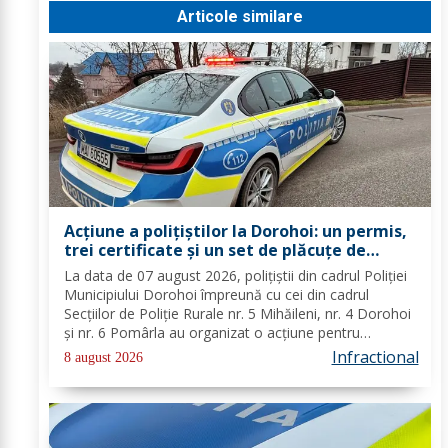
Articole similare
Acțiune a polițiștilor la Dorohoi: un permis,
trei certificate și un set de plăcuțe de
înmatriculare reținute
La data de 07 august 2026, polițiștii din cadrul Poliției
Municipiului Dorohoi împreună cu cei din cadrul
Secțiilor de Poliție Rurale nr. 5 Mihăileni, nr. 4 Dorohoi
și nr. 6 Pomârla au organizat o acțiune pentru
prevenirea și combaterea faptelor de natură penală și
Infractional
8 august 2026
contravențională, verificarea...