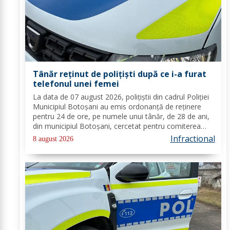
Tânăr reținut de polițiști după ce i-a furat
telefonul unei femei
La data de 07 august 2026, polițiștii din cadrul Poliției
Municipiul Botoșani au emis ordonanță de reținere
pentru 24 de ore, pe numele unui tânăr, de 28 de ani,
din municipiul Botoșani, cercetat pentru comiterea
infracțiunii de furt. În urma probatoriului administrat,
Infractional
8 august 2026
s-a stabilit faptul că, în...