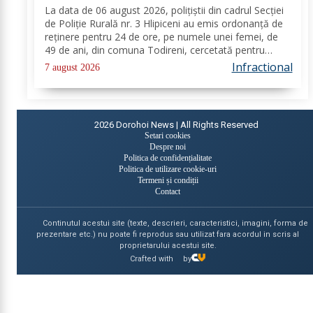
La data de 06 august 2026, polițiștii din cadrul Secției
de Poliție Rurală nr. 3 Hlipiceni au emis ordonanță de
reținere pentru 24 de ore, pe numele unei femei, de
49 de ani, din comuna Todireni, cercetată pentru
comiterea infracțiunii de conducerea unui vehicul sub
Infractional
7 august 2026
influența alcoolului. În urma...
2026
Dorohoi News | All Rights Reserved
Setari cookies
Despre noi
Politica de confidențialitate
Politica de utilizare cookie-uri
Termeni și condiții
Contact
Continutul acestui site (texte, descrieri, caracteristici, imagini, forma de
prezentare etc.) nu poate fi reprodus sau utilizat fara acordul in scris al
proprietarului acestui site.
Crafted with
by