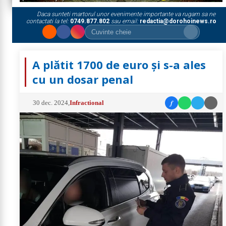
Daca sunteti martorul unor evenimente importante va rugam sa ne
contactati la tel:
0749.877.802
sau email:
redactia@dorohoinews.ro
A plătit 1700 de euro și s-a ales
cu un dosar penal
f
30 dec. 2024
,
Infractional