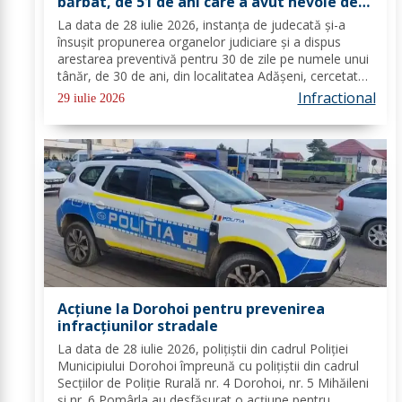
bărbat, de 51 de ani care a avut nevoie de
îngrijiri medicale
La data de 28 iulie 2026, instanța de judecată și-a
însușit propunerea organelor judiciare și a dispus
arestarea preventivă pentru 30 de zile pe numele unui
tânăr, de 30 de ani, din localitatea Adășeni, cercetat
pentru comiterea infracțiunilor de lovirea sau alte
Infractional
29 iulie 2026
violențe și tulburarea ordinii și...
Acțiune la Dorohoi pentru prevenirea
infracțiunilor stradale
La data de 28 iulie 2026, polițiștii din cadrul Poliției
Municipiului Dorohoi împreună cu polițiștii din cadrul
Secțiilor de Poliție Rurală nr. 4 Dorohoi, nr. 5 Mihăileni
și nr. 6 Pomârla au desfășurat o acțiune pentru