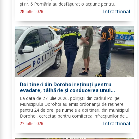
și nr. 6 Pomârla au desfășurat o acțiune pentru
menţinerea unui climat de ordine şi siguranţă publică,
Infractional
28 iulie 2026
precum și prevenirea...
Doi tineri din Dorohoi reținuți pentru
evadare, tâlhărie și conducerea unui
vehicul fără permis de conducere
La data de 27 iulie 2026, polițiștii din cadrul Poliției
Municipiului Dorohoi au emis ordonanță de reținere
pentru 24 de ore, pe numele a doi tineri, din municipiul
Dorohoi, cercetați pentru comiterea infracțiunilor de
evadare, lipsire de libertate în mod ilegal, tâlhărie
Infractional
27 iulie 2026
calificată forma...