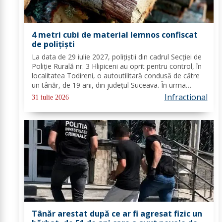
4 metri cubi de material lemnos confiscat
de polițiști
La data de 29 iulie 2027, polițiștii din cadrul Secției de
Poliție Rurală nr. 3 Hlipiceni au oprit pentru control, în
localitatea Todireni, o autoutilitară condusă de către
un tânăr, de 19 ani, din județul Suceava. În urma
verificărilor efectuate, s-a constatat faptul că acesta
Infractional
31 iulie 2026
transporta...
Tânăr arestat după ce ar fi agresat fizic un