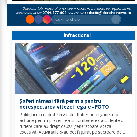
Daca sunteti martorul unor evenimente importante va rugam sa ne
contactati la tel:
0749.877.802
sau email:
redactia@dorohoinews.ro
Infractional
Șoferi rămași fără permis pentru
nerespectarea vitezei legale - FOTO
Polițiștii din cadrul Serviciului Rutier au organizat o
acțiune pentru prevenirea și combaterea accidentelor
rutiere care au drept cauză generatoare viteza
excesivă. Activitățile s-au desfășurat pe sectoare de