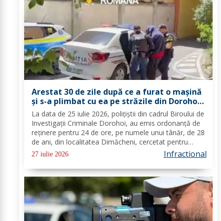
Arestat 30 de zile după ce a furat o mașină
și s-a plimbat cu ea pe străzile din Dorohoi.
„Viteazul” nu avea nici permis de conducere
La data de 25 iulie 2026, polițiștii din cadrul Biroului de
Investigații Criminale Dorohoi, au emis ordonanță de
reținere pentru 24 de ore, pe numele unui tânăr, de 28
de ani, din localitatea Dimăcheni, cercetat pentru
comiterea infracțiunilor de furt în scop de folosință și
Infractional
27 iulie 2026
conducerea unui vehicul...