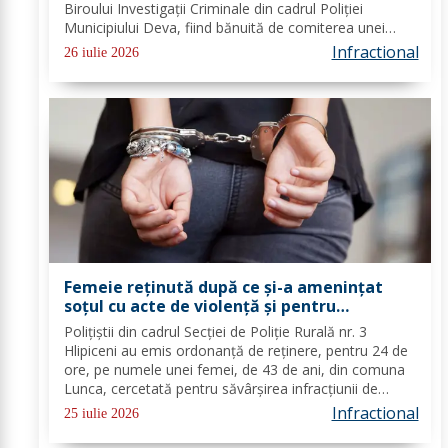
Biroului Investigații Criminale din cadrul Poliției
Municipiului Deva, fiind bănuită de comiterea unei
înșelăciuni prin metoda 'Accidentul'. Potrivit
Infractional
26 iulie 2026
Inspectoratului Județean de Poliție (IJP)...
Femeie reținută după ce și-a amenințat
soțul cu acte de violență și pentru
încălcarea ordinului de protecție
Polițiștii din cadrul Secției de Poliție Rurală nr. 3
Hlipiceni au emis ordonanță de reținere, pentru 24 de
ore, pe numele unei femei, de 43 de ani, din comuna
Lunca, cercetată pentru săvârșirea infracțiunii de
încălcare a ordinului de protecție. În urma
Infractional
25 iulie 2026
probatoriului administrat s-a stabilit...