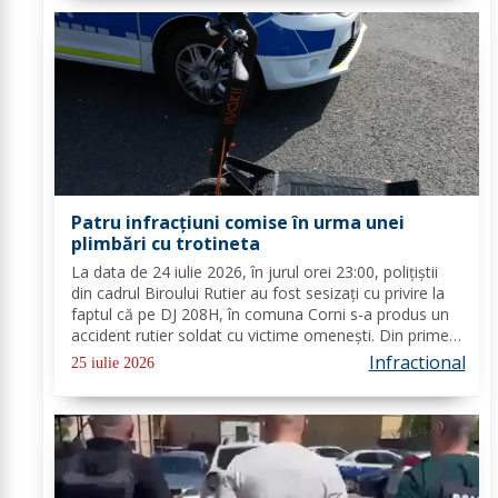
Patru infracțiuni comise în urma unei
plimbări cu trotineta
La data de 24 iulie 2026, în jurul orei 23:00, polițiștii
din cadrul Biroului Rutier au fost sesizați cu privire la
faptul că pe DJ 208H, în comuna Corni s-a produs un
accident rutier soldat cu victime omenești. Din primele
verificări efectuate s-a stabilit faptul că o tânără, din
Infractional
25 iulie 2026
municipiul...