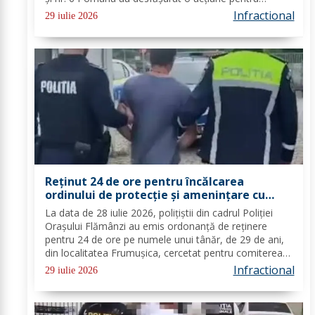
prevenirea infracțiunilor stradale și menținerea unui
Infractional
29 iulie 2026
climat de ordine și...
Reținut 24 de ore pentru încălcarea
ordinului de protecție și amenințare cu
acte de violență asupra concubinei
La data de 28 iulie 2026, polițiștii din cadrul Poliției
Orașului Flămânzi au emis ordonanță de reținere
pentru 24 de ore pe numele unui tânăr, de 29 de ani,
din localitatea Frumușica, cercetat pentru comiterea
infracțiunilor de amenințare și încălcarea ordinului de
Infractional
29 iulie 2026
protecție provizoriu. În urma...