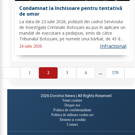
Condamnat la închisoare pentru tentativă
de omor
La data de 23 iulie 2026, polițiștii din cadrul Serviciului
de Investigații Criminale Botoșani au pus în aplicare un
mandat de executare a pedepsei, emis de către
Tribunalul Botoșani, pe numele unui bărbat, de 43 de
ani, din municipiul Botoșani. Bărbatul a fost
Infractional
24 iulie 2026
condamnat la 5 ani și 4 luni de...
...
1
2
3
4
570
2026
Dorohoi News | All Rights Reserved
Setari cookies
Despre noi
Politica de confidențialitate
Politica de utilizare cookie-uri
Termeni și condiții
Contact