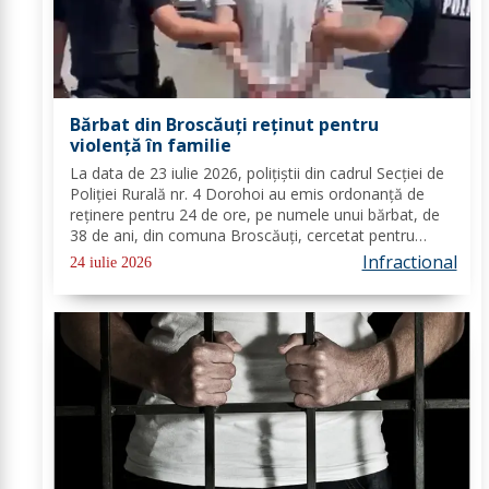
Bărbat din Broscăuți reținut pentru
violență în familie
La data de 23 iulie 2026, polițiștii din cadrul Secției de
Poliției Rurală nr. 4 Dorohoi au emis ordonanță de
reținere pentru 24 de ore, pe numele unui bărbat, de
38 de ani, din comuna Broscăuți, cercetat pentru
comiterea infracțiunii de violență în familie. În urma
Infractional
24 iulie 2026
probatoriului administrat, s-a...