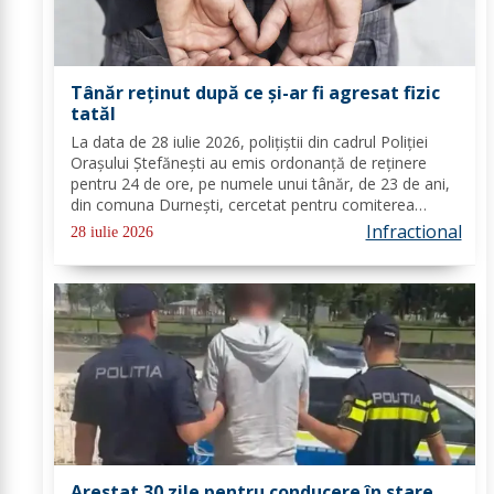
Tânăr reținut după ce și-ar fi agresat fizic
tatăl
La data de 28 iulie 2026, polițiștii din cadrul Poliției
Orașului Ștefănești au emis ordonanță de reținere
pentru 24 de ore, pe numele unui tânăr, de 23 de ani,
din comuna Durnești, cercetat pentru comiterea
infracțiunilor de nerespectarea ordinului de protecție și
Infractional
28 iulie 2026
violență în familie. În urma...
Arestat 30 zile pentru conducere în stare