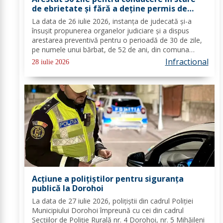
de ebrietate și fără a deține permis de
conducere
La data de 26 iulie 2026, instanța de judecată și-a
însușit propunerea organelor judiciare și a dispus
arestarea preventivă pentru o perioadă de 30 de zile,
pe numele unui bărbat, de 52 de ani, din comuna
Nicșeni, cercetat pentru comiterea infracțiunilor de
Infractional
28 iulie 2026
conducerea unui vehicul fără permis de...
Acțiune a polițiștilor pentru siguranța
publică la Dorohoi
La data de 27 iulie 2026, polițiștii din cadrul Poliției
Municipiului Dorohoi împreună cu cei din cadrul
Secțiilor de Poliție Rurală nr. 4 Dorohoi, nr. 5 Mihăileni