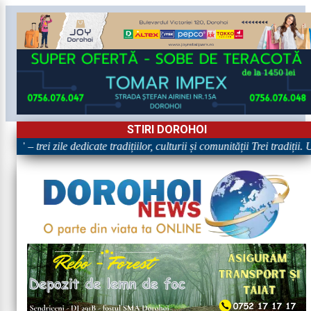
STIRI DOROHOI
„Dorohoiul, în Sărbătoare!” – trei zile dedicate tradițiilor, cultu