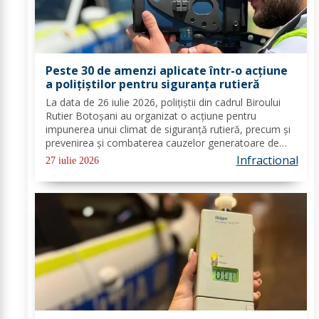
Peste 30 de amenzi aplicate într-o acțiune
a polițiștilor pentru siguranța rutieră
La data de 26 iulie 2026, polițiștii din cadrul Biroului
Rutier Botoșani au organizat o acțiune pentru
impunerea unui climat de siguranță rutieră, precum și
prevenirea și combaterea cauzelor generatoare de
accidente rutiere grave, în municipiul Botoșani. În
Infractional
27 iulie 2026
cadrul acțiunii, au fost legitimate peste...