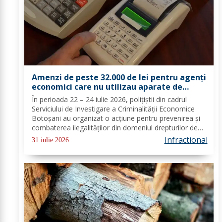
Amenzi de peste 32.000 de lei pentru agenți
economici care nu utilizau aparate de
marcat electronice fiscale
În perioada 22 – 24 iulie 2026, polițiștii din cadrul
Serviciului de Investigare a Criminalității Economice
Botoșani au organizat o acțiune pentru prevenirea și
combaterea ilegalităților din domeniul drepturilor de
autor și drepturilor conexe, precum și verificarea
Infractional
31 iulie 2026
obligativității agenților...