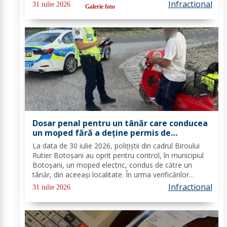
drum cu risc ridicat de producere a accidentelor
Infractional
31 iulie 2026
Galerie foto
rutiere, respectiv, drumul european...
Dosar penal pentru un tânăr care conducea
un moped fără a deține permis de
conducere
La data de 30 iulie 2026, polițiștii din cadrul Biroului
Rutier Botoșani au oprit pentru control, în municipiul
Botoșani, un moped electric, condus de către un
tânăr, din aceeași localitate. În urma verificărilor
efectuate de către polițiști, s-a constatat faptul că
Infractional
31 iulie 2026
acesta nu deține permis de...