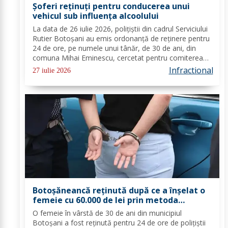
Șoferi reținuți pentru conducerea unui
vehicul sub influența alcoolului
La data de 26 iulie 2026, polițiștii din cadrul Serviciului
Rutier Botoșani au emis ordonanță de reținere pentru
24 de ore, pe numele unui tânăr, de 30 de ani, din
comuna Mihai Eminescu, cercetat pentru comiterea
infracțiunii de conducerea unui vehicul sub influența
Infractional
27 iulie 2026
alcoolului. În urma...
Botoșăneancă reținută după ce a înșelat o
femeie cu 60.000 de lei prin metoda
„Accidentul”
O femeie în vârstă de 30 de ani din municipiul
Botoșani a fost reținută pentru 24 de ore de polițiștii