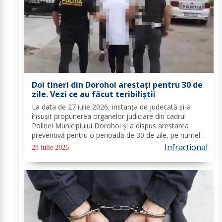
Doi tineri din Dorohoi arestați pentru 30 de
zile. Vezi ce au făcut teribiliștii
La data de 27 iulie 2026, instanța de judecată și-a
însușit propunerea organelor judiciare din cadrul
Poliției Municipiului Dorohoi și a dispus arestarea
preventivă pentru o perioadă de 30 de zile, pe numele
a doi tineri, din municipiul Dorohoi, cercetați pentru
Infractional
28 iulie 2026
comiterea infracțiunilor de evadare,...