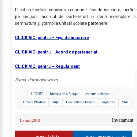
Plicul cu lucrările copiilor va cuprinde: fișa de înscriere, lucrăril
pe secţiuni, acordul de parteneriat în două exemplare c
semnătura şi ştampila unităţii şcolare partenere.
CLICK AICI pentru – Fișa de înscriere
CLICK AICI pentru – Acord de parteneriat
CLICK AICI pentru – Regulament
Sursa:
dorohoinews.ro
1 IUNIE
bucuria de a fi copil
concurs județean
Creație Plastică
ediţia
Grădinița 6 Dorohoi
organizat
Stiri
Invatamant
15 mai 2019
inapoi la lista
inapoi pe prima pagina