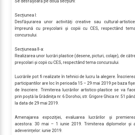
Se desfăşoară pe două secţiuni:
Secțiunea I:
Desfășurarea unor activităţi creative sau cultural-artistice
împreună cu preșcolarii și copiii cu CES, respectând tem
concursului.
Secțiuneaa II-a:
Realizarea unor lucrări plastice (desene, picturi, colaje), de cătr
preșcolari și copii cu CES, respectând tema concursului.
Lucrările pot fi realizate în tehnici de lucru la alegere. Înscriere
participantilor are loc în perioada 15 – 29 mai 2019 pe baza fişe
de înscriere. Trimiterea lucrărilor artistico-plastice se va fac
prin poştă la Grădiniţa nr. 6 Dorohoi, str. Grigore Ghica nr. 51 pân
la data de 29 mai 2019.
Amenajarea expoziţiei, evaluarea lucrărilor şi premiere
acestora: 30 mai – 1 iunie 2019. Trimiterea diplomelor și 
adeverințelor: iunie 2019.