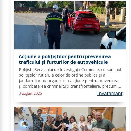
Acțiune a polițiștilor pentru prevenirea
traficului și furturilor de autovehicule
Polițiștii Serviciului de Investigații Criminale, cu sprijinul
polițiștilor rutieri, a celor de ordine publică și a
jandarmilor au organizat o acțiune pentru prevenirea
și combaterea criminalității transfrontaliere, precum și
pentru combaterea traficului și furturilor de
Invatamant
3 august 2026
autovehicule, pe raza...