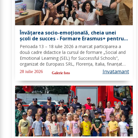
Învățarea socio-emoțională, cheia unei
școli de succes - Formare Erasmus+ pentru
două cadre didactice de la Școala
Perioada 13 – 18 iulie 2026 a marcat participarea a
Gimnazială „Spiru Haret” Dorohoi - FOTO
două cadre didactice la cursul de formare „Social and
Emotional Learning (SEL) for Successful Schools”,
organizat de Europass SRL, Florența, Italia, finanțat
prin programul de Acreditare Erasmus +, domeniul
Invatamant
28 iulie 2026
Galerie foto
educație școlară număr de referință...