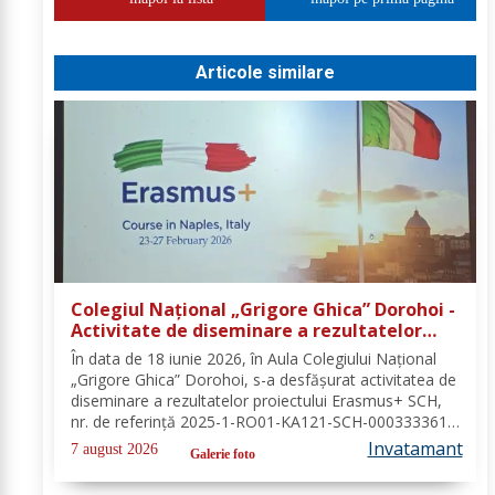
Articole similare
Colegiul Național „Grigore Ghica” Dorohoi -
Activitate de diseminare a rezultatelor
proiectului Erasmus+ SCH, 2025-1-RO01-
În data de 18 iunie 2026, în Aula Colegiului Național
KA121-SCH-000333361
„Grigore Ghica” Dorohoi, s-a desfășurat activitatea de
diseminare a rezultatelor proiectului Erasmus+ SCH,
nr. de referință 2025-1-RO01-KA121-SCH-000333361,
organizată de contabilul-șef, doamna Hrab Cristina, și
Invatamant
7 august 2026
Galerie foto
secretarul unității, doamna Alexa...