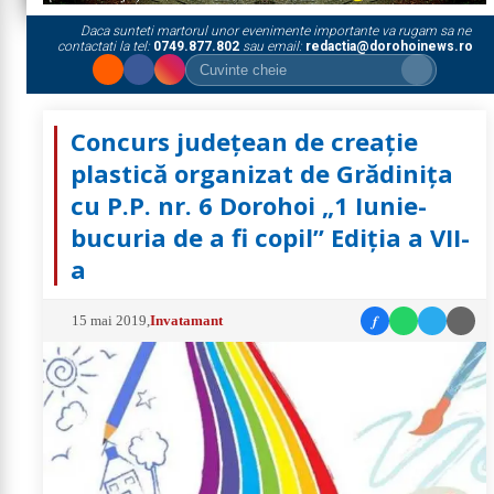
Daca sunteti martorul unor evenimente importante va rugam sa ne
contactati la tel:
0749.877.802
sau email:
redactia@dorohoinews.ro
Concurs județean de creație
plastică organizat de Grădinița
cu P.P. nr. 6 Dorohoi „1 Iunie-
bucuria de a fi copil” Ediția a VII-
a
f
15 mai 2019
,
Invatamant