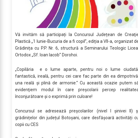
Vă invităm să participați la Concursul Județean de Creaţi
Plastică „1 Iunie-Bucuria de a fi copil”, ediția a VII-a, organizat d
Grădinița cu P.P. Nr. 6, structură a Seminarului Teologic Licea
Ortodox „Sf. Ioan Iacob” Dorohoi.
„Copilăria e o lume aparte, pentru noi o lume ciudată
fantastică, ireală, pentru cei care fac parte din ea dimpotrivă
una reală şi plină de armonie.” Cu această ocazie putem s
evidenţiem modul în care preşcolarii percep realitate
înconjurătoare şi o exprimă prin culoare!
Concursul se adresează preșcolarilor (nivel I șinivei II) ș
grădinițelor din județul Botoșani, care desfășoară activități c
copii cu CES