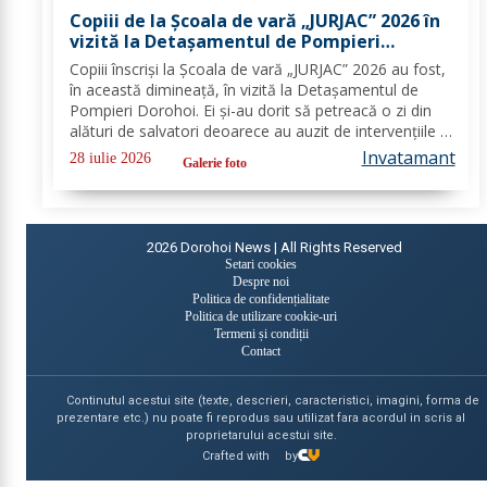
Copiii de la Școala de vară „JURJAC” 2026 în
vizită la Detașamentul de Pompieri
Dorohoi - FOTO
Copiii înscriși la Școala de vară „JURJAC” 2026 au fost,
în această dimineață, în vizită la Detașamentul de
Pompieri Dorohoi. Ei și-au dorit să petreacă o zi din
alături de salvatori deoarece au auzit de intervențiile la
care au participat și de oamenii pe care i-au ajutat de-
Invatamant
28 iulie 2026
Galerie foto
a lungul timpului. „Ne...
2026
Dorohoi News | All Rights Reserved
Setari cookies
Despre noi
Politica de confidențialitate
Politica de utilizare cookie-uri
Termeni și condiții
Contact
Continutul acestui site (texte, descrieri, caracteristici, imagini, forma de
prezentare etc.) nu poate fi reprodus sau utilizat fara acordul in scris al
proprietarului acestui site.
Crafted with
by