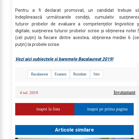
Pentru a fi declarat promovat, un candidat trebuie s
îndeplinească următoarele condiţii, cumulativ: susţinere
tuturor probelor de evaluare a competenţelor lingvistice ş
digitale; susţinerea tuturor probelor scrise şi obținerea notei 
(cel puțin) la fiecare dintre acestea; obţinerea mediei 6 (ce
puţin) la probele scrise.
Vezi aici subiectele și baremele Bacalaureat 2019!
Bacalaureat
Examen
Rezultate
Stiri
Invatamant
4 iul. 2019
inapoi la lista
inapoi pe prima pagina
Articole similare