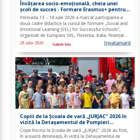
Învățarea socio-emoțională, cheia unei
școli de succes - Formare Erasmus+ pentru
două cadre didactice de la Școala
Perioada 13 – 18 iulie 2026 a marcat participarea a
Gimnazială „Spiru Haret” Dorohoi - FOTO
două cadre didactice la cursul de formare „Social and
Emotional Learning (SEL) for Successful Schools”,
organizat de Europass SRL, Florența, Italia, finanțat
prin programul de Acreditare Erasmus +, domeniul
Invatamant
28 iulie 2026
Galerie foto
educație școlară număr de referință...
Copiii de la Școala de vară „JURJAC” 2026 în
vizită la Detașamentul de Pompieri
Dorohoi - FOTO
Copiii înscriși la Școala de vară „JURJAC” 2026 au fost,
în această dimineață, în vizită la Detașamentul de