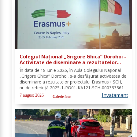
Colegiul Național „Grigore Ghica” Dorohoi -
Activitate de diseminare a rezultatelor
proiectului Erasmus+ SCH, 2025-1-RO01-
În data de 18 iunie 2026, în Aula Colegiului Național
KA121-SCH-000333361
„Grigore Ghica” Dorohoi, s-a desfășurat activitatea de
diseminare a rezultatelor proiectului Erasmus+ SCH,
nr. de referință 2025-1-RO01-KA121-SCH-000333361,
organizată de contabilul-șef, doamna Hrab Cristina, și
Invatamant
7 august 2026
Galerie foto
secretarul unității, doamna Alexa...