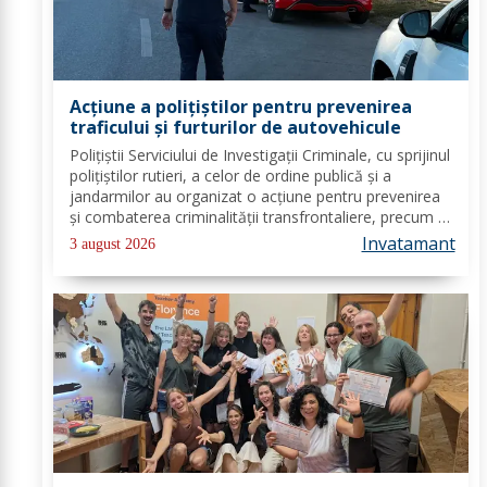
Acțiune a polițiștilor pentru prevenirea
traficului și furturilor de autovehicule
Polițiștii Serviciului de Investigații Criminale, cu sprijinul
polițiștilor rutieri, a celor de ordine publică și a
jandarmilor au organizat o acțiune pentru prevenirea
și combaterea criminalității transfrontaliere, precum și
pentru combaterea traficului și furturilor de
Invatamant
3 august 2026
autovehicule, pe raza...