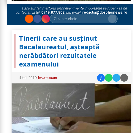
Daca sunteti martorul unor evenimente importante va rugam sa ne
contactati la tel:
0749.877.802
sau email:
redactia@dorohoinews.ro
Tinerii care au susținut
Bacalaureatul, așteaptă
nerăbdători rezultatele
examenului
f
4 iul. 2019
,
Invatamant