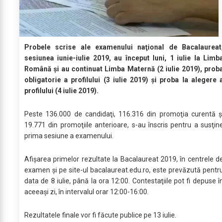
Probele scrise ale examenului naţional de Bacalaureat
sesiunea iunie-iulie 2019, au început luni, 1 iulie la Limb
Română și au continuat Limba Maternă (2 iulie 2019), prob
obligatorie a profilului (3 iulie 2019) și proba la alegere 
profilului (4 iulie 2019).
Peste 136.000 de candidaţi, 116.316 din promoţia curentă ş
19.771 din promoţiile anterioare, s-au înscris pentru a susţin
prima sesiune a examenului.
Afişarea primelor rezultate la Bacalaureat 2019, în centrele d
examen şi pe site-ul bacalaureat.edu.ro, este prevăzută pentr
data de 8 iulie, până la ora 12:00. Contestaţiile pot fi depuse î
aceeaşi zi, în intervalul orar 12:00-16:00.
Rezultatele finale vor fi făcute publice pe 13 iulie.