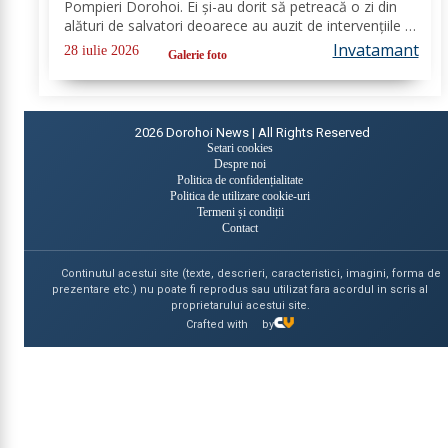
Pompieri Dorohoi. Ei și-au dorit să petreacă o zi din
alături de salvatori deoarece au auzit de intervențiile la
care au participat și de oamenii pe care i-au ajutat de-
Invatamant
28 iulie 2026
Galerie foto
a lungul timpului. „Ne...
2026
Dorohoi News | All Rights Reserved
Setari cookies
Despre noi
Politica de confidențialitate
Politica de utilizare cookie-uri
Termeni și condiții
Contact
Continutul acestui site (texte, descrieri, caracteristici, imagini, forma de
prezentare etc.) nu poate fi reprodus sau utilizat fara acordul in scris al
proprietarului acestui site.
Crafted with
by