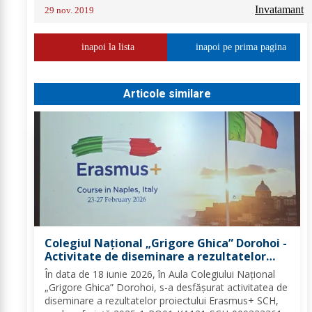
Invatamant
29 nov. 2019
inapoi la lista
inapoi pe prima pagina
Articole similare
Colegiul Național „Grigore Ghica” Dorohoi -
Activitate de diseminare a rezultatelor
proiectului Erasmus+ SCH, 2025-1-RO01-
În data de 18 iunie 2026, în Aula Colegiului Național
KA121-SCH-000333361
„Grigore Ghica” Dorohoi, s-a desfășurat activitatea de
diseminare a rezultatelor proiectului Erasmus+ SCH,