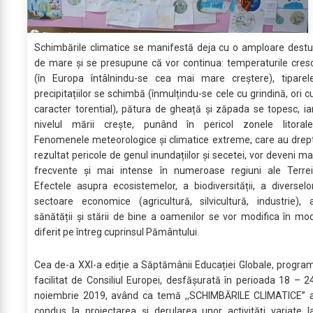
Schimbările climatice se manifestă deja cu o amploare destu
de mare și se presupune că vor continua: temperaturile cres
(în Europa întâlnindu-se cea mai mare creștere), tiparel
precipitațiilor se schimbă (înmulțindu-se cele cu grindină, ori c
caracter torential), pătura de gheață și zăpada se topesc, ia
nivelul mării crește, punând în pericol zonele litorale
Fenomenele meteorologice și climatice extreme, care au drep
rezultat pericole de genul inundațiilor și secetei, vor deveni ma
frecvente și mai intense în numeroase regiuni ale Terrei
Efectele asupra ecosistemelor, a biodiversității, a diverselo
sectoare economice (agricultură, silvicultură, industrie), 
sănătății și stării de bine a oamenilor se vor modifica în mo
diferit pe întreg cuprinsul Pământului.
Cea de-a XXI-a ediție a Săptămânii Educației Globale, progra
facilitat de Consiliul Europei, desfășurată în perioada 18 – 2
noiembrie 2019, având ca temă ,,SCHIMBĂRILE CLIMATICE” 
condus la proiectarea și derularea unor activități variate l