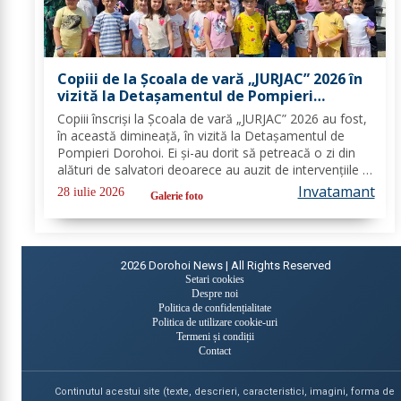
Copiii de la Școala de vară „JURJAC” 2026 în
vizită la Detașamentul de Pompieri
Dorohoi - FOTO
Copiii înscriși la Școala de vară „JURJAC” 2026 au fost,
în această dimineață, în vizită la Detașamentul de
Pompieri Dorohoi. Ei și-au dorit să petreacă o zi din
alături de salvatori deoarece au auzit de intervențiile la
care au participat și de oamenii pe care i-au ajutat de-
Invatamant
28 iulie 2026
Galerie foto
a lungul timpului. „Ne...
2026
Dorohoi News | All Rights Reserved
Setari cookies
Despre noi
Politica de confidențialitate
Politica de utilizare cookie-uri
Termeni și condiții
Contact
Continutul acestui site (texte, descrieri, caracteristici, imagini, forma de