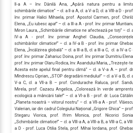
II-a A – înv. Dănilă Ana, „Apără natura pentru a limit
schimbările climatice” – cl. a II-a A, cl. a V-a D, cl. a VIII-a D - prof
înv. primar Halici Mihaela, prof. Apostol Carmen, prof. Chiril
Elena, ,,Eu iubesc apa!” – cl. a III-a A - prof. înv. primar Muntian
Miron Laura, ,,Schimbările climatice ne afectează pe toți” – cl. 
IV-a A - prof. înv. primar Anghel Claudia, ,,Consecințel
schimbărilor climatice!” – cl. a IV-a B - prof. înv. primar Gheba
Elena, ,,Încălzirea globală” – cl. a III-a B, cl. a III-a C, cl. a IV-a C 
prof. înv. primar Zahariuc Doina, prof. înv. primar Dumitriu Elena
prof. înv. primar Olaru Rodica, înv. Asandului Maria, ,,Trezește-te
Acesta este apelul final pentru climă” – cl. a V-a A – prof. dr
Mîndrescu Ciprian, ,,STOP degradării mediului!” – cl. a V-a B, cl. 
V-a C, cl. a VII-a B – prof. Condurache Raluca, prof. Sand
Mirela, prof. Cazacu Angelica, „Colorează în verde amprent
ecologică a mâncării tale!” – cl. a VI-a B - prof. dr. Luca Cătălin
„Planeta noastră – viitorul nostru” – cl. a VII-a A - prof. Vlăesc
Valerian, iar din cadrul Colegiului Național ,,Grigore Ghica” – prof
Stegaru Viorica, prof. Ifrim Monica, prof. Nicorici Sonia
,,Schimbările climatice!” – cl. a VIII-a A, a VIII-a B, a VIII-a C, a VIII
a D - prof. Luca Otilia Stela, prof. Mihai Iordana, prof. Gheba