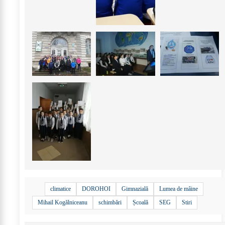
+
44
climatice
DOROHOI
Gimnazială
Lumea de mâine
Mihail Kogălniceanu
schimbări
Școală
SEG
Stiri