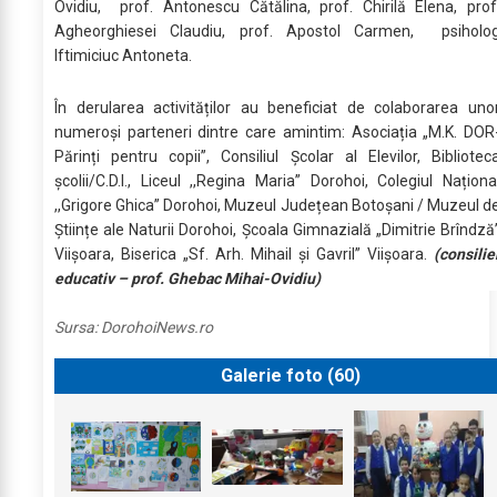
Ovidiu, prof. Antonescu Cătălina, prof. Chirilă Elena, prof
Agheorghiesei Claudiu, prof. Apostol Carmen, psiholo
Iftimiciuc Antoneta.
În derularea activităților au beneficiat de colaborarea uno
numeroși parteneri dintre care amintim: Asociația „M.K. DOR
Părinți pentru copii”, Consiliul Școlar al Elevilor, Bibliotec
școlii/C.D.I., Liceul ,,Regina Maria” Dorohoi, Colegiul Naționa
,,Grigore Ghica” Dorohoi, Muzeul Județean Botoșani / Muzeul d
Științe ale Naturii Dorohoi, Şcoala Gimnazială „Dimitrie Brîndză
Viişoara, Biserica „Sf. Arh. Mihail şi Gavril” Viişoara.
(consilie
educativ – prof. Ghebac Mihai-Ovidiu)
Sursa:
DorohoiNews.ro
Galerie foto (
60
)