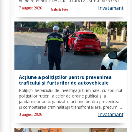
nr. de referință 2025-1-RO01-KA121-SCH-000333361,
organizată de contabilul-șef, doamna Hrab Cristina, și
Invatamant
7 august 2026
Galerie foto
secretarul unității, doamna Alexa...
Acțiune a polițiștilor pentru prevenirea
traficului și furturilor de autovehicule
Polițiștii Serviciului de Investigații Criminale, cu sprijinul
polițiștilor rutieri, a celor de ordine publică și a
jandarmilor au organizat o acțiune pentru prevenirea
și combaterea criminalității transfrontaliere, precum și
pentru combaterea traficului și furturilor de
Invatamant
3 august 2026
autovehicule, pe raza...