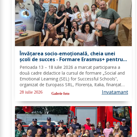
Învățarea socio-emoțională, cheia unei
școli de succes - Formare Erasmus+ pentru
două cadre didactice de la Școala
Perioada 13 – 18 iulie 2026 a marcat participarea a
Gimnazială „Spiru Haret” Dorohoi - FOTO
două cadre didactice la cursul de formare „Social and
Emotional Learning (SEL) for Successful Schools”,
organizat de Europass SRL, Florența, Italia, finanțat
prin programul de Acreditare Erasmus +, domeniul
Invatamant
28 iulie 2026
Galerie foto
educație școlară număr de referință...