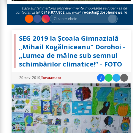
Daca sunteti martorul unor evenimente importante va rugam sa ne
contactati la tel:
0749.877.802
sau email:
redactia@dorohoinews.ro
SEG 2019 la Școala Gimnazială
„Mihail Kogălniceanu” Dorohoi -
„Lumea de mâine sub semnul
schimbărilor climatice!” - FOTO
f
29 nov. 2019
,
Invatamant