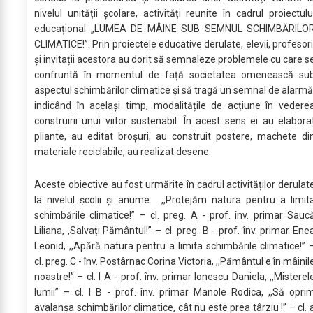
nivelul unității școlare, activități reunite în cadrul proiectulu
educațional „LUMEA DE MÂINE SUB SEMNUL SCHIMBĂRILO
CLIMATICE!”. Prin proiectele educative derulate, elevii, profesori
și invitații acestora au dorit să semnaleze problemele cu care s
confruntă în momentul de față societatea omenească su
aspectul schimbărilor climatice și să tragă un semnal de alarmă
indicând în același timp, modalitățile de acțiune în vedere
construirii unui viitor sustenabil. În acest sens ei au elabora
pliante, au editat broșuri, au construit postere, machete di
materiale reciclabile, au realizat desene.
Aceste obiective au fost urmărite în cadrul activităților derulat
la nivelul școlii și anume: ,,Protejăm natura pentru a limit
schimbările climatice!” – cl. preg. A - prof. înv. primar Sauc
Liliana, ,Salvați Pământul!” – cl. preg. B - prof. înv. primar Ene
Leonid, ,,Apără natura pentru a limita schimbările climatice!” 
cl. preg. C - înv. Postârnac Corina Victoria, ,,Pământul e în mâinil
noastre!” – cl. I A - prof. înv. primar Ionescu Daniela, ,,Misterel
lumii” – cl. I B - prof. înv. primar Manole Rodica, ,,Să opri
avalanşa schimbărilor climatice, cât nu este prea târziu !” – cl. 