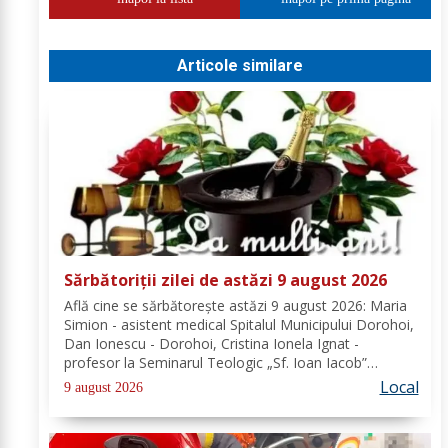
Articole similare
Sărbătoriții zilei de astăzi 9 august 2026
Află cine se sărbătoreşte astăzi 9 august 2026: Maria
Simion - asistent medical Spitalul Municipului Dorohoi,
Dan Ionescu - Dorohoi, Cristina Ionela Ignat -
profesor la Seminarul Teologic „Sf. Ioan Iacob”
Dorohoi, Ana-Maria Ojog - profesor- consilier
Local
9 august 2026
educativ Școala Gimnazială Nr. 1 Dumeni, Mihai...