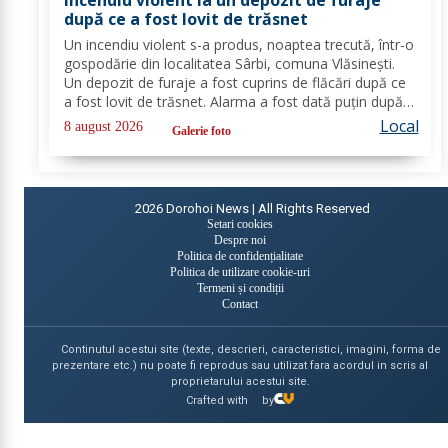
după ce a fost lovit de trăsnet
Un incendiu violent s-a produs, noaptea trecută, într-o
gospodărie din localitatea Sârbi, comuna Vlăsinești.
Un depozit de furaje a fost cuprins de flăcări după ce
a fost lovit de trăsnet. Alarma a fost dată puțin după
ora 22:00. La caz s-au deplasat, în cel mai scurt timp,
Local
8 august 2026
Galerie foto
pompierii din cadrul...
2026
Dorohoi News | All Rights Reserved
Setari cookies
Despre noi
Politica de confidențialitate
Politica de utilizare cookie-uri
Termeni și condiții
Contact
Continutul acestui site (texte, descrieri, caracteristici, imagini, forma de
prezentare etc.) nu poate fi reprodus sau utilizat fara acordul in scris al
proprietarului acestui site.
Crafted with
by