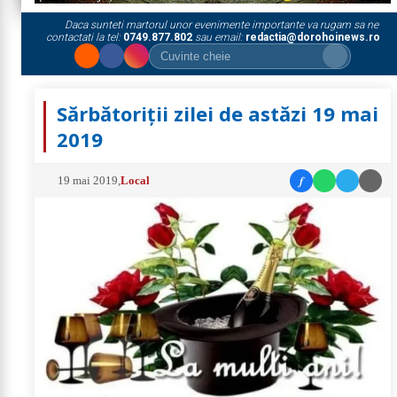
Daca sunteti martorul unor evenimente importante va rugam sa ne
contactati la tel:
0749.877.802
sau email:
redactia@dorohoinews.ro
Sărbătoriții zilei de astăzi 19 mai
2019
f
19 mai 2019
,
Local