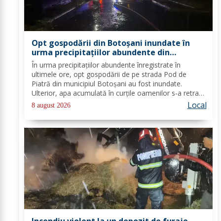
Opt gospodării din Botoșani inundate în
urma precipitațiilor abundente din
ultimele ore
În urma precipitațiilor abundente înregistrate în
ultimele ore, opt gospodării de pe strada Pod de
Piatră din municipiul Botoșani au fost inundate.
Ulterior, apa acumulată în curțile oamenilor s-a retras
pe carosabil. Pentru evacuarea apei, pompierii militari
Local
8 august 2026
din cadrul Detașamentului Botoșani au...
Incendiu violent la un depozit de furaje