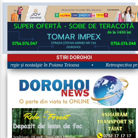
STIRI DOROHOI
 Energie și nostalgie în Poiana Teioasa
•
Retrospectiva prim