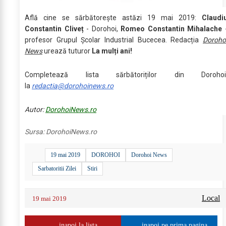
Află cine se sărbătoreşte astăzi 19 mai 2019:
Claudi
Constantin Cliveț
- Dorohoi,
Romeo Constantin Mihalache
profesor Grupul Școlar Industrial Bucecea. Redacția
Doroho
News
urează tuturor
La mulți ani!
Completează lista sărbătoriților din Dorohoi
la
redactia@dorohoinews.ro
Autor:
DorohoiNews.ro
Sursa:
DorohoiNews.ro
19 mai 2019
DOROHOI
Dorohoi News
Sarbatoritii Zilei
Stiri
Local
19 mai 2019
inapoi la lista
inapoi pe prima pagina