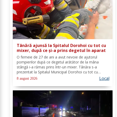
Tânără ajunsă la Spitalul Dorohoi cu tot cu
mixer, după ce și-a prins degetul în aparat
O femeie de 27 de ani a avut nevoie de ajutorul
pompierilor după ce degetul arătător de la mâna
stângă i-a rămas prins într-un mixer. Tânăra s-a
prezentat la Spitalul Municipal Dorohoi cu tot cu
aparatul electrocasnic, iar medicii au solicitat
Local
8 august 2026
intervenția salvatorilor. Pompierii din cadrul...