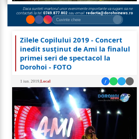
Daca sunteti martorul unor evenimente importante va rugam sa ne
contactati la tel:
0749.877.802
sau email:
redactia@dorohoinews.ro
Zilele Copilului 2019 - Concert
inedit susținut de Ami la finalul
primei seri de spectacol la
Dorohoi - FOTO
f
1 iun. 2019
,
Local