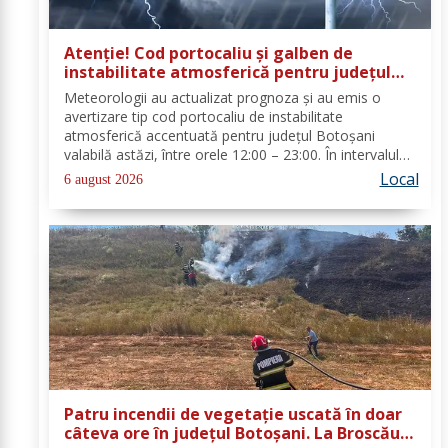
Atenție! Cod portocaliu și galben de
instabilitate atmosferică pentru județul
Botoșani
Meteorologii au actualizat prognoza și au emis o
avertizare tip cod portocaliu de instabilitate
atmosferică accentuată pentru județul Botoșani
valabilă astăzi, între orele 12:00 – 23:00. În intervalul
menționat vor fi perioade cu instabilitate atmosferică
Local
6 august 2026
accentuată ce se va manifesta prin...
Patru incendii de vegetație uscată în doar
câteva ore în județul Botoșani. La Broscăuți