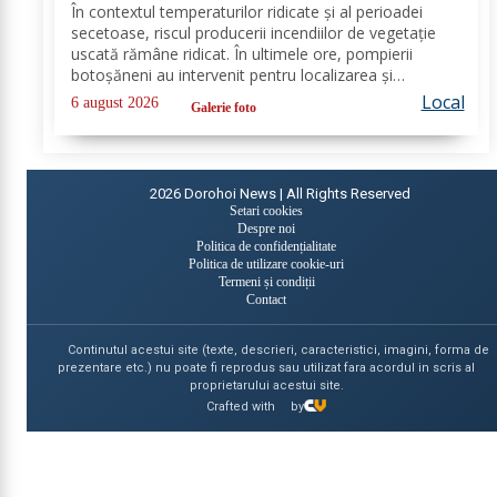
a ars un hectar de vegetație
În contextul temperaturilor ridicate și al perioadei
secetoase, riscul producerii incendiilor de vegetație
uscată rămâne ridicat. În ultimele ore, pompierii
botoșăneni au intervenit pentru localizarea și
lichidarea a patru incendii de vegetație uscată,
Local
6 august 2026
Galerie foto
produse în următoarele localități: Broscăuți –...
2026
Dorohoi News | All Rights Reserved
Setari cookies
Despre noi
Politica de confidențialitate
Politica de utilizare cookie-uri
Termeni și condiții
Contact
Continutul acestui site (texte, descrieri, caracteristici, imagini, forma de
prezentare etc.) nu poate fi reprodus sau utilizat fara acordul in scris al
proprietarului acestui site.
Crafted with
by