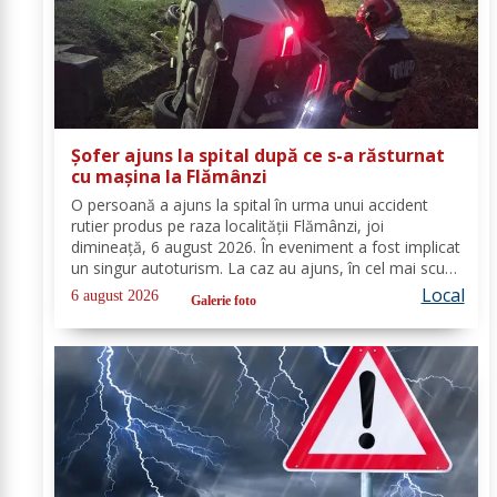
Șofer ajuns la spital după ce s-a răsturnat
cu mașina la Flămânzi
O persoană a ajuns la spital în urma unui accident
rutier produs pe raza localității Flămânzi, joi
dimineață, 6 august 2026. În eveniment a fost implicat
un singur autoturism. La caz au ajuns, în cel mai scurt
timp, pompierii din cadrul Punctului de Lucru Flămânzi,
Local
6 august 2026
Galerie foto
cu o autospecială de stingere și...