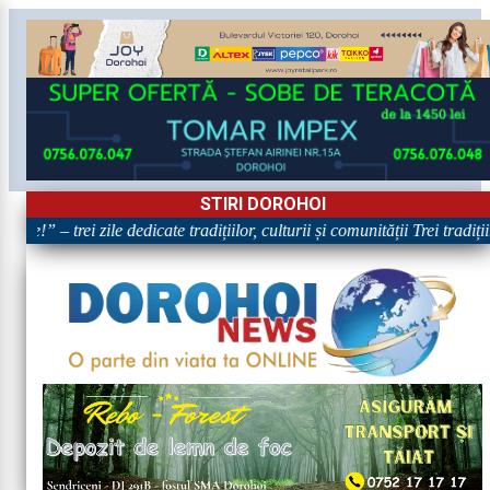
STIRI DOROHOI
e!” – trei zile dedicate tradițiilor, culturii și comunității Trei tradiți