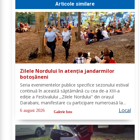
Articole similare
Zilele Nordului în atenția jandarmilor
botoșăneni
Seria evenimentelor publice specifice sezonului estival
continuă în această săptămână cu cea de-a XIII-a
ediție a Festivalului ,,Zilele Nordului" din orașul
Darabani, manifestare cu participare numeroasă la
care Inspectoratul de Jandarmi Județean Botoșani, în
Local
6 august 2026
Galerie foto
cooperare cu partenerii instituționali,...