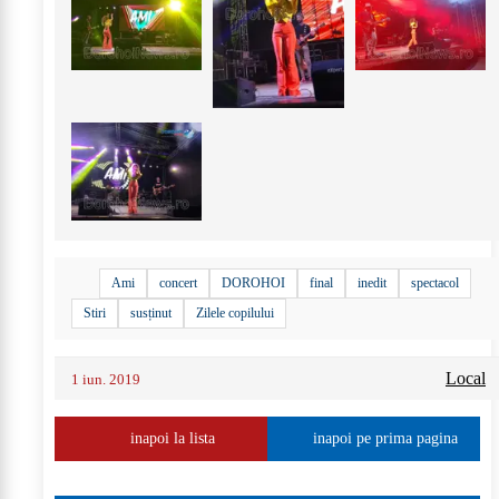
+
4
Ami
concert
DOROHOI
final
inedit
spectacol
Stiri
susținut
Zilele copilului
Local
1 iun. 2019
inapoi la lista
inapoi pe prima pagina