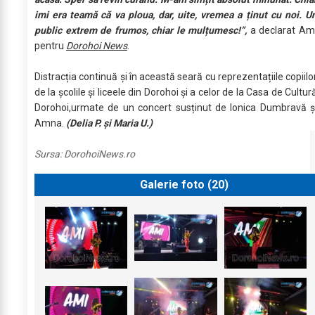
imi era teamă că va ploua, dar, uite, vremea a ținut cu noi. U
public extrem de frumos, chiar le mulțumesc!”,
a declarat Am
pentru
Dorohoi News
.
Distracția continuă și în această seară cu reprezentațiile copiilo
de la școlile și liceele din Dorohoi și a celor de la Casa de Cultur
Dorohoi,urmate de un concert susținut de Ionica Dumbravă ș
Amna.
(Delia P. și Maria U.)
Sursa:
DorohoiNews.ro
Galerie foto (
20
)