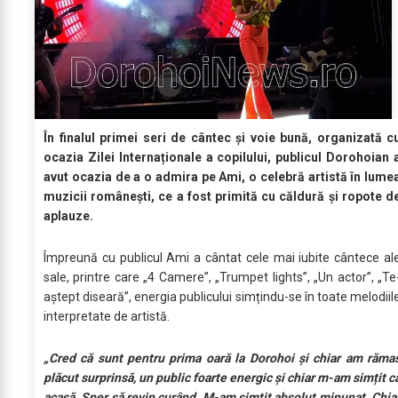
În finalul primei seri de cântec și voie bună, organizată c
ocazia Zilei Internaționale a copilului, publicul Dorohoian 
avut ocazia de a o admira pe Ami, o celebră artistă în lume
muzicii românești, ce a fost primită cu căldură și ropote d
aplauze.
Împreună cu publicul Ami a cântat cele mai iubite cântece al
sale, printre care „4 Camere”, „Trumpet lights”, „Un actor”, „Te
aștept diseară”, energia publicului simțindu-se în toate melodiil
interpretate de artistă.
„Cred că sunt pentru prima oară la Dorohoi și chiar am răma
plăcut surprinsă, un public foarte energic și chiar m-am simțit c
acasă. Sper să revin curând. M-am simțit absolut minunat. Chia