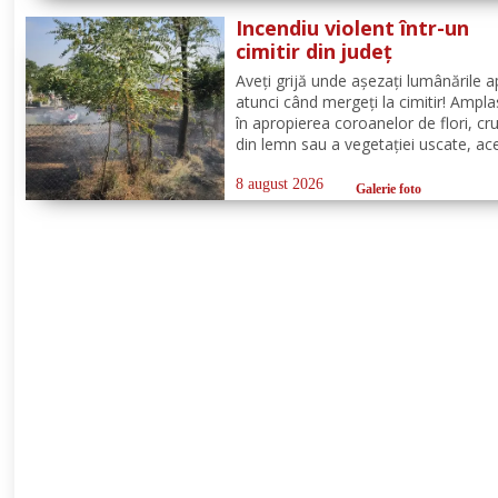
deplasat, în cel mai scurt timp, pomp
Incendiu violent într-un
din cadrul...
cimitir din județ
Aveți grijă unde așezați lumânările a
atunci când mergeți la cimitir! Ampl
în apropierea coroanelor de flori, cru
din lemn sau a vegetației uscate, ac
pot provoca incendii cu consecințe g
Un astfel de eveniment s-a produs ier
8 august 2026
Galerie foto
cimitirul din localitatea Ichimeni, co