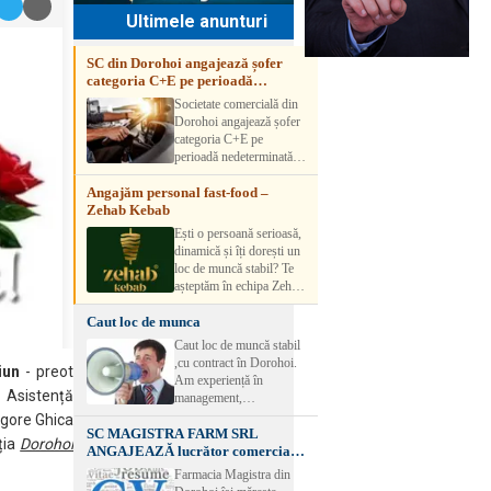
Ultimele anunturi
SC din Dorohoi angajează șofer
categoria C+E pe perioadă
nedeterminată
Societate comercială din
Dorohoi angajează șofer
categoria C+E pe
perioadă nedeterminată.
Candidatul trebuie să
Angajăm personal fast-food –
aibă experiență și atestat
Zehab Kebab
transport marfă. Pentru
detalii, vă rog să sunați la
Ești o persoană serioasă,
numărul de telefon.
dinamică și îți dorești un
loc de muncă stabil? Te
așteptăm în echipa Zehab
Kebab! Posturi
Caut loc de munca
disponibile: -
SHAORMAR AJUTOR
Caut loc de muncă stabil
BUCATAR 2/posturi -
,cu contract în Dorohoi.
iun
- preot
LUCRATOR
Am experiență în
COMERCIAL
 Asistență
management,
VANZATOR /2 posturi
contabilitate, ospătărie .
igore Ghica
OFERIM : Contract de
SC MAGISTRA FARM SRL
Rog seriozitate
ția
Dorohoi
muncă Program flexibil
ANGAJEAZĂ lucrător comercial –
Salariu motivant, în
DOROHOI
Farmacia Magistra din
funcție de experienț