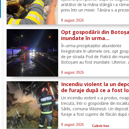
arătător de la mâna stângă i-a răma
prins într-un mixer. Tânăra s-a preze
la Spitalul Municipal Dorohoi cu tot 
aparatul electrocasnic, iar medicii au
8 august 2026
solicitat intervenția salvatorilor. Pom
Opt gospodării din Botoșa
din cadrul...
inundate în urma
precipitațiilor abundente 
În urma precipitațiilor abundente
ultimele ore
înregistrate în ultimele ore, opt gosp
de pe strada Pod de Piatră din munic
Botoșani au fost inundate. Ulterior,
acumulată în curțile oamenilor s-a r
pe carosabil. Pentru evacuarea apei,
8 august 2026
pompierii militari din cadrul
Incendiu violent la un dep
Detașamentului Botoșani au...
de furaje după ce a fost lo
de trăsnet
Un incendiu violent s-a produs, noa
trecută, într-o gospodărie din localit
Sârbi, comuna Vlăsinești. Un depozit
furaje a fost cuprins de flăcări după 
fost lovit de trăsnet. Alarma a fost 
puțin după ora 22:00. La caz s-au
8 august 2026
Galerie foto