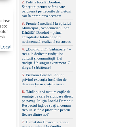
ierii
2
.
Poliția locală Dorohoi:
reglaj lombar electric
Sancțiuni pentru șoferii care
pentru șofer și pasager
parchează pe trecerile de pietoni
Volan multifuncțional
sau în apropierea acestora
îmbrăcat în piele, cu
prinse
padele pentru schimbarea
3
.
Premieră medicală la Spitalul
treptelor Adaptive cruise
asate
Municipal „Academician Leon
control, asistent
cilor
Dănăilă” Dorohoi – prima
schimbare bandă și
estea
artroplastie totală de șold
menținere bandă Faruri
necimentată, realizată cu succes
rave.
bi-xenon adaptive cu
Local
i, în
funcție Cornering,
4
.
„Dorohoiul, în Sărbătoare!” –
muna...
asistent fază lungă
trei zile dedicate tradițiilor,
automată , lumini de zi
culturii și comunității Trei
LED, proiectoare ceață
tradiții. Un singur eveniment. O
LED, spălătoare faruri
singură sărbătoare!
Senzori parcare
5
.
Primăria Dorohoi: Anunț
față/spate, cameră
privind execuția lucrărilor de
marșarier Keyless entry
dezinsecție în spațiile verzi
& start, geamuri electrice
față/spate, oglinzi
6
.
Tânăr pus să măture cojile de
electrice, încălzite și
seminţe pe care le aruncase direct
rabatabile Sistem hands-
pe pavaj. Poliţia Locală Dorohoi:
free, Bluetooth, USB
Respectul față de spațiul comun
Sistem start/stop, frână
trebuie să fie o prioritate pentru
de parcare electrică,
fiecare dintre noi”
anvelope vară runflat
Control presiune pneuri,
7
.
Bărbat din Broscăuți reținut
filtru de particule,
pentru violență în familie