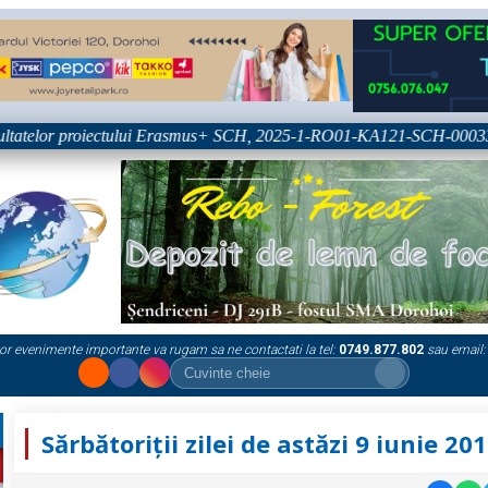
tatelor proiectului Erasmus+ SCH, 2025-1-RO01-KA121-SCH-000333361
or evenimente importante va rugam sa ne contactati la tel:
0749.877.802
sau email:
Sărbătoriții zilei de astăzi 9 iunie 20