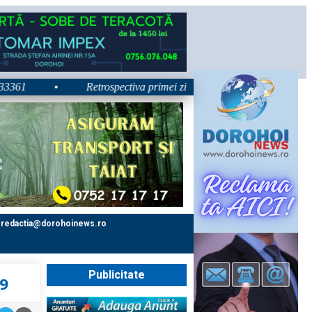
•
Retrospectiva primei zile la Zilele Nordului 2026: Dezbate
redactia@dorohoinews.ro
Publicitate
19