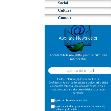
Social
Cultura
Contact
Abonare Newsletter
Aboneaza-te la newsletter pentru a primi cele
mai noi stiri!
Am fost informat(a) despre Politica de
Confidentialitate si de Securitate a prelucrarii datelor
cu caracter personal, declar ca am peste 16 ani si
sunt de acord cu prelucrarea datelor cu caracter
personal:
- pentru ofertare comerciala
- pentru activitati promotionale: concursuri,
reclame, publicitate