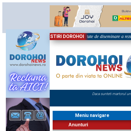
STIRI DOROHOI
țional „Grigore Ghica” Dorohoi - Activitate de diseminare a rezul
Daca sunteti martorul un
Meniu navigare
Anunturi