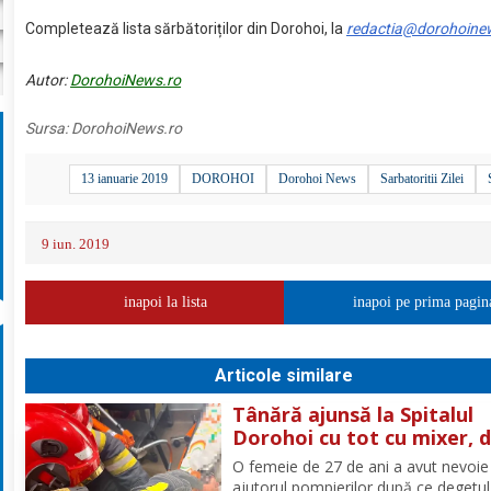
Completează lista sărbătoriților din Dorohoi, la
redactia@dorohoine
Autor:
DorohoiNews.ro
Sursa:
DorohoiNews.ro
13 ianuarie 2019
DOROHOI
Dorohoi News
Sarbatoritii Zilei
9 iun. 2019
inapoi la lista
inapoi pe prima pagin
Articole similare
Tânără ajunsă la Spitalul
Dorohoi cu tot cu mixer, 
ce și-a prins degetul în ap
O femeie de 27 de ani a avut nevoie
ajutorul pompierilor după ce degetul