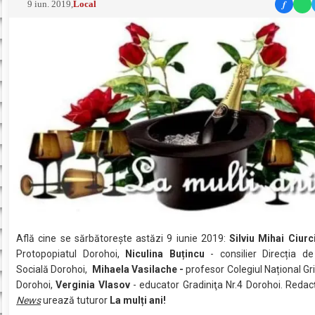
f
9 iun. 2019
,
Local
Află cine se sărbătoreşte astăzi 9 iunie 2019:
Silviu Mihai Ciurc
Protopopiatul Dorohoi,
Niculina Buțincu
- consilier Direcția de
Socială Dorohoi,
Mihaela Vasilache -
profesor Colegiul Național Gr
Dorohoi,
Verginia Vlasov
- educator Gradiniţa Nr.4 Dorohoi. Redac
News
urează tuturor
La mulți ani!