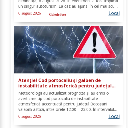
dimineață, 6 august 2026. În eveniment a fost implicat
un singur autoturism. La caz au ajuns, în cel mai scurt
timp, pompierii din cadrul Punctului de Lucru Flămânzi,
Local
6 august 2026
Galerie foto
cu o autospecială de stingere și...
Atenție! Cod portocaliu și galben de
instabilitate atmosferică pentru județul
Botoșani
Meteorologii au actualizat prognoza și au emis o
avertizare tip cod portocaliu de instabilitate
atmosferică accentuată pentru județul Botoșani
valabilă astăzi, între orele 12:00 – 23:00. În intervalul
menționat vor fi perioade cu instabilitate atmosferică
Local
6 august 2026
accentuată ce se va manifesta prin...