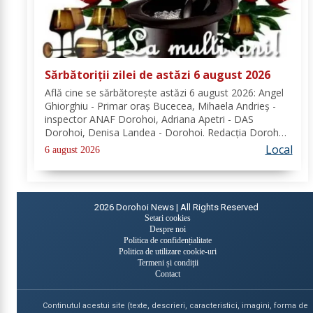
Sărbătoriții zilei de astăzi 6 august 2026
Află cine se sărbătoreşte astăzi 6 august 2026: Angel
Ghiorghiu - Primar oraș Bucecea, Mihaela Andrieș -
inspector ANAF Dorohoi, Adriana Apetri - DAS
Dorohoi, Denisa Landea - Dorohoi. Redacția Dorohoi
News urează tuturor La mulți ani! Completează lista
Local
6 august 2026
sărbătoriților din Dorohoi, la...
2026
Dorohoi News | All Rights Reserved
Setari cookies
Despre noi
Politica de confidențialitate
Politica de utilizare cookie-uri
Termeni și condiții
Contact
Continutul acestui site (texte, descrieri, caracteristici, imagini, forma de