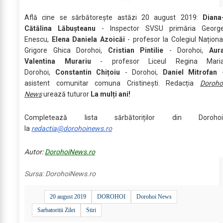
Află cine se sărbătoreşte astăzi 20 august 2019:
Diana
Cătălina Lăbușteanu
- Inspector SVSU primăria Georg
Enescu,
Elena Daniela Azoicăi
- profesor la Colegiul Naționa
Grigore Ghica Dorohoi,
Cristian Pintilie
- Dorohoi,
Aur
Valentina Murariu
- profesor Liceul Regina Mari
Dorohoi,
Constantin Chițoiu
- Dorohoi,
Daniel Mitrofan
asistent comunitar comuna Cristinești. Redacția
Doroho
News
urează tuturor
La mulți ani!
Completează lista sărbătoriților din Dorohoi
la
redactia@dorohoinews.ro
Autor:
DorohoiNews.ro
Sursa:
DorohoiNews.ro
20 august 2019
DOROHOI
Dorohoi News
Sarbatoritii Zilei
Stiri