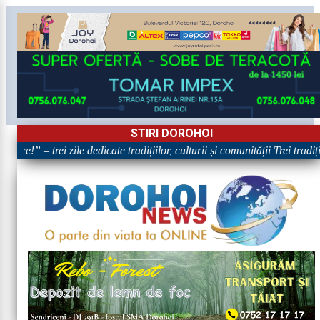
STIRI DOROHOI
are!” – trei zile dedicate tradițiilor, culturii și comunității Trei tradi