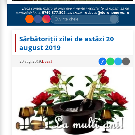
Daca sunteti martorul unor evenimente importante va rugam sa ne
contactati la tel:
0749.877.802
sau email:
redactia@dorohoinews.ro
Sărbătoriții zilei de astăzi 20
august 2019
f
20 aug. 2019
,
Local