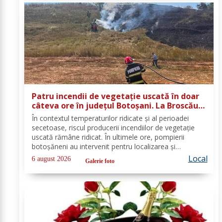
Patru incendii de vegetație uscată în doar
câteva ore în județul Botoșani. La Broscăuți
a ars un hectar de vegetație
În contextul temperaturilor ridicate și al perioadei
secetoase, riscul producerii incendiilor de vegetație
uscată rămâne ridicat. În ultimele ore, pompierii
botoșăneni au intervenit pentru localizarea și
lichidarea a patru incendii de vegetație uscată,
Local
6 august 2026
Galerie foto
produse în următoarele localități: Broscăuți –...