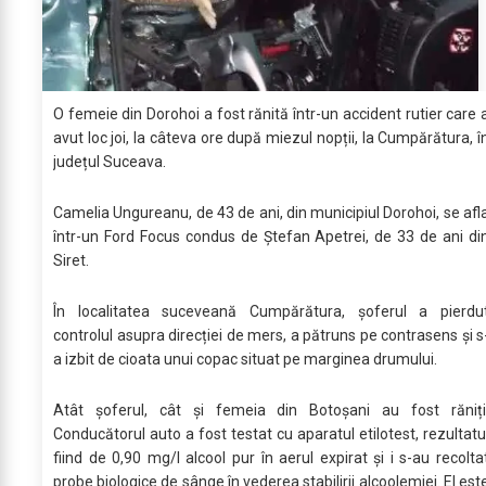
O femeie din Dorohoi a fost rănită într-un accident rutier care 
avut loc joi, la câteva ore după miezul nopții, la Cumpărătura, î
județul Suceava.
Camelia Ungureanu, de 43 de ani, din municipiul Dorohoi, se afl
într-un Ford Focus condus de Ștefan Apetrei, de 33 de ani di
Siret.
În localitatea suceveană Cumpărătura, șoferul a pierdu
controlul asupra direcției de mers, a pătruns pe contrasens și s
a izbit de cioata unui copac situat pe marginea drumului.
Atât șoferul, cât și femeia din Botoșani au fost răniți
Conducătorul auto a fost testat cu aparatul etilotest, rezultatu
fiind de 0,90 mg/l alcool pur în aerul expirat și i s-au recolta
probe biologice de sânge în vederea stabilirii alcoolemiei. El est