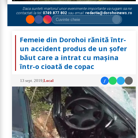
Daca sunteti martorul unor evenimente importante va rugam sa ne
contactati la tel:
0749.877.802
sau email:
redactia@dorohoinews.ro
Femeie din Dorohoi rănită într-
un accident produs de un șofer
băut care a intrat cu mașina
într-o cioată de copac
f
13 sept. 2019
,
Local