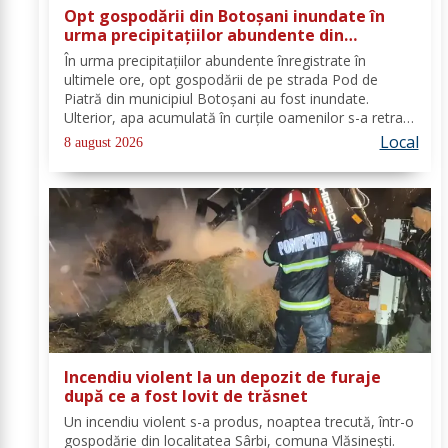
Opt gospodării din Botoșani inundate în
urma precipitațiilor abundente din
ultimele ore
În urma precipitațiilor abundente înregistrate în
ultimele ore, opt gospodării de pe strada Pod de
Piatră din municipiul Botoșani au fost inundate.
Ulterior, apa acumulată în curțile oamenilor s-a retras
pe carosabil. Pentru evacuarea apei, pompierii militari
Local
8 august 2026
din cadrul Detașamentului Botoșani au...
Incendiu violent la un depozit de furaje
după ce a fost lovit de trăsnet
Un incendiu violent s-a produs, noaptea trecută, într-o
gospodărie din localitatea Sârbi, comuna Vlăsinești.