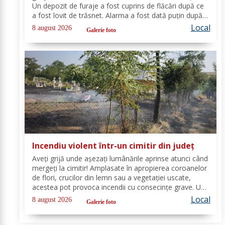
Un depozit de furaje a fost cuprins de flăcări după ce
a fost lovit de trăsnet. Alarma a fost dată puțin după
ora 22:00. La caz s-au deplasat, în cel mai scurt timp,
Local
8 august 2026
Galerie foto
pompierii din cadrul...
Incendiu violent într-un cimitir din județ
Aveți grijă unde așezați lumânările aprinse atunci când
mergeți la cimitir! Amplasate în apropierea coroanelor
de flori, crucilor din lemn sau a vegetației uscate,
acestea pot provoca incendii cu consecințe grave. Un
astfel de eveniment s-a produs ieri, în cimitirul din
Local
8 august 2026
Galerie foto
localitatea Ichimeni, comuna...