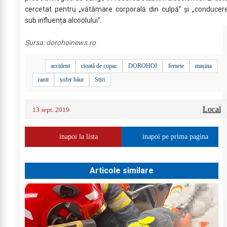
cercetat pentru „vătămare corporală din culpă” și „conducer
sub influența alcoolului”.
Sursa:
dorohoinews.ro
accident
cioată de copac
DOROHOI
femeie
mașina
ranit
șofer băut
Stiri
Local
13 sept. 2019
inapoi la lista
inapoi pe prima pagina
Articole similare