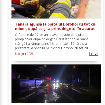
Tânără ajunsă la Spitalul Dorohoi cu tot cu
mixer, după ce și-a prins degetul în aparat
O femeie de 27 de ani a avut nevoie de ajutorul
pompierilor după ce degetul arătător de la mâna
stângă i-a rămas prins într-un mixer. Tânăra s-a
prezentat la Spitalul Municipal Dorohoi cu tot cu
aparatul electrocasnic, iar medicii au solicitat
Local
8 august 2026
intervenția salvatorilor. Pompierii din cadrul...