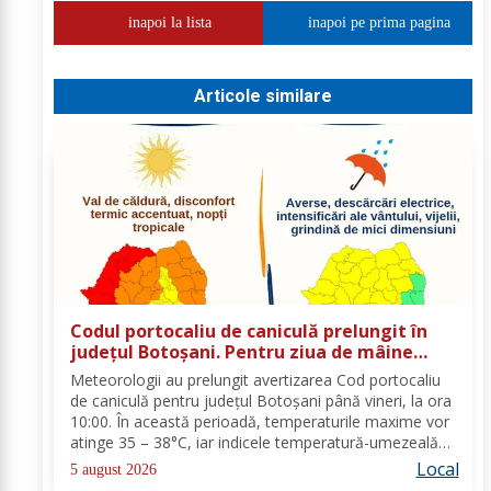
inapoi la lista
inapoi pe prima pagina
Articole similare
Codul portocaliu de caniculă prelungit în
județul Botoșani. Pentru ziua de mâine
sunt prognozate și furtuni
Meteorologii au prelungit avertizarea Cod portocaliu
de caniculă pentru județul Botoșani până vineri, la ora
10:00. În această perioadă, temperaturile maxime vor
atinge 35 – 38°C, iar indicele temperatură-umezeală
va depăși pragul critic de 80 de unități. Nopțile vor
Local
5 august 2026
rămâne tropicale, cu minime...