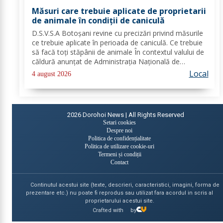
Măsuri care trebuie aplicate de proprietarii
de animale în condiții de caniculă
D.S.V.S.A Botoșani revine cu precizări privind măsurile
ce trebuie aplicate în perioada de caniculă. Ce trebuie
să facă toți stăpânii de animale În contextul valului de
căldură anunțat de Administrația Națională de
Meteorologie, Direcția Sanitară Veterinară și pentru
Local
4 august 2026
Siguranța Alimentelor Botoșani...
2026
Dorohoi News | All Rights Reserved
Setari cookies
Despre noi
Politica de confidențialitate
Politica de utilizare cookie-uri
Termeni și condiții
Contact
Continutul acestui site (texte, descrieri, caracteristici, imagini, forma de
prezentare etc.) nu poate fi reprodus sau utilizat fara acordul in scris al
proprietarului acestui site.
Crafted with
by