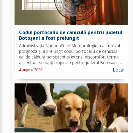
Codul portocaliu de caniculă pentru județul
Botoșani a fost prelungit
Administrația Națională de Meteorologie a actualizat
prognoza și a prelungit codul portocaliu de caniculă,
val de căldură persistent și intens, discomfort termic
accentuat și nopți tropicale pentru județul Botoșani,
până joi, la ora 10:00. Temperaturile maxime vor fi
Local
4 august 2026
cuprinse între 35 și 39 de...