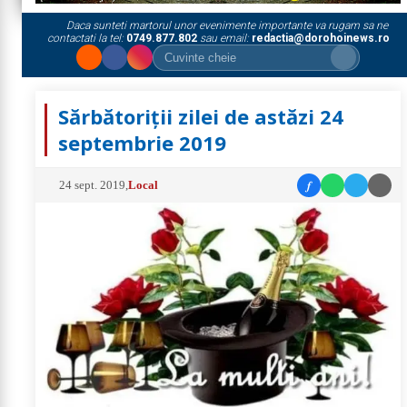
Daca sunteti martorul unor evenimente importante va rugam sa ne
contactati la tel:
0749.877.802
sau email:
redactia@dorohoinews.ro
Sărbătoriții zilei de astăzi 24
septembrie 2019
f
24 sept. 2019
,
Local