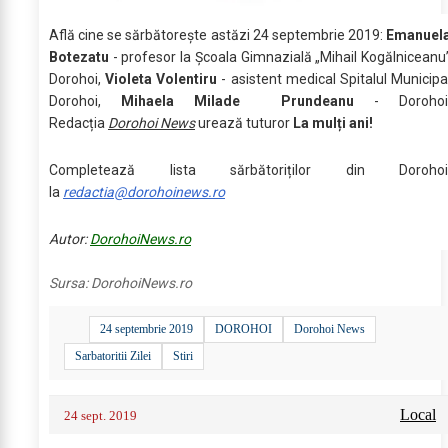
Află cine se sărbătoreşte astăzi 24 septembrie 2019:
Emanuel
Botezatu
- profesor la Școala Gimnazială „Mihail Kogălniceanu
Dorohoi,
Violeta Volentiru
- asistent medical Spitalul Municipa
Dorohoi,
Mihaela Milade Prundeanu
- Dorohoi
Redacția
Dorohoi News
urează tuturor
La mulți ani!
Completează lista sărbătoriților din Dorohoi
la
redactia@dorohoinews.ro
Autor:
DorohoiNews.ro
Sursa:
DorohoiNews.ro
24 septembrie 2019
DOROHOI
Dorohoi News
Sarbatoritii Zilei
Stiri
Local
24 sept. 2019