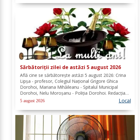
Sărbătoriții zilei de astăzi 5 august 2026
Află cine se sărbătoreşte astăzi 5 august 2026: Crina
Lipșa - profesor, Colegiul Național Grigore Ghica
Dorohoi, Mariana Mihăileanu - Spitalul Municipal
Dorohoi, Nelu Moroșanu - Poliția Dorohoi. Redacția
Dorohoi News urează tuturor La mulți ani!
Local
5 august 2026
Completează lista sărbătoriților din Dorohoi, la...