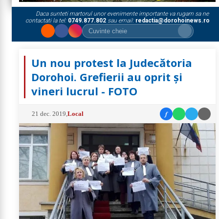
Daca sunteti martorul unor evenimente importante va rugam sa ne
contactati la tel:
0749.877.802
sau email:
redactia@dorohoinews.ro
Un nou protest la Judecătoria
Dorohoi. Grefierii au oprit și
vineri lucrul - FOTO
f
21 dec. 2019
,
Local