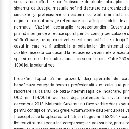
social atunci când se pun în discuție drepturile salariaților di
sistemul de Justiție, măsurile nefiind discutate cu organizațiil
sindicale și profesionale din sistem, cu atât mai mult, n
deținem nicio informație referitoare la draftul proiectului de ac
normativ. Văzând declarațiile reprezentanților Guvernulu
privind intenția de a reduce sporul pentru condiții periculoase ş
vătămătoare, ne opunem vehement unei astfel de intenții î
cazul în care va fi aplicabilă şi salariaților din sistemul d
Justiție, aceasta conducând la reducerea valorii nete a acestu
spor și, implicit, diminuări salariale cu sume cuprinse între 250 ș
1000 lei, la salariul net.
Precizăm faptul că, în prezent, deși sporurile de car
beneficiază categoria noastră profesională sunt calculate pri
raportare la salariul de bază/indemnizația de încadrare, pri
OUG nr. 114/2018 au fost deja plafonate la nivelul luni
decembrie 2018. Mai mult, Guvernul nu face vorbire dacă sporu
pentru condiții de muncă grele, vătămătoare sau periculoase v
fi exceptat de la aplicarea art. 25 din Legea nr. 153/2017 car
limitează suma sporurilor, compensațiilor, adaosurilor, primelor