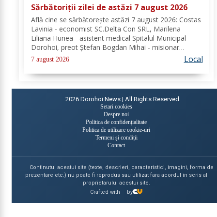
Sărbătoriții zilei de astăzi 7 august 2026
Află cine se sărbătoreşte astăzi 7 august 2026: Costas
Lavinia - economist SC.Delta Con SRL, Marilena
Liliana Hunea - asistent medical Spitalul Municipal
Dorohoi, preot Ștefan Bogdan Mihai - misionar
protopopesc Protopopiatul Dorohoi, Marcela Simona
Local
7 august 2026
Vieru - profesor Grup Școlar Alexandru Vlahuță...
2026
Dorohoi News | All Rights Reserved
Setari cookies
Despre noi
Politica de confidențialitate
Politica de utilizare cookie-uri
Termeni și condiții
Contact
Continutul acestui site (texte, descrieri, caracteristici, imagini, forma de
prezentare etc.) nu poate fi reprodus sau utilizat fara acordul in scris al
proprietarului acestui site.
Crafted with
by