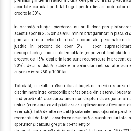
premiilor şi indemnizațiilor, inclusiv cele pentru hrană şi vacanță
acordate cumulat pe total buget pentru fiecare ordonator d
credite la 30%.
În această situație, pierderea nu ar fi doar prin plafonare
acestui spor la 25% din salariul minim brut garantat în plată, ci ș
prin acordarea celorlalte două sporuri ale personalului di
justiție în procent de doar 5% – spor suprasolicitar
neuropsihică și spor confidențialitate (în prezent fiind plătite î
procent de 15%, deși prin lege sunt recunoscute în procent d
30%), deci, o dublă scădere a salariului net cu alte sum
cuprinse între 250 și 1000 lei.
Totodată, celelalte măsuri fiscal bugetare mențin starea d
discriminare între categoriile profesionale din sistemul bugetar
fiind prevăzută acordarea anumitor drepturi discreționar și n
unitar (cum este cazul plății orelor suplimentare efectuate, d
exemplu), față de alte inechități salariale nesoluționate până l
momentul de față - acordarea neunitară a cuantumului total a
sporurilor și calculul greșit al coeficienților
de ierarhizare prevăzuți în grila anexă la Legea nr. 153/201