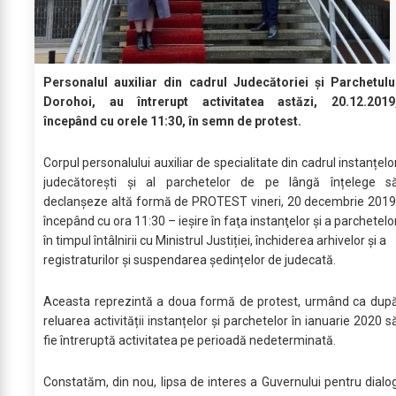
Personalul auxiliar din cadrul Judecătoriei și Parchetulu
Dorohoi, au întrerupt activitatea astăzi, 20.12.2019
începând cu orele 11:30, în semn de protest.
Corpul personalului auxiliar de specialitate din cadrul instanțelo
judecătorești şi al parchetelor de pe lângă înțelege s
declanșeze altă formă de PROTEST vineri, 20 decembrie 2019
începând cu ora 11:30 – ieşire în faţa instanţelor şi a parchetelo
în timpul întâlnirii cu Ministrul Justiției, închiderea arhivelor și a
registraturilor și suspendarea ședințelor de judecată.
Aceasta reprezintă a doua formă de protest, urmând ca dup
reluarea activității instanțelor și parchetelor în ianuarie 2020 s
fie întreruptă activitatea pe perioadă nedeterminată.
Constatăm, din nou, lipsa de interes a Guvernului pentru dialo