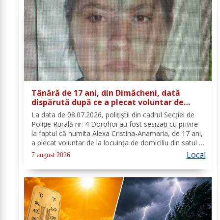
Tânără de 17 ani, din Dimăcheni, dată
dispărută după ce a plecat voluntar de
acasă și nu a mai revenit
La data de 08.07.2026, polițiștii din cadrul Secției de
Poliție Rurală nr. 4 Dorohoi au fost sesizați cu privire
la faptul că numita Alexa Cristina-Anamaria, de 17 ani,
a plecat voluntar de la locuința de domiciliu din satul și
comuna Dimăcheni, județul Botoșani. Semnalmentele
Local
7 august 2026
numitei Alexa...