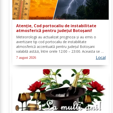
Atenție, Cod portocaliu de instabilitate
atmosferică pentru județul Botoșani!
Meteorologii au actualizat prognoza și au emis o
avertizare tip cod portocaliu de instabilitate
atmosferică accentuată pentru județul Botoșani
valabilă astăzi, între orele 12:00 – 23:00. Aceasta se va
manifesta prin intensificări ale vântului, vijelii puternice
Local
7 august 2026
(rafale de 70...90 km/h), averse...