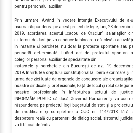
pentru personalul auxiliar.
Prin urmare, Având în vedere intenția Executivului de a-ș
asuma răspunderea pe acest proiect de lege, luni, 23 decembri
2019, acordarea acestui „cadou de Crăciun” salariaților di
sistemul de Justiție va conduce la blocarea efectivă a activități
în instanțe și parchete, nu doar la proteste spontane sau p
perioadă determinată. Luând act de protestul spontan a
colegilor personal auxiliar de specialitate din
instanțele și parchetele din București de azi, 19 decembri
2019, În virtutea dreptului constituțional la liberă exprimare și î
urma deciziei luate de organele de conducere ale organizațiilo
noastre sindicale și profesionale, Față de locul și rolul categorie
noastre profesionale în înfăptuirea actului de justiție
INFORMĂM PUBLIC că dacă Guvernul României își va asum
răspunderea pe proiectul legii bugetului de stat și a proiectulu
de modificare și completare a OUG nr. 114/2018 fără 
dezbatere reală cu partenerii de dialog social, sistemul judicia
va fi blocat definitiv.