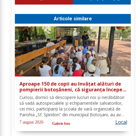
Articole similare
Aproape 150 de copii au învățat alături de
pompierii botoșăneni, că siguranța începe
cu un gest simplu
Curioși, dornici să descopere lucruri noi și nerăbdători
să vadă autospecialele și echipamentele salvatorilor,
cei mici, participanți la școala de vară organizată de
Parohia „Sf. Spiridon” din municipiul Botoșani, au avut
parte de o întâlnire interactivă despre prevenirea
Local
7 august 2026
Galerie foto
situațiilor de urgență și...