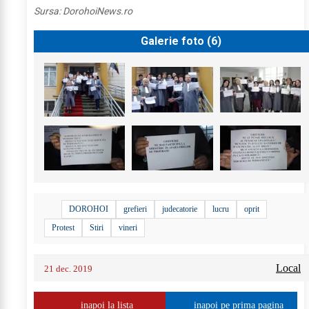
Sursa:
DorohoiNews.ro
Galerie foto (
6
)
DOROHOI
grefieri
judecatorie
lucru
oprit
Protest
Stiri
vineri
Local
21 dec. 2019
inapoi la lista
inapoi pe prima pagina