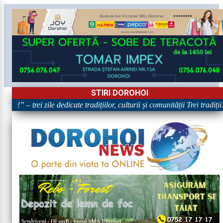
STIRI DOROHOI
e!” – trei zile dedicate tradițiilor, culturii și comunității Trei tradiți