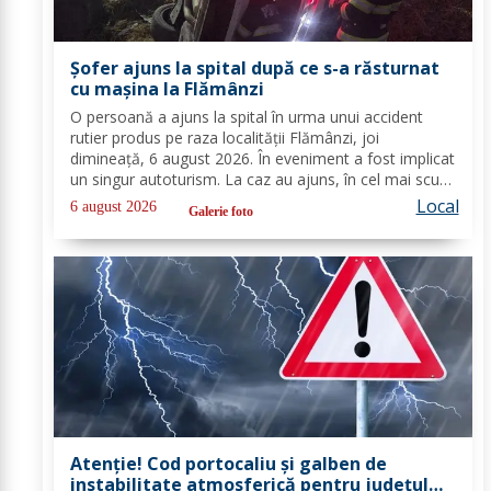
Șofer ajuns la spital după ce s-a răsturnat
cu mașina la Flămânzi
O persoană a ajuns la spital în urma unui accident
rutier produs pe raza localității Flămânzi, joi
dimineață, 6 august 2026. În eveniment a fost implicat
un singur autoturism. La caz au ajuns, în cel mai scurt
timp, pompierii din cadrul Punctului de Lucru Flămânzi,
Local
6 august 2026
Galerie foto
cu o autospecială de stingere și...
Atenție! Cod portocaliu și galben de
instabilitate atmosferică pentru județul