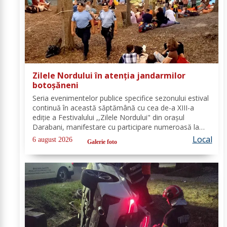
Zilele Nordului în atenția jandarmilor
botoșăneni
Seria evenimentelor publice specifice sezonului estival
continuă în această săptămână cu cea de-a XIII-a
ediție a Festivalului ,,Zilele Nordului" din orașul
Darabani, manifestare cu participare numeroasă la
care Inspectoratul de Jandarmi Județean Botoșani, în
Local
6 august 2026
Galerie foto
cooperare cu partenerii instituționali,...