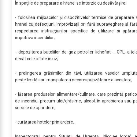
În spaţiile de preparare a hranei se interzic cu desăvârşire:
- folosirea mijloacelor şi dispozitivelor termice de preparare 
hranei cu defecţiuni, improvizaţii ori fără supraveghere şi făr
respectarea instrucţiunilor specifice de utilizare şi apărar
împotriva incendiilor;
- depozitarea buteliilor de gaz petrolier lichefiat – GPL, altel
decât cele aflate în uz;
- prelingerea grăsimilor din tăvi, utilizarea vaselor umplut
peste limită sau manipularea necorespunzătoare a acestora;
- lăsarea produselor alimentare/culinare, care prezintă perico
de incendiu, precum ulei/grăsime, alcool, în apropierea sau p
sursele de aprindere;
- curăţarea hotelor prin ardere.
Inspectoratul pentru Situaţii de Urgenţă „Nicolae Iorga” a