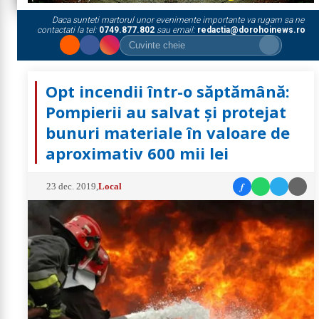
Daca sunteti martorul unor evenimente importante va rugam sa ne
contactati la tel:
0749.877.802
sau email:
redactia@dorohoinews.ro
Opt incendii într-o săptămână:
Pompierii au salvat şi protejat
bunuri materiale în valoare de
aproximativ 600 mii lei
f
23 dec. 2019
,
Local