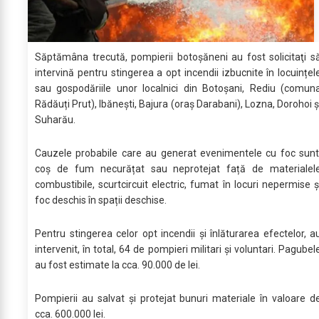
Săptămâna trecută, pompierii botoşăneni au fost solicitaţi s
intervină pentru stingerea a opt incendii izbucnite în locuințel
sau gospodăriile unor localnici din Botoșani, Rediu (comun
Rădăuți Prut), Ibănești, Bajura (oraș Darabani), Lozna, Dorohoi ș
Suharău.
Cauzele probabile care au generat evenimentele cu foc sunt
coș de fum necurățat sau neprotejat față de materialel
combustibile, scurtcircuit electric, fumat în locuri nepermise ș
foc deschis în spații deschise.
Pentru stingerea celor opt incendii şi înlăturarea efectelor, a
intervenit, în total, 64 de pompieri militari și voluntari. Pagubel
au fost estimate la cca. 90.000 de lei.
Pompierii au salvat şi protejat bunuri materiale în valoare d
cca. 600.000 lei.