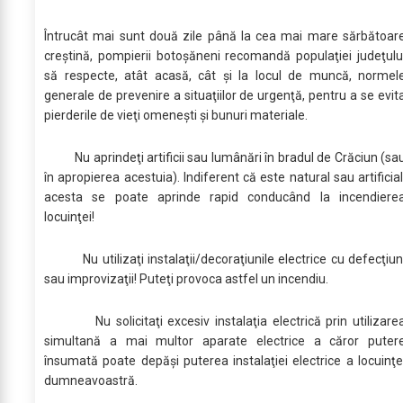
Întrucât mai sunt două zile până la cea mai mare sărbătoar
creștină, pompierii botoșăneni recomandă populaţiei judeţulu
să respecte, atât acasă, cât şi la locul de muncă, normel
generale de prevenire a situaţiilor de urgenţă, pentru a se evit
pierderile de vieţi omeneşti şi bunuri materiale.
Nu aprindeţi artificii sau lumânări în bradul de Crăciun (sa
în apropierea acestuia). Indiferent că este natural sau artificial
acesta se poate aprinde rapid conducând la incendiere
locuinţei!
Nu utilizaţi instalaţii/decoraţiunile electrice cu defecţiun
sau improvizaţii! Puteţi provoca astfel un incendiu.
Nu solicitaţi excesiv instalaţia electrică prin utilizare
simultană a mai multor aparate electrice a căror puter
însumată poate depăşi puterea instalaţiei electrice a locuinţe
dumneavoastră.