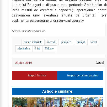
Judeţului Botoşani a dispus pentru perioada Sărbătorilor d
Iarnă măsuri de creştere a capacităţii operaţionale pentr
gestionarea unor eventuale situaţii de urgenţă, pri
suplimentarea persoanelor din serviciul operativ.
Sursa:
dorohoinews.ro
bunuri materiale
incendii
pompieri
protejat
salvat
săptămâna
Stiri
Valoare
Local
23 dec. 2019
inapoi la lista
inapoi pe prima pagina
Articole similare