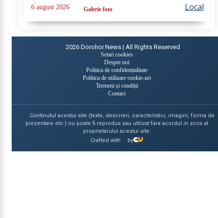
lichidarea a patru incendii de vegetație uscată,
Local
6 august 2026
Galerie foto
produse în următoarele localități: Broscăuți –...
2026
Dorohoi News | All Rights Reserved
Setari cookies
Despre noi
Politica de confidențialitate
Politica de utilizare cookie-uri
Termeni și condiții
Contact
Continutul acestui site (texte, descrieri, caracteristici, imagini, forma de
prezentare etc.) nu poate fi reprodus sau utilizat fara acordul in scris al
proprietarului acestui site.
Crafted with
by