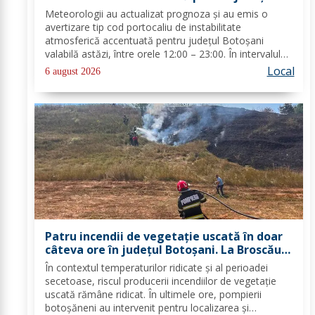
Botoșani
Meteorologii au actualizat prognoza și au emis o
avertizare tip cod portocaliu de instabilitate
atmosferică accentuată pentru județul Botoșani
valabilă astăzi, între orele 12:00 – 23:00. În intervalul
menționat vor fi perioade cu instabilitate atmosferică
Local
6 august 2026
accentuată ce se va manifesta prin...
Patru incendii de vegetație uscată în doar
câteva ore în județul Botoșani. La Broscăuți
a ars un hectar de vegetație
În contextul temperaturilor ridicate și al perioadei
secetoase, riscul producerii incendiilor de vegetație
uscată rămâne ridicat. În ultimele ore, pompierii
botoșăneni au intervenit pentru localizarea și