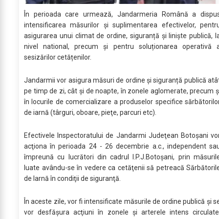
În perioada care urmează, Jandarmeria Română a dispu
intensificarea măsurilor și suplimentarea efectivelor, pentr
asigurarea unui climat de ordine, siguranță și liniște publică, l
nivel national, precum și pentru soluționarea operativă 
sesizărilor cetățenilor.
Jandarmii vor asigura măsuri de ordine și siguranță publică atâ
pe timp de zi, cât şi de noapte, în zonele aglomerate, precum ş
în locurile de comercializare a produselor specifice sărbătorilo
de iarnă (târguri, oboare, pieţe, parcuri etc).
Efectivele Inspectoratului de Jandarmi Judeţean Botoşani vo
acţiona în perioada 24 - 26 decembrie a.c., independent sa
împreună cu lucrători din cadrul I.P.J.Botoșani, prin măsuril
luate avându-se în vedere ca cetăţenii să petreacă Sărbătoril
de Iarnă în condiţii de siguranţă.
În aceste zile, vor fi intensificate măsurile de ordine publică şi s
vor desfăşura acţiuni în zonele şi arterele intens circulate