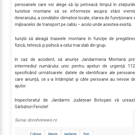
persoanele care vor alege să își petreacă timpul în stațiunil
turistice montane să se informeze asupra stării vremii
itinerariului, a condiţiilor climatice locale, starea de funcţionare 
mijloacelor de transport pe cablu – acolo unde acestea există;
turiștii să aleagă traseele montane în funcţie de pregătire
fizică, tehnică şi psihică a celui mai slab din grup;
în caz de accident, să anunțe Jandarmeria Montană pri
intermediul numărului unic pentru apeluri de urgenţă 112
specificând următoarele: datele de identificare ale persoane
care anunță, ce s-a întâmplat și câte persoane au nevoie d
ajutor.
Inspectoratul de Jandarmi Județean Botoșani vă ureaz
Sărbători Fericite!
Sursa:
dorohoinews.ro
Crăciun
datorie
jandarmi
Stiri