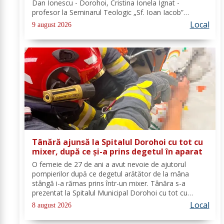
Dan Ionescu - Dorohoi, Cristina Ionela Ignat -
profesor la Seminarul Teologic „Sf. Ioan Iacob”
Dorohoi, Ana-Maria Ojog - profesor- consilier
Local
9 august 2026
educativ Școala Gimnazială Nr. 1 Dumeni, Mihai...
Tânără ajunsă la Spitalul Dorohoi cu tot cu
mixer, după ce și-a prins degetul în aparat
O femeie de 27 de ani a avut nevoie de ajutorul
pompierilor după ce degetul arătător de la mâna
stângă i-a rămas prins într-un mixer. Tânăra s-a
prezentat la Spitalul Municipal Dorohoi cu tot cu
aparatul electrocasnic, iar medicii au solicitat
Local
8 august 2026
intervenția salvatorilor. Pompierii din cadrul...