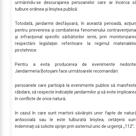
urmărindu-se descurajarea persoanelor care ar încerca s
tulbure ordinea şi liniştea publică.
Totodată, jandarmii desfăşoară, în această perioadă, acţiun
pentru prevenirea şi combaterea fenomenului contravenţiona
şi infracţional specific sărbătorilor iernii, prin monitorizare
respectării legislaţiei referitoare la regimul materialelo
pirotehnice.
Pentru a evita producerea de evenimente nedorite
Jandarmeria Botoșani face următoarele recomandări:
persoanele care participă la evenimente publice să manifest
răbdare, să respecte indicațiile jandarmilor şi să evite implicare
în conflicte de orice natură;
în cazul în care sunt martorii săvârşirii unor fapte de natur
antisocială sau le este tulburată liniştea, cetăţenii sun
îndemnați să solicite sprijin prin sistemul unic de urgenţă „112”;