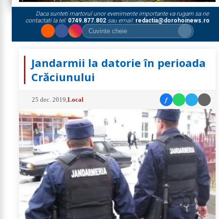
Daca sunteti martorul unor evenimente importante va rugam sa ne
contactati la tel:
0749.877.802
sau email:
redactia@dorohoinews.ro
Jandarmii la datorie în perioada
Crăciunului
f
25 dec. 2019
,
Local