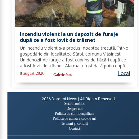
Incendiu violent la un depozit de furaje
după ce a fost lovit de trăsnet
Un incendiu violent s-a produs, noaptea trecută, într-o
gospodărie din localitatea Sârbi, comuna Vlăsinești.
Un depozit de furaje a fost cuprins de flăcări după ce
a fost lovit de trăsnet. Alarma a fost dată puțin după
ora 22:00. La caz s-au deplasat, în cel mai scurt timp,
Local
8 august 2026
Galerie foto
pompierii din cadrul...
2026
Dorohoi News | All Rights Reserved
Setari cookies
Despre noi
Politica de confidențialitate
Politica de utilizare cookie-uri
Termeni și condiții
Contact