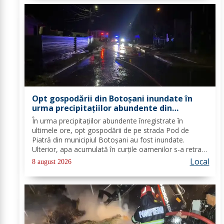
Opt gospodării din Botoșani inundate în
urma precipitațiilor abundente din
ultimele ore
În urma precipitațiilor abundente înregistrate în
ultimele ore, opt gospodării de pe strada Pod de
Piatră din municipiul Botoșani au fost inundate.
Ulterior, apa acumulată în curțile oamenilor s-a retras
pe carosabil. Pentru evacuarea apei, pompierii militari
Local
8 august 2026
din cadrul Detașamentului Botoșani au...