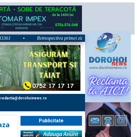
•
Retrospectiva primei zile la Zilele Nordului 2026: Dezbateri
redactia@dorohoinews.ro
Publicitate
aza