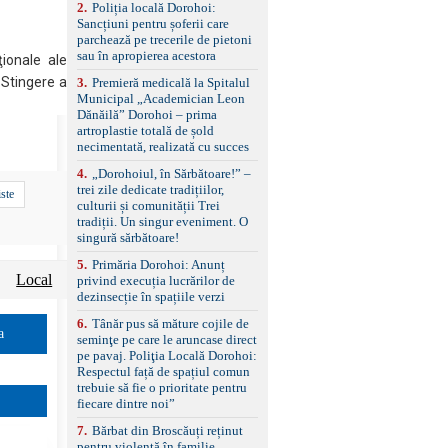
2
.
Poliția locală Dorohoi:
reglaj lombar electric
Sancțiuni pentru șoferii care
pentru șofer și pasager
parchează pe trecerile de pietoni
Volan multifuncțional
sau în apropierea acestora
îmbrăcat în piele, cu
ţionale ale
padele pentru schimbarea
 Stingere a
3
.
Premieră medicală la Spitalul
treptelor Adaptive cruise
Municipal „Academician Leon
control, asistent
Dănăilă” Dorohoi – prima
schimbare bandă și
artroplastie totală de șold
menținere bandă Faruri
necimentată, realizată cu succes
bi-xenon adaptive cu
funcție Cornering,
4
.
„Dorohoiul, în Sărbătoare!” –
asistent fază lungă
trei zile dedicate tradițiilor,
iste
automată , lumini de zi
culturii și comunității Trei
LED, proiectoare ceață
tradiții. Un singur eveniment. O
LED, spălătoare faruri
singură sărbătoare!
Senzori parcare
5
.
Primăria Dorohoi: Anunț
față/spate, cameră
Local
privind execuția lucrărilor de
marșarier Keyless entry
dezinsecție în spațiile verzi
& start, geamuri electrice
față/spate, oglinzi
6
.
Tânăr pus să măture cojile de
electrice, încălzite și
a
seminţe pe care le aruncase direct
rabatabile Sistem hands-
pe pavaj. Poliţia Locală Dorohoi:
free, Bluetooth, USB
Respectul față de spațiul comun
Sistem start/stop, frână
trebuie să fie o prioritate pentru
de parcare electrică,
fiecare dintre noi”
anvelope vară runflat
Control presiune pneuri,
7
.
Bărbat din Broscăuți reținut
filtru de particule,
pentru violență în familie