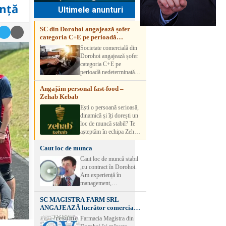
ență
Ultimele anunturi
SC din Dorohoi angajează șofer
categoria C+E pe perioadă
nedeterminată
Societate comercială din
Dorohoi angajează șofer
categoria C+E pe
perioadă nedeterminată.
Candidatul trebuie să
Angajăm personal fast-food –
aibă experiență și atestat
Zehab Kebab
transport marfă. Pentru
detalii, vă rog să sunați la
Ești o persoană serioasă,
numărul de telefon.
dinamică și îți dorești un
loc de muncă stabil? Te
așteptăm în echipa Zehab
Kebab! Posturi
Caut loc de munca
disponibile: -
SHAORMAR AJUTOR
Caut loc de muncă stabil
BUCATAR 2/posturi -
,cu contract în Dorohoi.
LUCRATOR
Am experiență în
COMERCIAL
management,
VANZATOR /2 posturi
contabilitate, ospătărie .
OFERIM : Contract de
SC MAGISTRA FARM SRL
Rog seriozitate
muncă Program flexibil
ANGAJEAZĂ lucrător comercial –
Salariu motivant, în
DOROHOI
Farmacia Magistra din
funcție de experienț