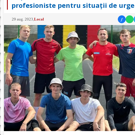
profesioniste pentru situații de urg
f
29 aug. 2023
,
Local