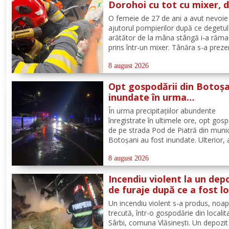
Dorohoi cu tot cu mixer, 
ce și-a prins degetul în ap
O femeie de 27 de ani a avut nevoie
ajutorul pompierilor după ce degetul
arătător de la mâna stângă i-a răma
prins într-un mixer. Tânăra s-a preze
la Spitalul Municipal Dorohoi cu tot 
aparatul electrocasnic, iar medicii au
8 august 2026
solicitat intervenția salvatorilor. Pom
Opt gospodării din Botoșa
din cadrul...
inundate în urma
precipitațiilor abundente 
În urma precipitațiilor abundente
ultimele ore
înregistrate în ultimele ore, opt gosp
de pe strada Pod de Piatră din munic
Botoșani au fost inundate. Ulterior,
acumulată în curțile oamenilor s-a r
pe carosabil. Pentru evacuarea apei,
8 august 2026
pompierii militari din cadrul
Incendiu violent la un dep
Detașamentului Botoșani au...
de furaje după ce a fost lo
de trăsnet
Un incendiu violent s-a produs, noa
trecută, într-o gospodărie din localit
Sârbi, comuna Vlăsinești. Un depozit