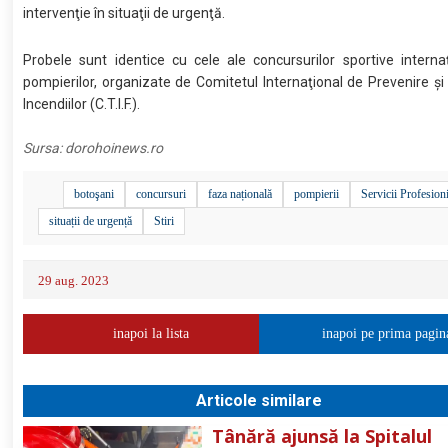
intervenţie în situaţii de urgenţă.
Probele sunt identice cu cele ale concursurilor sportive interna
pompierilor, organizate de Comitetul Internaţional de Prevenire şi
Incendiilor (C.T.I.F.).
Sursa:
dorohoinews.ro
botoşani
concursuri
faza națională
pompierii
Servicii Profesion
situații de urgență
Stiri
29 aug. 2023
inapoi la lista
inapoi pe prima pagin
Articole similare
Tânără ajunsă la Spitalul