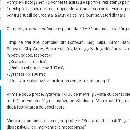
Pompierii botoșăneni își vor testa abilitățile sportive, rezistența psihi
în echipă în cadrul etapei naționale a Concursurilor serviciilor pr
pentru situaţii de urgenţă, alături de cei mai buni salvatori din țară.
Competiția se va desfășura în perioada 29 – 31 august a.c, la Târgu 
Timp de trei zile, pompieri din Botoșani, Gorj, Sibiu, Bihor, Ba
Suceava, Cluj, Argeș, București-Ilfov, Mureș și Bistrița Năsăud se vo
în patru probe, respectiv:
- „Scara de fereastră”;
- „Pista cu obstacole pe 100 m”;
- „Ștafeta 4 x 100 m";
- „Realizarea dispozitivului de intervenţie la motopompă”.
Primele două probe, „Ștafeta 4x100 de metri" și „Pista cu obstacol
metri”, se vor desfășura astăzi, pe Stadionul Municipal Târgu-J
după festivitatea de deschidere.
Miercuri, pompierii vor susține probele “Scara de fereastră” și 
dispozitivului de intervenție la motopompă”.