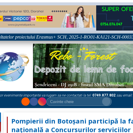
atelor proiectului Erasmus+ SCH, 2025-1-RO01-KA121-SCH-000333361
or evenimente importante va rugam sa ne contactati la tel:
0749.877.802
sau email:
Pompierii din Botoșani participă la f
națională a Concursurilor serviciilor