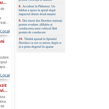
după
standard Euro 6 Trapă
8
.
Accident la Pădureni. Un
panoramică, geamuri
arat
 de
bărbat a ajuns la spital după
spate fumurii Carlig de
impactul dintre două mașini
remorcare Bonus: -
s
Covorașe textile montate
9
.
Doi tineri din Dorohoi reținuți
pe mașină. -Ofer și un
ntat
pentru evadare, tâlhărie și
set de covorașe din
cu
conducerea unui vehicul fără
cauciuc/pvc. -Se vinde
Local
permis de conducere
împreună cu un set de
pierii
anvelope de iarnă.
10
.
Tânără ajunsă la Spitalul
ni
Dorohoi cu tot cu mixer, după ce
și-a prins degetul în aparat
din
odării
ipiul
 apa
etras
Local
ozit
vit
ptea
atea
 de