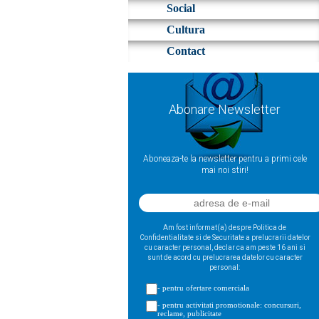
Social
Cultura
Contact
Abonare Newsletter
Aboneaza-te la newsletter pentru a primi cele
mai noi stiri!
Am fost informat(a) despre Politica de
Confidentialitate si de Securitate a prelucrarii datelor
cu caracter personal, declar ca am peste 16 ani si
sunt de acord cu prelucrarea datelor cu caracter
personal:
- pentru ofertare comerciala
- pentru activitati promotionale: concursuri,
reclame, publicitate