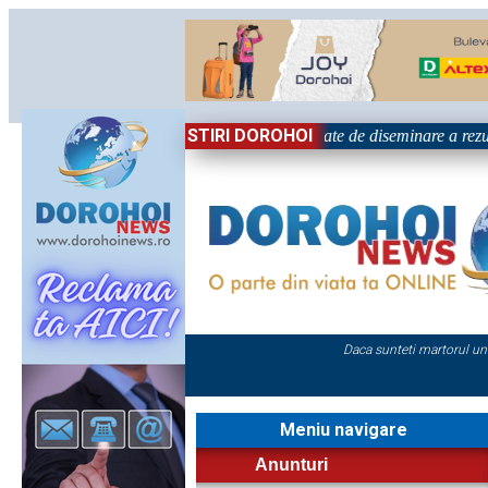
STIRI DOROHOI
ional „Grigore Ghica” Dorohoi - Activitate de diseminare a rezult
Daca sunteti martorul un
Meniu navigare
Anunturi