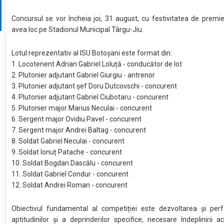
Concursul se vor încheia joi, 31 august, cu festivitatea de premi
avea loc pe Stadionul Municipal Târgu-Jiu.
Lotul reprezentativ al ISU Botoșani este format din:
1. Locotenent Adrian Gabriel Loluță - conducător de lot
2. Plutonier adjutant Gabriel Giurgiu - antrenor
3. Plutonier adjutant șef Doru Dutcovschi - concurent
4. Plutonier adjutant Gabriel Ciubotaru - concurent
5. Plutonier major Marius Neculai - concurent
6. Sergent major Ovidiu Pavel - concurent
7. Sergent major Andrei Baltag - concurent
8. Soldat Gabriel Neculai - concurent
9. Soldat Ionuț Patache - concurent
10. Soldat Bogdan Dascălu - concurent
11. Soldat Gabriel Condur - concurent
12. Soldat Andrei Roman - concurent
Obiectivul fundamental al competiției este dezvoltarea şi perf
aptitudinilor şi a deprinderilor specifice, necesare îndeplinirii ac